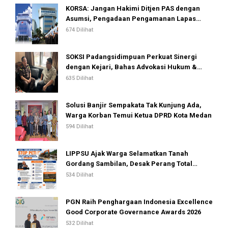
KORSA: Jangan Hakimi Ditjen PAS dengan
Asumsi, Pengadaan Pengamanan Lapas
Dinilai Telah Sesuai Standar dan Regulasi
674 Dilihat
SOKSI Padangsidimpuan Perkuat Sinergi
dengan Kejari, Bahas Advokasi Hukum &
Perlindungan Hak Masyarakat
635 Dilihat
Solusi Banjir Sempakata Tak Kunjung Ada,
Warga Korban Temui Ketua DPRD Kota Medan
594 Dilihat
LIPPSU Ajak Warga Selamatkan Tanah
Gordang Sambilan, Desak Perang Total
Melawan Mafia PETI
534 Dilihat
PGN Raih Penghargaan Indonesia Excellence
Good Corporate Governance Awards 2026
532 Dilihat