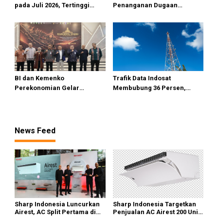
pada Juli 2026, Tertinggi
Penanganan Dugaan
masih di Gunungsitoli
Pelanggaran TikTok keTahap
Penyelidikan
BI dan Kemenko
Trafik Data Indosat
Perekonomian Gelar
Membubung 36 Persen,
Rakorwil TP2DD, Akselerasi
Tertinggi di Sumatra
Digitalisasi Transaksi Fiskal
Daerah di Sumatera
News Feed
Sharp Indonesia Luncurkan
Sharp Indonesia Targetkan
Airest, AC Split Pertama di
Penjualan AC Airest 200 Unit