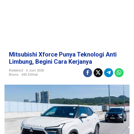
u
n
y
a
T
e
k
n
o
Mitsubishi Xforce Punya Teknologi Anti
l
Limbung, Begini Cara Kerjanya
o
g
Redaksi2
6 Juni 2026
Bisnis
653 Dilihat
i
A
n
t
i
L
i
m
b
u