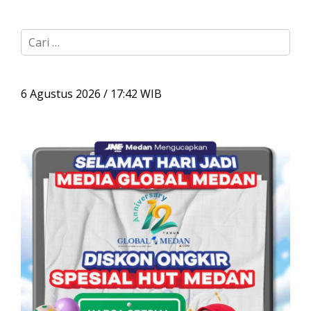
C
a
r
i
u
6 Agustus 2026 / 17:42 WIB
n
t
u
k
: