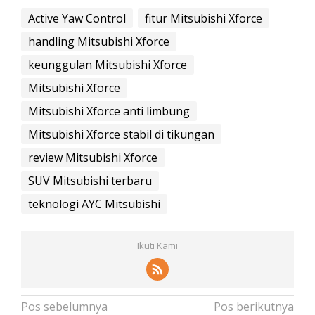
Active Yaw Control
fitur Mitsubishi Xforce
handling Mitsubishi Xforce
keunggulan Mitsubishi Xforce
Mitsubishi Xforce
Mitsubishi Xforce anti limbung
Mitsubishi Xforce stabil di tikungan
review Mitsubishi Xforce
SUV Mitsubishi terbaru
teknologi AYC Mitsubishi
Ikuti Kami
N
Pos sebelumnya
Pos berikutnya