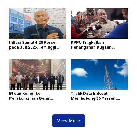
Dunia Bisa Bersihkan Udara
di 2026
Inflasi Sumut 4,20 Persen
KPPU Tingkatkan
pada Juli 2026, Tertinggi
Penanganan Dugaan
masih di Gunungsitoli
Pelanggaran TikTok keTahap
Penyelidikan
BI dan Kemenko
Trafik Data Indosat
Perekonomian Gelar
Membubung 36 Persen,
Rakorwil TP2DD, Akselerasi
Tertinggi di Sumatra
Digitalisasi Transaksi Fiskal
Daerah di Sumatera
View More