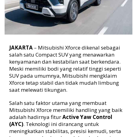
n
g
,
B
e
g
i
n
JAKARTA
– Mitsubishi Xforce dikenal sebagai
i
salah satu Compact SUV yang menawarkan
C
kenyamanan dan kestabilan saat berkendara.
a
Meski memiliki bodi yang relatif tinggi seperti
r
a
SUV pada umumnya, Mitsubishi mengklaim
K
Xforce tetap stabil dan tidak mudah limbung
e
saat melewati tikungan.
r
j
Salah satu faktor utama yang membuat
a
Mitsubishi Xforce memiliki handling yang baik
n
adalah hadirnya fitur
Active Yaw Control
y
(AYC)
. Teknologi ini dirancang untuk
a
meningkatkan stabilitas, presisi kemudi, serta