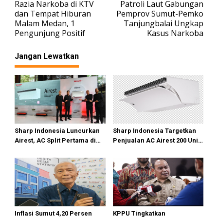
Razia Narkoba di KTV
Patroli Laut Gabungan
a
dan Tempat Hiburan
Pemprov Sumut-Pemko
v
Malam Medan, 1
Tanjungbalai Ungkap
Pengunjung Positif
Kasus Narkoba
i
g
Jangan Lewatkan
a
s
i
p
o
s
Sharp Indonesia Luncurkan
Sharp Indonesia Targetkan
Airest, AC Split Pertama di
Penjualan AC Airest 200 Unit
Dunia Bisa Bersihkan Udara
di 2026
Inflasi Sumut 4,20 Persen
KPPU Tingkatkan