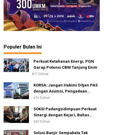
Populer Bulan Ini
Perkuat Ketahanan Energi, PGN
Garap Potensi CBM Tanjung Enim
877 Dilihat
KORSA: Jangan Hakimi Ditjen PAS
dengan Asumsi, Pengadaan
Pengamanan Lapas Dinilai Telah
673 Dilihat
Sesuai Standar dan Regulasi
SOKSI Padangsidimpuan Perkuat
Sinergi dengan Kejari, Bahas
Advokasi Hukum & Perlindungan
634 Dilihat
Hak Masyarakat
Solusi Banjir Sempakata Tak