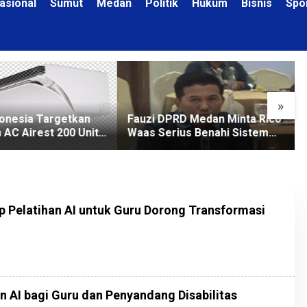
asional
Sumut
Medan
Politik
Hukum
Bisnis
Spo
»
donesia Targetkan
Fauzi DPRD Medan Minta Rico
 AC Airest 200 Unit
Waas Serius Benahi Sistem
Parkir dan Lampu Jalan yang
Padam
 Pelatihan AI untuk Guru Dorong Transformasi
an AI bagi Guru dan Penyandang Disabilitas