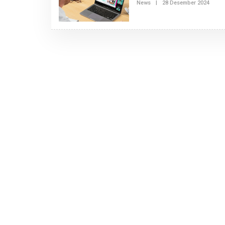
A
News
|
28 Desember 2024
O
K
L
S
E
I
H
2
T
A
N
A
I