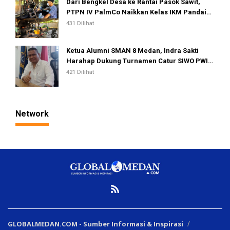
Dari Bengkel Desa ke Rantai Pasok Sawit,
PTPN IV PalmCo Naikkan Kelas IKM Pandai
Besi
431 Dilihat
Ketua Alumni SMAN 8 Medan, Indra Sakti
Harahap Dukung Turnamen Catur SIWO PWI
Sumut 2026
421 Dilihat
Network
GLOBALMEDAN.COM - Sumber Informasi & Inspirasi