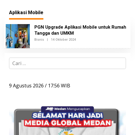
Aplikasi Mobile
PGN Upgrade Aplikasi Mobile untuk Rumah
Tangga dan UMKM
Bisnis
|
14 Oktober 2024
O
L
E
H
T
C
A
N
a
A
r
I
i
u
9 Agustus 2026 / 17:56 WIB
n
t
u
k
: