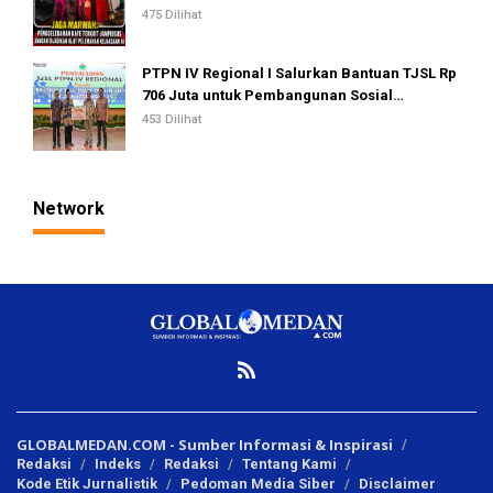
Kejaksaan RI
475 Dilihat
PTPN IV Regional I Salurkan Bantuan TJSL Rp
706 Juta untuk Pembangunan Sosial
Berkelanjutan
453 Dilihat
Network
GLOBALMEDAN.COM - Sumber Informasi & Inspirasi
Redaksi
Indeks
Redaksi
Tentang Kami
Kode Etik Jurnalistik
Pedoman Media Siber
Disclaimer