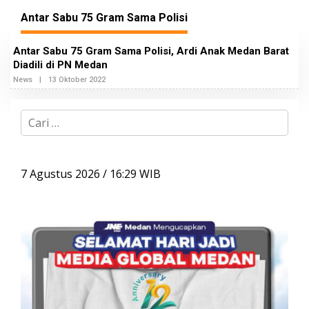
Antar Sabu 75 Gram Sama Polisi
Antar Sabu 75 Gram Sama Polisi, Ardi Anak Medan Barat
Diadili di PN Medan
News
|
13 Oktober 2022
O
L
E
H
C
R
a
E
D
r
A
i
K
S
u
7 Agustus 2026 / 16:29 WIB
I
n
2
t
u
k
: