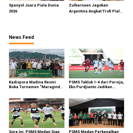
Spanyol Juara Piala Dunia
Zulkarnaen Jagokan
2026
Argentina Angkat Trofi Piala
Dunia 2026
News Feed
Kadispora Madina Resmi
PSMS Takluk 1-4 dari Persija,
Buka Turnamen “Maraginda
Eko Purdjianto Jadikan
Hakim Cup I” di Kotanopan
Kekalahan Sebagai Evaluasi
di Liga 2
Sore Ini, PSMS Medan Siap
PSMS Medan Perkenalkan