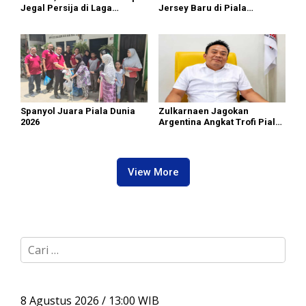
Jegal Persija di Laga
Jersey Baru di Piala
Penentuan
Presiden Elite 2026, The
Killer Siap Bersaing
Spanyol Juara Piala Dunia
Zulkarnaen Jagokan
2026
Argentina Angkat Trofi Piala
Dunia 2026
View More
C
a
r
i
u
8 Agustus 2026 / 13:00 WIB