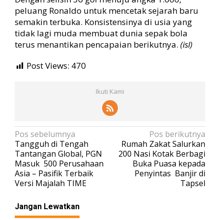
peluang Ronaldo untuk mencetak sejarah baru
semakin terbuka. Konsistensinya di usia yang
tidak lagi muda membuat dunia sepak bola
terus menantikan pencapaian berikutnya.
(isl)
Post Views:
470
Ikuti Kami
N
Pos sebelumnya
Pos berikutnya
Tangguh di Tengah
Rumah Zakat Salurkan
a
Tantangan Global, PGN
200 Nasi Kotak Berbagi
v
Masuk 500 Perusahaan
Buka Puasa kepada
Asia – Pasifik Terbaik
Penyintas Banjir di
i
Versi Majalah TIME
Tapsel
g
a
Jangan Lewatkan
s