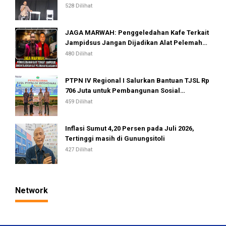
528 Dilihat
JAGA MARWAH: Penggeledahan Kafe Terkait
Jampidsus Jangan Dijadikan Alat Pelemahan
Kejaksaan RI
480 Dilihat
PTPN IV Regional I Salurkan Bantuan TJSL Rp
706 Juta untuk Pembangunan Sosial
Berkelanjutan
459 Dilihat
Inflasi Sumut 4,20 Persen pada Juli 2026,
Tertinggi masih di Gunungsitoli
427 Dilihat
Network