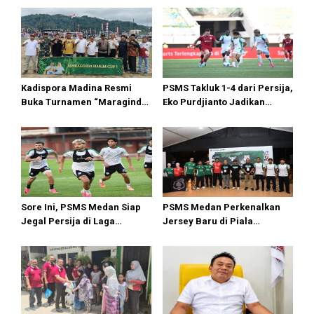
i
p
o
s
Kadispora Madina Resmi
PSMS Takluk 1-4 dari Persija,
Buka Turnamen “Maraginda
Eko Purdjianto Jadikan
Hakim Cup I” di Kotanopan
Kekalahan Sebagai Evaluasi
di Liga 2
Sore Ini, PSMS Medan Siap
PSMS Medan Perkenalkan
Jegal Persija di Laga
Jersey Baru di Piala
Penentuan
Presiden Elite 2026, The
Killer Siap Bersaing