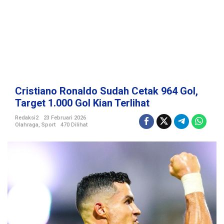
u
d
a
h
C
e
t
a
k
Cristiano Ronaldo Sudah Cetak 964 Gol,
9
Target 1.000 Gol Kian Terlihat
6
4
Redaksi2
23 Februari 2026
Olahraga
,
Sport
470 Dilihat
G
o
l
,
T
a
r
g
e
t