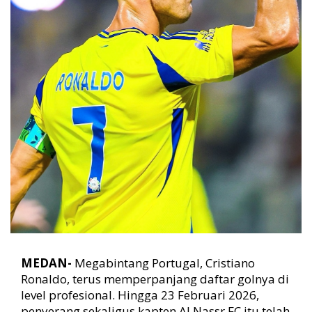
1
.
0
0
0
G
o
l
K
i
a
n
T
e
r
l
i
h
a
MEDAN-
Megabintang Portugal, Cristiano
t
Ronaldo, terus memperpanjang daftar golnya di
level profesional. Hingga 23 Februari 2026,
penyerang sekaligus kapten Al Nassr FC itu telah