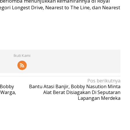
r berlomba menunjukkan kemahirannya di Royal
ori Longest Drive, Nearest to The Line, dan Nearest
Ikuti Kami
Pos berikutnya
, Bobby
Bantu Atasi Banjir, Bobby Nasution Minta
 Warga,
Alat Berat Disiagakan Di Seputaran
Lapangan Merdeka