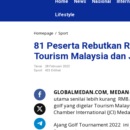
Home
News
Nasional
Intern
Lifestyle
Homepage
/
Sport
8
1
81 Peserta Rebutkan Rp
P
e
Tourism Malaysia dan
s
e
Tanai
28 Februari 2022
r
Sport
433 Dilihat
t
a
R
e
GLOBALMEDAN.COM, MEDAN
b
utama senilai lebih kurang RM8
u
golf yang digelar Tourism Mala
t
Chamber International (JCI) Meda
k
a
Ajang Golf Tournament 2022 ini 
n