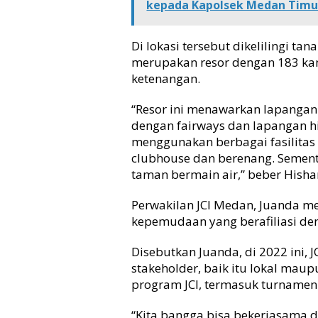
kepada Kapolsek Medan Timu
a
n
Di lokasi tersebut dikelilingi ta
merupakan resor dengan 183 k
ketenangan.
“Resor ini menawarkan lapangan
dengan fairways dan lapangan h
menggunakan berbagai fasilitas 
clubhouse dan berenang. Sement
taman bermain air,” beber Hish
Perwakilan JCI Medan, Juanda m
kepemudaan yang berafiliasi de
Disebutkan Juanda, di 2022 ini,
stakeholder, baik itu lokal mau
program JCI, termasuk turnamen 
“Kita bangga bisa bekerjasama 