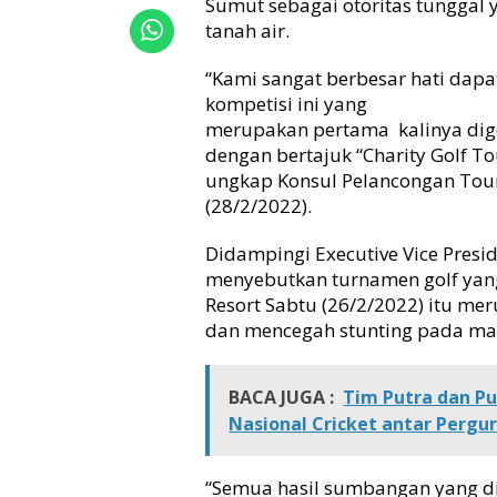
Sumut sebagai otoritas tunggal 
R
tanah air.
p
2
7
“Kami sangat berbesar hati dap
J
kompetisi ini yang
u
merupakan pertama kalinya dig
t
dengan bertajuk “Charity Golf T
a
ungkap Konsul Pelancongan Tou
d
(28/2/2022).
i
C
Didampingi Executive Vice Pres
h
a
menyebutkan turnamen golf yang 
r
Resort Sabtu (26/2/2022) itu me
i
dan mencegah stunting pada mas
t
y
G
BACA JUGA :
Tim Putra dan Pu
o
Nasional Cricket antar Pergu
l
f
T
“Semua hasil sumbangan yang di
o