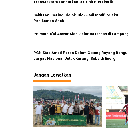
s
TransJakarta Luncurkan 200 Unit Bus Listrik
i
p
Sakit Hati Sering Diolok-Olok Jadi Motif Pelaku
Penikaman Anak
o
s
PB Mathla’ul Anwar Siap Gelar Rakernas di Lampun
PGN Siap Ambil Peran Dalam Gotong Royong Bangu
Jargas Nasional Untuk Kurangi Subsidi Energi
Jangan Lewatkan