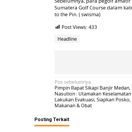
Sebelumnya, para pegolf amati
Sumatera Golf Course dalam kateg
to the Pin. ( swisma)
Post Views:
433
Headline
N
Pos sebelumnya
Pimpin Rapat Sikapi Banjir Medan
a
Nasution : Utamakan Keselamatan
v
Lakukan Evakuasi, Siapkan Posko,
Makanan & Obat
i
g
Posting Terkait
a