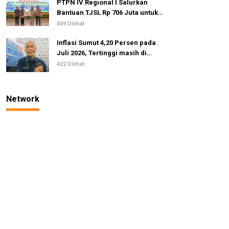
PTPN IV Regional I Salurkan
Bantuan TJSL Rp 706 Juta untuk
Pembangunan Sosial
459 Dilihat
Berkelanjutan
Inflasi Sumut 4,20 Persen pada
Juli 2026, Tertinggi masih di
Gunungsitoli
422 Dilihat
Network