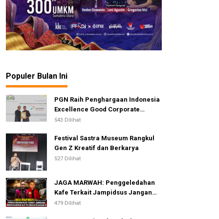
Populer Bulan Ini
PGN Raih Penghargaan Indonesia
Excellence Good Corporate
Governance Awards 2026
543 Dilihat
Festival Sastra Museum Rangkul
Gen Z Kreatif dan Berkarya
527 Dilihat
JAGA MARWAH: Penggeledahan
Kafe Terkait Jampidsus Jangan
Dijadikan Alat Pelemahan
479 Dilihat
Kejaksaan RI