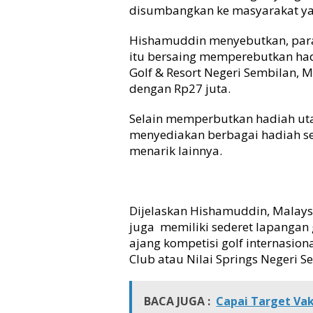
disumbangkan ke masyarakat ya
u
r
Hishamuddin menyebutkan, para 
i
itu bersaing memperebutkan hadi
s
m
Golf & Resort Negeri Sembilan, M
M
dengan Rp27 juta.
a
l
Selain memperbutkan hadiah uta
a
menyediakan berbagai hadiah se
y
menarik lainnya.
s
i
a
d
a
Dijelaskan Hishamuddin, Malays
n
juga memiliki sederet lapangan g
J
ajang kompetisi golf internasion
C
Club atau Nilai Springs Negeri S
I
M
e
BACA JUGA :
Capai Target Va
d