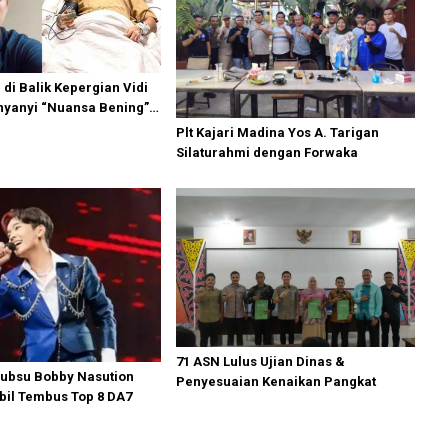
 di Balik Kepergian Vidi
nyanyi “Nuansa Bening”
sia di Usia 35 Tahun
Plt Kajari Madina Yos A. Tarigan
Silaturahmi dengan Forwaka
71 ASN Lulus Ujian Dinas &
ubsu Bobby Nasution
Penyesuaian Kenaikan Pangkat
bil Tembus Top 8 DA7