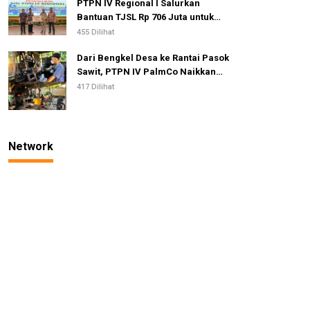
PTPN IV Regional I Salurkan
Bantuan TJSL Rp 706 Juta untuk
Pembangunan Sosial
455 Dilihat
Berkelanjutan
Dari Bengkel Desa ke Rantai Pasok
Sawit, PTPN IV PalmCo Naikkan
Kelas IKM Pandai Besi
417 Dilihat
Network