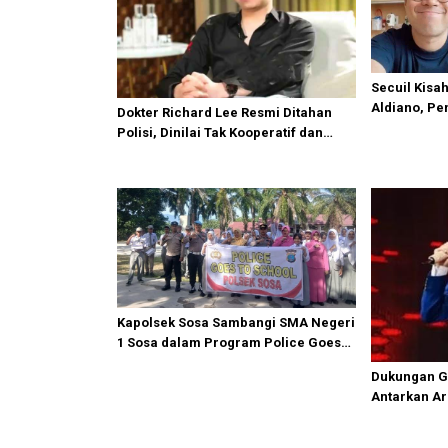
Secuil Kisah
Aldiano, Pe
Dokter Richard Lee Resmi Ditahan
yang Tutup U
Polisi, Dinilai Tak Kooperatif dan
Kedapatan Live TikTok Saat Dipanggil
Kapolsek Sosa Sambangi SMA Negeri
1 Sosa dalam Program Police Goes
to School
Dukungan G
Antarkan Ar