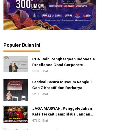
Populer Bulan Ini
PGN Raih Penghargaan Indonesia
Excellence Good Corporate
Governance Awards 2026
538 Dilihat
Festival Sastra Museum Rangkul
Gen Z Kreatif dan Berkarya
523 Dilihat
JAGA MARWAH: Penggeledahan
Kafe Terkait Jampidsus Jangan
Dijadikan Alat Pelemahan
476 Dilihat
Kejaksaan RI