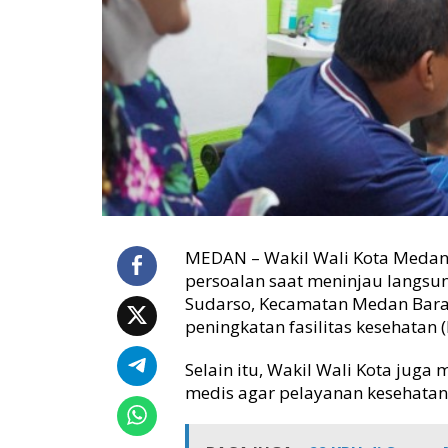
a
a
t
T
i
n
j
a
u
P
u
s
k
MEDAN – Wakil Wali Kota Medan
e
persoalan saat meninjau langsun
s
Sudarso, Kecamatan Medan Barat,
m
peningkatan fasilitas kesehatan (
a
s
P
Selain itu, Wakil Wali Kota juga
u
medis agar pelayanan kesehatan
l
o
B