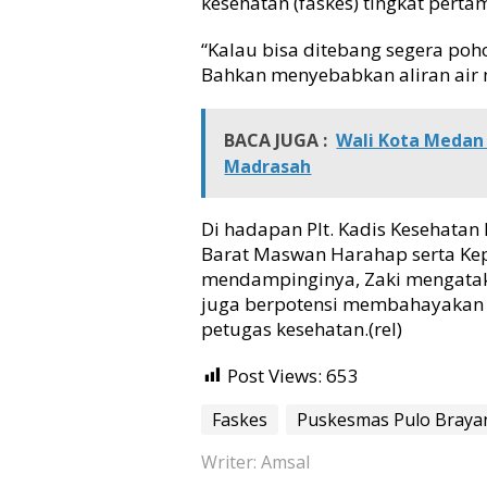
kesehatan (faskes) tingkat pertam
“Kalau bisa ditebang segera poh
Bahkan menyebabkan aliran air ma
BACA JUGA :
Wali Kota Medan
Madrasah
Di hadapan Plt. Kadis Kesehatan
Barat Maswan Harahap serta Ke
mendampinginya, Zaki mengataka
juga berpotensi membahayakan
petugas kesehatan.(rel)
Post Views:
653
Faskes
Puskesmas Pulo Braya
Writer: Amsal