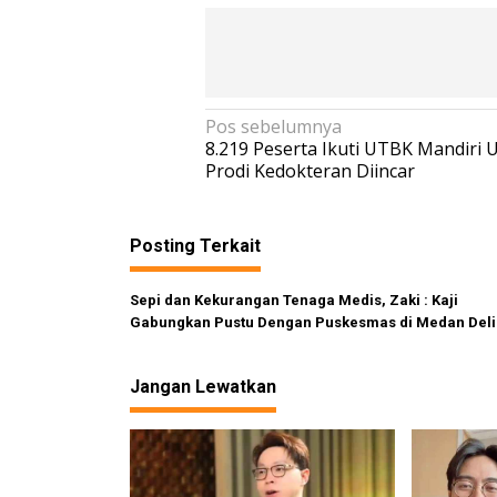
N
Pos sebelumnya
8.219 Peserta Ikuti UTBK Mandiri 
a
Prodi Kedokteran Diincar
v
i
Posting Terkait
g
a
Sepi dan Kekurangan Tenaga Medis, Zaki : Kaji
s
Gabungkan Pustu Dengan Puskesmas di Medan Deli
i
p
Jangan Lewatkan
o
s