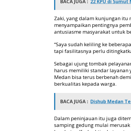
BACA JUGA :
22 KPU di Sumut
r
a
y
Zaki, yang dalam kunjungan itu 
a
menyampaikan pentingnya pemb
n
antusiasme masyarakat untuk be
“Saya sudah keliling ke beberap
tapi fasilitasnya perlu ditingka
Sebagai ujung tombak pelayanan
harus memiliki standar layanan 
Medan bisa terus berbenah dem
berkualitas kepada warga.
BACA JUGA :
Dishub Medan Ter
Dalam peninjauan itu juga dite
samping gedung mulai merusak la