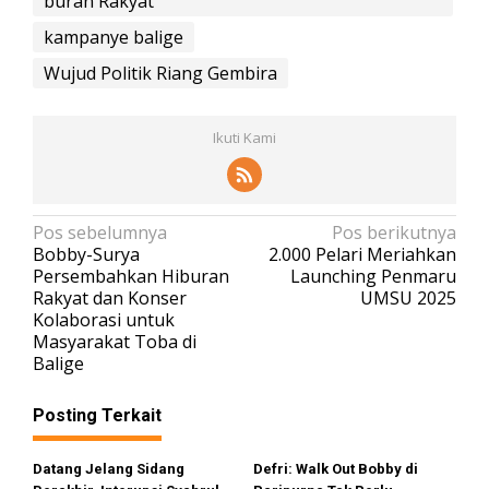
buran Rakyat
kampanye balige
Wujud Politik Riang Gembira
Ikuti Kami
N
Pos sebelumnya
Pos berikutnya
Bobby-Surya
2.000 Pelari Meriahkan
a
Persembahkan Hiburan
Launching Penmaru
v
Rakyat dan Konser
UMSU 2025
Kolaborasi untuk
i
Masyarakat Toba di
g
Balige
a
s
Posting Terkait
i
Datang Jelang Sidang
Defri: Walk Out Bobby di
p