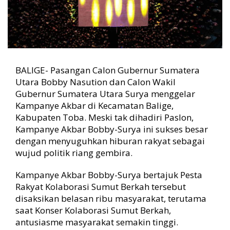
r
a
n
R
a
k
y
BALIGE- Pasangan Calon Gubernur Sumatera
a
Utara Bobby Nasution dan Calon Wakil
t
Gubernur Sumatera Utara Surya menggelar
,
Kampanye Akbar di Kecamatan Balige,
W
u
Kabupaten Toba. Meski tak dihadiri Paslon,
j
Kampanye Akbar Bobby-Surya ini sukses besar
u
dengan menyuguhkan hiburan rakyat sebagai
d
wujud politik riang gembira.
P
o
Kampanye Akbar Bobby-Surya bertajuk Pesta
l
Rakyat Kolaborasi Sumut Berkah tersebut
i
disaksikan belasan ribu masyarakat, terutama
t
i
saat Konser Kolaborasi Sumut Berkah,
k
antusiasme masyarakat semakin tinggi.
R