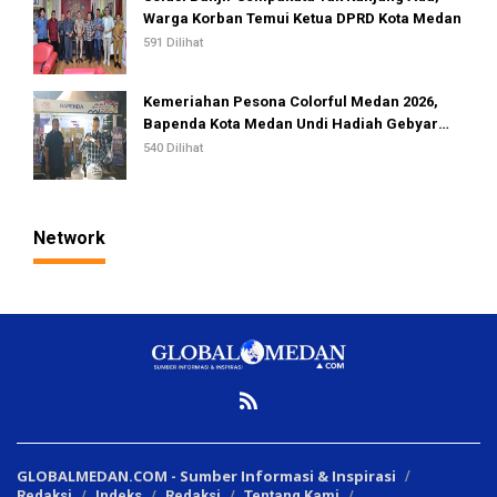
Warga Korban Temui Ketua DPRD Kota Medan
591 Dilihat
Kemeriahan Pesona Colorful Medan 2026,
Bapenda Kota Medan Undi Hadiah Gebyar
PBB dan Opsen PKB
540 Dilihat
Network
GLOBALMEDAN.COM - Sumber Informasi & Inspirasi
Redaksi
Indeks
Redaksi
Tentang Kami