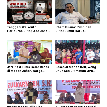
Tanggapi Walkout di
Irham Buana: Pimpinan
Paripurna DPRD, Ade Jona
DPRD Sumut Harus
Sebut Hak Bobby Nasution
Introspeksi, Bukan
Sebagai Kepala Daerah
Menyalahkan Gubernur soal
Paripurna
Afri Rizki Lubis Gelar Reses
Reses di Medan Deli, Wong
di Medan Johor, Warga
Chun Sen Ultimatum OPD
Sampaikan Keluhan Bansos
Segera Realisasikan Aspirasi
hingga Infrastruktur
Warga
Warga Mabar Hilir Titip
Zulkarnaen Serap Aspirasi