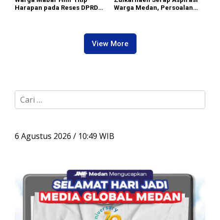
Harapan pada Reses DPRD
Warga Medan, Persoalan
Medan, Dari Banjir yang Tak
Sampah hingga Bansos Jadi
Kunjung Surut hingga
Perhatian
Layanan IKD
View More
C
a
r
i
u
6 Agustus 2026 / 10:49 WIB
n
t
u
k
: