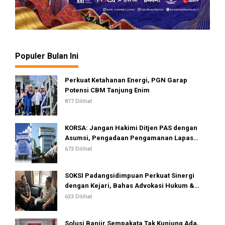
Populer Bulan Ini
Perkuat Ketahanan Energi, PGN Garap
Potensi CBM Tanjung Enim
877 Dilihat
KORSA: Jangan Hakimi Ditjen PAS dengan
Asumsi, Pengadaan Pengamanan Lapas
Dinilai Telah Sesuai Standar dan Regulasi
673 Dilihat
SOKSI Padangsidimpuan Perkuat Sinergi
dengan Kejari, Bahas Advokasi Hukum &
Perlindungan Hak Masyarakat
633 Dilihat
Solusi Banjir Sempakata Tak Kunjung Ada,