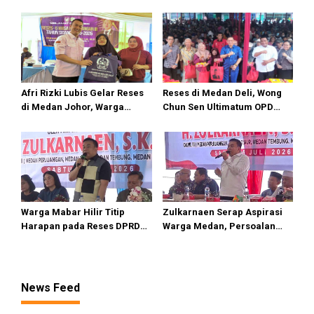
Sebut Hak Bobby Nasution
Introspeksi, Bukan
Sebagai Kepala Daerah
Menyalahkan Gubernur soal
Paripurna
Afri Rizki Lubis Gelar Reses
Reses di Medan Deli, Wong
di Medan Johor, Warga
Chun Sen Ultimatum OPD
Sampaikan Keluhan Bansos
Segera Realisasikan Aspirasi
hingga Infrastruktur
Warga
Warga Mabar Hilir Titip
Zulkarnaen Serap Aspirasi
Harapan pada Reses DPRD
Warga Medan, Persoalan
Medan, Dari Banjir yang Tak
Sampah hingga Bansos Jadi
Kunjung Surut hingga
Perhatian
Layanan IKD
News Feed