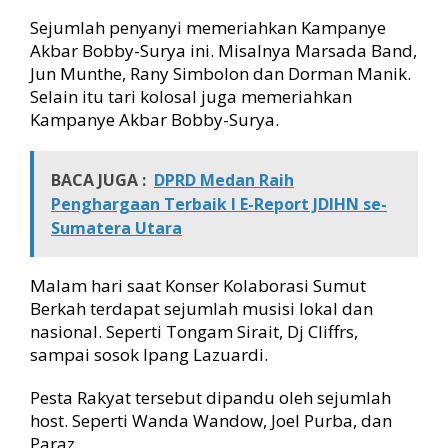
i
Sejumlah penyanyi memeriahkan Kampanye
a
Akbar Bobby-Surya ini. Misalnya Marsada Band,
n
Jun Munthe, Rany Simbolon dan Dorman Manik.
g
Selain itu tari kolosal juga memeriahkan
G
e
Kampanye Akbar Bobby-Surya.
m
b
i
BACA JUGA :
DPRD Medan Raih
r
Penghargaan Terbaik I E-Report JDIHN se-
a
Sumatera Utara
Malam hari saat Konser Kolaborasi Sumut
Berkah terdapat sejumlah musisi lokal dan
nasional. Seperti Tongam Sirait, Dj Cliffrs,
sampai sosok Ipang Lazuardi.
Pesta Rakyat tersebut dipandu oleh sejumlah
host. Seperti Wanda Wandow, Joel Purba, dan
Paraz.