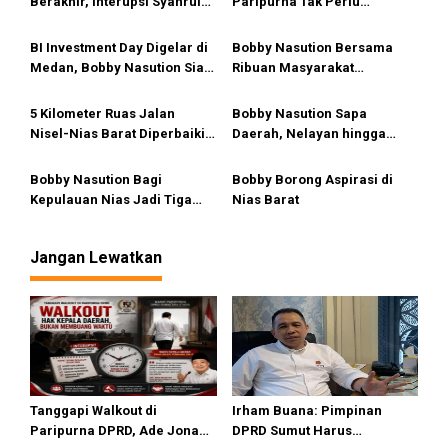
Berakhir, Interupsi Syahrul
Paripurna Tak Perlu
o
Soal Kuorum Paripurna
Dipersoalkan, Sudah Sesuai
s
DPRD Sumut Tuai Sorotan
Kourum
BI Investment Day Digelar di
Bobby Nasution Bersama
Medan, Bobby Nasution Siap
Ribuan Masyarakat
Sambut Gubernur se-
Gunungsitoli Nobar Piala
Sumatera Bahas Penguatan
Dunia 2026
5 Kilometer Ruas Jalan
Bobby Nasution Sapa
Investasi
Nisel-Nias Barat Diperbaiki,
Daerah, Nelayan hingga
Bobby Pastikan Tahun Depan
Masjid Al Uswah Nias Barat
Berlanjut
Dapat Bantuan Pemprov
Bobby Nasution Bagi
Bobby Borong Aspirasi di
Sumut
Kepulauan Nias Jadi Tiga
Nias Barat
Bagian untuk Pembangunan
Berkelanjutan
Jangan Lewatkan
Tanggapi Walkout di
Irham Buana: Pimpinan
Paripurna DPRD, Ade Jona
DPRD Sumut Harus