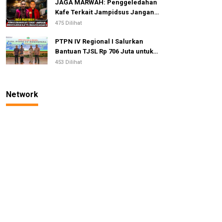
JAGA MARWAH: Penggeledahan
Kafe Terkait Jampidsus Jangan
Dijadikan Alat Pelemahan
475 Dilihat
Kejaksaan RI
PTPN IV Regional I Salurkan
Bantuan TJSL Rp 706 Juta untuk
Pembangunan Sosial
453 Dilihat
Berkelanjutan
Network