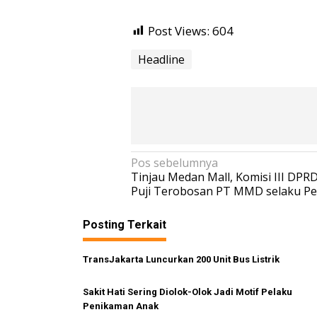
Post Views:
604
Headline
N
Pos sebelumnya
Tinjau Medan Mall, Komisi III DP
a
Puji Terobosan PT MMD selaku Pe
v
i
Posting Terkait
g
TransJakarta Luncurkan 200 Unit Bus Listrik
a
s
Sakit Hati Sering Diolok-Olok Jadi Motif Pelaku
i
Penikaman Anak