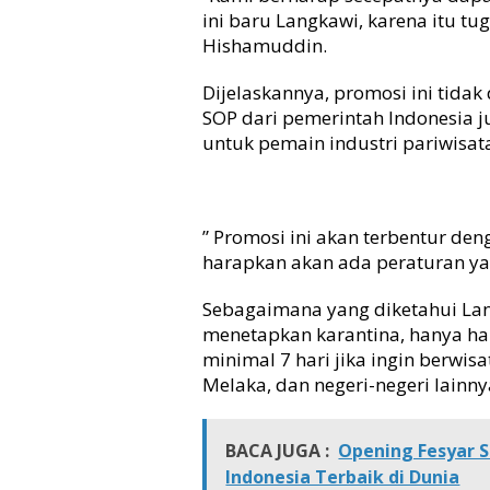
k
ini baru Langkawi, karena itu 
e
Hishamuddin.
s
e
Dijelaskannya, promosi ini tida
k
SOP dari pemerintah Indonesia j
o
untuk pemain industri pariwisat
l
a
h
d
a
” Promosi ini akan terbentur den
n
harapkan akan ada peraturan yan
K
a
Sebagaimana yang diketahui La
m
menetapkan karantina, hanya har
p
minimal 7 hari jika ingin berwis
u
Melaka, dan negeri-negeri lainny
s
BACA JUGA :
Opening Fesyar 
Indonesia Terbaik di Dunia