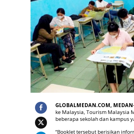
a
t
a
,
T
o
u
r
i
s
m
M
a
l
a
y
s
i
GLOBALMEDAN.COM, MEDAN
a
ke Malaysia, Tourism Malaysia
M
beberapa sekolah dan kampus y
e
d
“Booklet tersebut berisikan inf
a