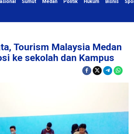
asional
Sumut
Medan
Politik
Hukum
Bisnis
Spo
ta, Tourism Malaysia Medan
osi ke sekolah dan Kampus