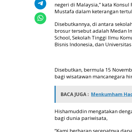
negeri di Malaysia,” kata Konsu
n
Mustafa dalam keterangan tertul
B
a
g
Disebutkannya, di antara sekol
i
brosur tersebut adalah Medan Int
k
School, Sekolah Tinggi Ilmu Kom
a
Bisnis Indonesia, dan Universita
n
B
o
o
Disebutkan, bermula 15 Novemb
k
bagi wisatawan mancanegara hing
l
e
t
BACA JUGA :
Menkumham Hadir
P
r
o
Hishamuddin mengatakan dengan
m
bagi dunia pariwisata,
o
s
i
“Kami berharap secepatnya dapat