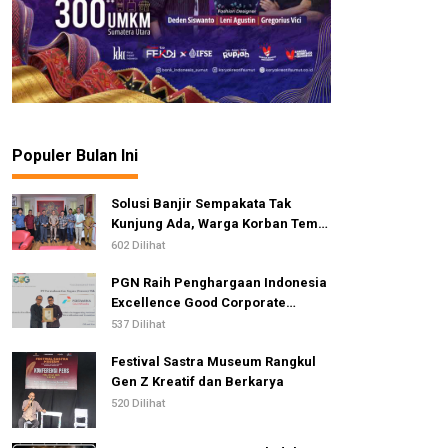
Populer Bulan Ini
Solusi Banjir Sempakata Tak
Kunjung Ada, Warga Korban Temui
Ketua DPRD Kota Medan
602 Dilihat
PGN Raih Penghargaan Indonesia
Excellence Good Corporate
Governance Awards 2026
537 Dilihat
Festival Sastra Museum Rangkul
Gen Z Kreatif dan Berkarya
520 Dilihat