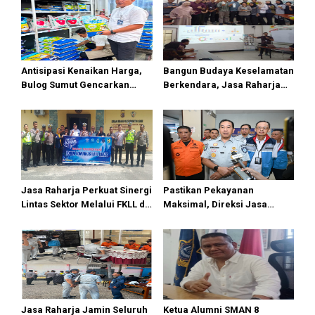
Antisipasi Kenaikan Harga,
Bangun Budaya Keselamatan
Bulog Sumut Gencarkan
Berkendara, Jasa Raharja
Distribusi Beras SPHP dan
Gelar Safety Campaign di PT
Premium
Pasifik Medan Industri
Jasa Raharja Perkuat Sinergi
Pastikan Pekayanan
Lintas Sektor Melalui FKLL di
Maksimal, Direksi Jasa
Serdang Bedagai
Raharja Tinjau Korban
Kebakaran KM Mutiara
Sentosa II
Jasa Raharja Jamin Seluruh
Ketua Alumni SMAN 8