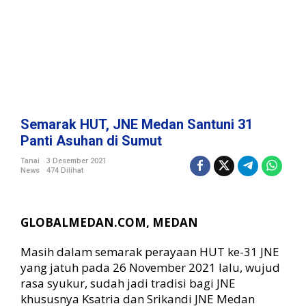
a
n
S
a
n
t
u
n
i
Semarak HUT, JNE Medan Santuni 31
3
Panti Asuhan di Sumut
1
P
Tanai
3 Desember 2021
News
474 Dilihat
a
n
t
i
GLOBALMEDAN.COM, MEDAN
A
s
Masih dalam semarak perayaan HUT ke-31 JNE
u
yang jatuh pada 26 November 2021 lalu, wujud
h
rasa syukur, sudah jadi tradisi bagi JNE
a
n
khususnya Ksatria dan Srikandi JNE Medan