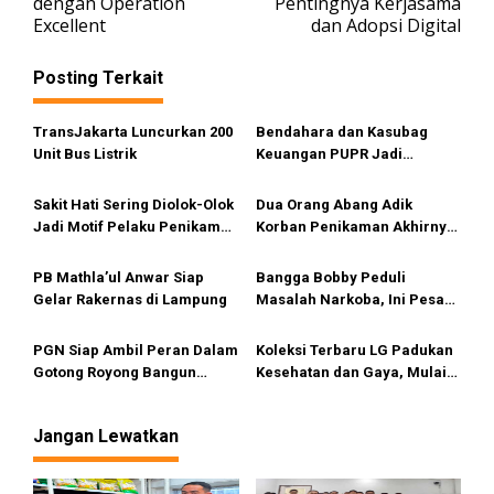
v
dengan Operation
Pentingnya Kerjasama
Excellent
dan Adopsi Digital
i
g
Posting Terkait
a
s
TransJakarta Luncurkan 200
Bendahara dan Kasubag
i
Unit Bus Listrik
Keuangan PUPR Jadi
Tersangka
p
Sakit Hati Sering Diolok-Olok
Dua Orang Abang Adik
o
Jadi Motif Pelaku Penikaman
Korban Penikaman Akhirnya
s
Anak
Meninggal
PB Mathla’ul Anwar Siap
Bangga Bobby Peduli
Gelar Rakernas di Lampung
Masalah Narkoba, Ini Pesan
Bang Fauzi
PGN Siap Ambil Peran Dalam
Koleksi Terbaru LG Padukan
Gotong Royong Bangun
Kesehatan dan Gaya, Mulai
Jargas Nasional Untuk
Tersedia di Sumut
Kurangi Subsidi Energi
Jangan Lewatkan