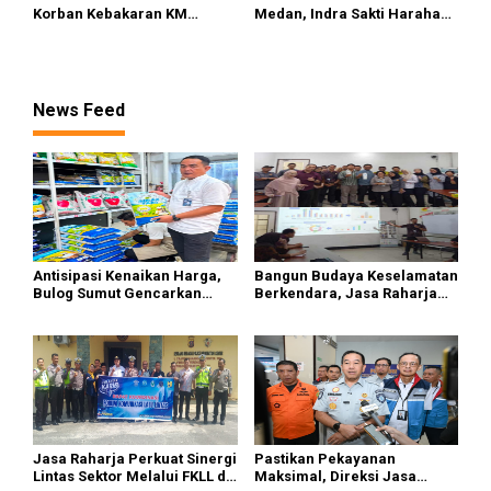
Korban Kebakaran KM
Medan, Indra Sakti Harahap
Mutiara Sentosa II di
Dukung Turnamen Catur
Perairan Sumenep
SIWO PWI Sumut 2026
News Feed
Antisipasi Kenaikan Harga,
Bangun Budaya Keselamatan
Bulog Sumut Gencarkan
Berkendara, Jasa Raharja
Distribusi Beras SPHP dan
Gelar Safety Campaign di PT
Premium
Pasifik Medan Industri
Jasa Raharja Perkuat Sinergi
Pastikan Pekayanan
Lintas Sektor Melalui FKLL di
Maksimal, Direksi Jasa