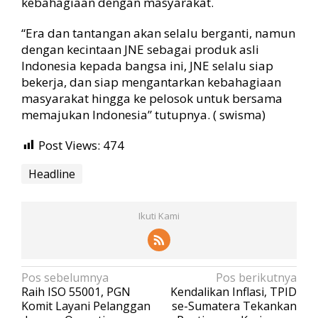
kebahagiaan dengan masyarakat.
“Era dan tantangan akan selalu berganti, namun
dengan kecintaan JNE sebagai produk asli
Indonesia kepada bangsa ini, JNE selalu siap
bekerja, dan siap mengantarkan kebahagiaan
masyarakat hingga ke pelosok untuk bersama
memajukan Indonesia” tutupnya. ( swisma)
Post Views:
474
Headline
Ikuti Kami
N
Pos sebelumnya
Pos berikutnya
Raih ISO 55001, PGN
Kendalikan Inflasi, TPID
a
Komit Layani Pelanggan
se-Sumatera Tekankan