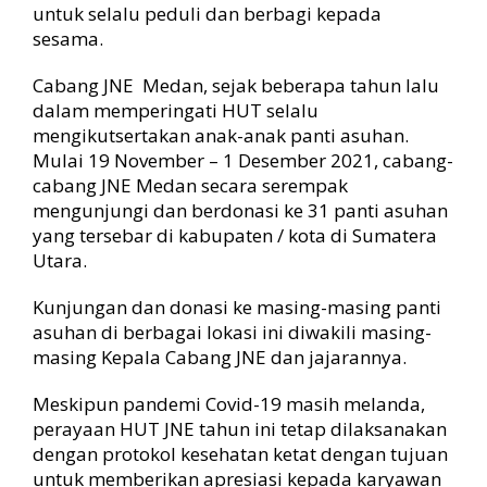
d
untuk selalu peduli dan berbagi kepada
i
sesama.
S
u
Cabang JNE Medan, sejak beberapa tahun lalu
m
dalam memperingati HUT selalu
u
mengikutsertakan anak-anak panti asuhan.
t
Mulai 19 November – 1 Desember 2021, cabang-
cabang JNE Medan secara serempak
mengunjungi dan berdonasi ke 31 panti asuhan
yang tersebar di kabupaten / kota di Sumatera
Utara.
Kunjungan dan donasi ke masing-masing panti
asuhan di berbagai lokasi ini diwakili masing-
masing Kepala Cabang JNE dan jajarannya.
Meskipun pandemi Covid-19 masih melanda,
perayaan HUT JNE tahun ini tetap dilaksanakan
dengan protokol kesehatan ketat dengan tujuan
untuk memberikan apresiasi kepada karyawan