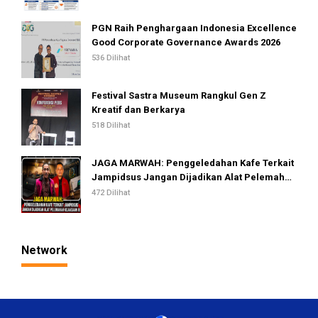
PGN Raih Penghargaan Indonesia Excellence
Good Corporate Governance Awards 2026
536 Dilihat
Festival Sastra Museum Rangkul Gen Z
Kreatif dan Berkarya
518 Dilihat
JAGA MARWAH: Penggeledahan Kafe Terkait
Jampidsus Jangan Dijadikan Alat Pelemahan
Kejaksaan RI
472 Dilihat
Network