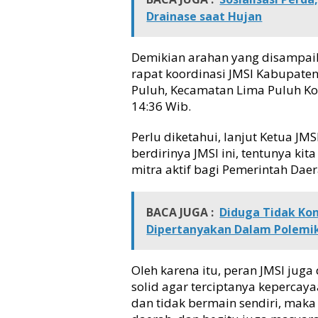
a
Drainase saat Hujan
n
J
Demikian arahan yang disampaik
M
S
rapat koordinasi JMSI Kabupaten
I
Puluh, Kecamatan Lima Puluh Ko
O
14:36 Wib.
r
g
Perlu diketahui, lanjut Ketua JM
a
berdirinya JMSI ini, tentunya ki
n
mitra aktif bagi Pemerintah Daer
i
s
a
BACA JUGA :
Diduga Tidak Ko
s
i
Dipertanyakan Dalam Polemik
P
e
Oleh karena itu, peran JMSI ju
r
s
solid agar terciptanya kepercaya
y
dan tidak bermain sendiri, maka 
a