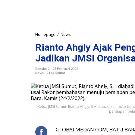
Homepage
/
News
R
i
Rianto Ahgly Ajak Pen
a
n
Jadikan JMSI Organisa
t
o
Redaksi2
25 Februari 2022
A
News
1113 Dilihat
h
g
l
y
A
Ketua JMSI Sumut, Rianto Ahgly, S.H diabadikan poto b
j
persiapan pelan
a
k
P
GLOBALMEDAN.COM, BATU BARA – 
e