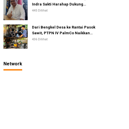
Indra Sakti Harahap Dukung
Turnamen Catur SIWO PWI Sumut
445 Dilihat
2026
Dari Bengkel Desa ke Rantai Pasok
Sawit, PTPN IV PalmCo Naikkan
Kelas IKM Pandai Besi
436 Dilihat
Network