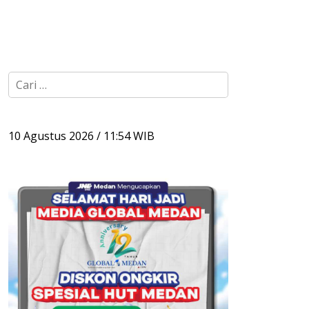
C
a
r
i
u
10 Agustus 2026 / 11:54 WIB
n
t
u
k
: