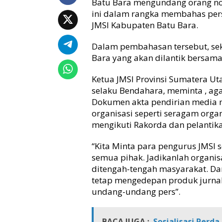
Batu Bara mengundang orang no
n
ini dalam rangka membahas per
g
u
JMSI Kabupaten Batu Bara.
r
u
Dalam pembahasan tersebut, se
s
Bara yang akan dilantik bersam
J
M
Ketua JMSI Provinsi Sumatera Uta
S
selaku Bendahara, meminta , ag
I
Dokumen akta pendirian media 
B
organisasi seperti seragam orga
a
t
mengikuti Rakorda dan pelantik
u
B
“Kita Minta para pengurus JMSI 
a
semua pihak. Jadikanlah organis
r
ditengah-tengah masyarakat. Da
a
tetap mengedepan produk jurnali
J
undang-undang pers”.
a
d
i
BACA JUGA :
Sosialisasi Perd
k