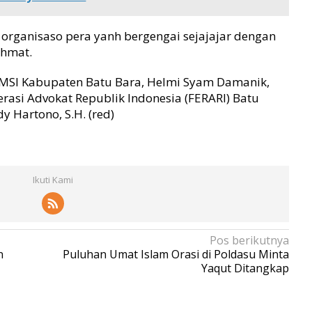
i organisaso pera yanh bergengai sejajajar dengan
ahmat.
JMSI Kabupaten Batu Bara, Helmi Syam Damanik,
erasi Advokat Republik Indonesia (FERARI) Batu
y Hartono, S.H. (red)
Ikuti Kami
Pos berikutnya
n
Puluhan Umat Islam Orasi di Poldasu Minta
Yaqut Ditangkap