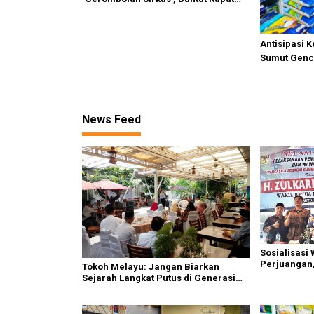
Komisi II Dipimpin Sufmi Dasco
Ahmad
Antisipasi 
Sumut Genca
News Feed
Sosialisasi
Perjuangan,
Tokoh Melayu: Jangan Biarkan
Perjuangka
Sejarah Langkat Putus di Generasi
Muda