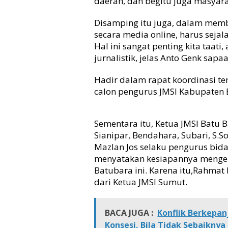
daerah, dan begitu juga masyara
n
g
Disamping itu juga, dalam memb
B
secara media online, harus sej
e
Hal ini sangat penting kita taat
r
g
jurnalistik, jelas Anto Genk sapa
e
n
Hadir dalam rapat koordinasi te
g
calon pengurus JMSI Kabupaten 
s
i
Sementara itu, Ketua JMSI Batu B
Sianipar, Bendahara, Subari, S.S
Mazlan Jos selaku pengurus bida
menyatakan kesiapannya menge
Batubara ini. Karena itu,Rahma
dari Ketua JMSI Sumut.
BACA JUGA :
Konflik Berkepan
Konsesi, Bila Tidak Sebaiknya