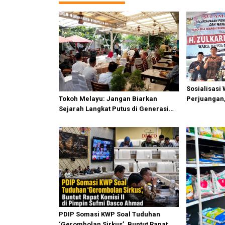
g
a
s
i
p
o
s
Sosialisasi
Perjuangan,
Tokoh Melayu: Jangan Biarkan
Perjuangka
Sejarah Langkat Putus di Generasi
Muda
PDIP Somasi KWP Soal Tuduhan
‘Gerombolan Sirkus’, Buntut Rapat