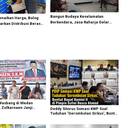
Bangun Budaya Keselamatan
Kenaikan Harga, Bulog
Berkendara, Jasa Raharja Gelar
rkan Distribusi Beras
Safety Campaign di PT Pasifik Medan
SPHP dan Premium
Industri
 Wasbang di Medan
 Zulkarnaen Janji
Deddy Sitorus Somasi KWP Soal
n Ruang Bermain Anak
Tuduhan ‘Gerombolan Sirkus’, Buntut
Rapat Komisi II Dipimpin Sufmi Dasco
Ahmad