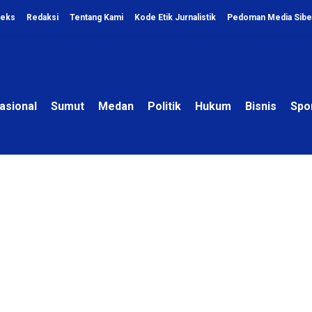
deks
Redaksi
Tentang Kami
Kode Etik Jurnalistik
Pedoman Media Sibe
asional
Sumut
Medan
Politik
Hukum
Bisnis
Spo