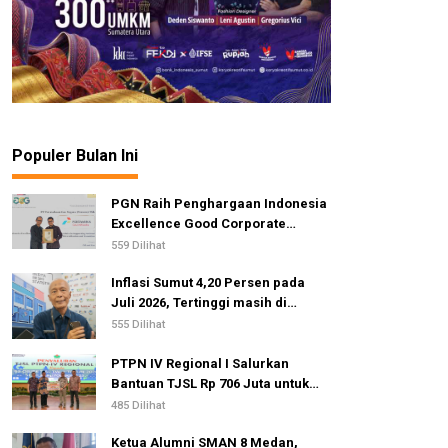
Populer Bulan Ini
PGN Raih Penghargaan Indonesia
Excellence Good Corporate
Governance Awards 2026
559 Dilihat
Inflasi Sumut 4,20 Persen pada
Juli 2026, Tertinggi masih di
Gunungsitoli
555 Dilihat
PTPN IV Regional I Salurkan
Bantuan TJSL Rp 706 Juta untuk
Pembangunan Sosial
485 Dilihat
Berkelanjutan
Ketua Alumni SMAN 8 Medan,