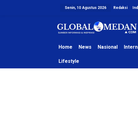
L
Senin, 10 Agustus 2026
Redaksi
In
e
w
a
t
i
k
e
Home
News
Nasional
Intern
k
o
Lifestyle
n
t
e
n