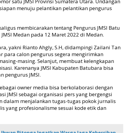
mor satu JMSI Provinsi Sumatera Utara. Undangan
siapan menuju pelantikan pelantikan pengurus
kaligus membicarakan tentang Pengurus JMSI Batu
a JMSI Medan pada 12 Maret 2022 di Medan.
ra, yakni Rianto Ahgly, S.H, didampingi Zailani Tan
ar para calon pengurus segera mengirimkan
masing-masing. Selanjut, membuat kelengkapan
nisasi. Karenanya JMSI Kabupaten Batubara bisa
an pengurus JMSI.
sebagai owner media bisa berkolaborasi dengan
asi JMSI sebagai organisasi pers yang bergengsi
n dalam menjalankan tugas-tugas pokok jurnalis
s yang profesionalisme sesuai kode etik dan
a, Ihwan Ritonga Ingatkan Warga Jaga Kebersihan