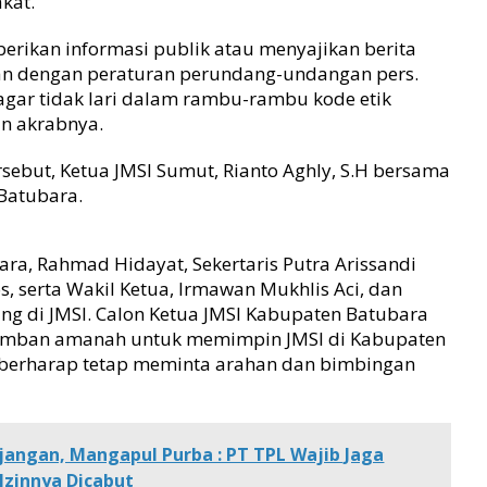
kat.
erikan informasi publik atau menyajikan berita
alan dengan peraturan perundang-undangan pers.
i, agar tidak lari dalam rambu-rambu kode etik
an akrabnya.
rsebut, Ketua JMSI Sumut, Rianto Aghly, S.H bersama
Batubara.
ara, Rahmad Hidayat, Sekertaris Putra Arissandi
os, serta Wakil Ketua, Irmawan Mukhlis Aci, dan
ng di JMSI. Calon Ketua JMSI Kabupaten Batubara
mban amanah untuk memimpin JMSI di Kabupaten
t berharap tetap meminta arahan dan bimbingan
jangan, Mangapul Purba : PT TPL Wajib Jaga
 Izinnya Dicabut