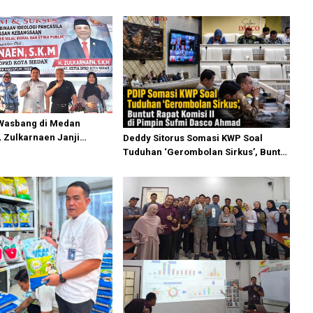
 Wasbang di Medan
 Zulkarnaen Janji
Deddy Sitorus Somasi KWP Soal
n Ruang Bermain Anak
Tuduhan ‘Gerombolan Sirkus’, Buntut
Rapat Komisi II Dipimpin Sufmi Dasco
Ahmad