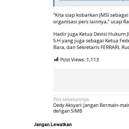
“Kita siap kobarkan JMSI sebaga
organisasi pers lainnya,” ucap R
Hadir juga Ketua Devisi Hukum 
S.H yang juga sebagai Ketua Fed
Bara, dan Sekretaris FERRARI, Rud
Post Views:
1,113
N
Pos sebelumnya
Dedy Aksyari: Jangan Bermain-mai
a
dengan SIMB
v
i
Jangan Lewatkan