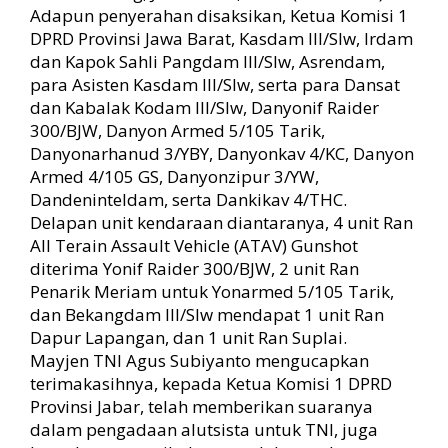
Adapun penyerahan disaksikan, Ketua Komisi 1
DPRD Provinsi Jawa Barat, Kasdam III/Slw, Irdam
dan Kapok Sahli Pangdam III/Slw, Asrendam,
para Asisten Kasdam III/Slw, serta para Dansat
dan Kabalak Kodam III/Slw, Danyonif Raider
300/BJW, Danyon Armed 5/105 Tarik,
Danyonarhanud 3/YBY, Danyonkav 4/KC, Danyon
Armed 4/105 GS, Danyonzipur 3/YW,
Dandeninteldam, serta Dankikav 4/THC.
Delapan unit kendaraan diantaranya, 4 unit Ran
All Terain Assault Vehicle (ATAV) Gunshot
diterima Yonif Raider 300/BJW, 2 unit Ran
Penarik Meriam untuk Yonarmed 5/105 Tarik,
dan Bekangdam III/Slw mendapat 1 unit Ran
Dapur Lapangan, dan 1 unit Ran Suplai.
Mayjen TNI Agus Subiyanto mengucapkan
terimakasihnya, kepada Ketua Komisi 1 DPRD
Provinsi Jabar, telah memberikan suaranya
dalam pengadaan alutsista untuk TNI, juga