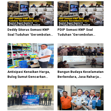
Deddy Sitorus Somasi KWP
PDIP Somasi KWP Soal
Soal Tuduhan ‘Gerombolan
Tuduhan ‘Gerombolan
Sirkus’, Buntut Rapat Komisi
Sirkus’, Buntut Rapat Komisi
II Dipimpin Sufmi Dasco
II Dipimpin Sufmi Dasco
Ahmad
Ahmad
Antisipasi Kenaikan Harga,
Bangun Budaya Keselamatan
Bulog Sumut Gencarkan
Berkendara, Jasa Raharja
Distribusi Beras SPHP dan
Gelar Safety Campaign di PT
Premium
Pasifik Medan Industri