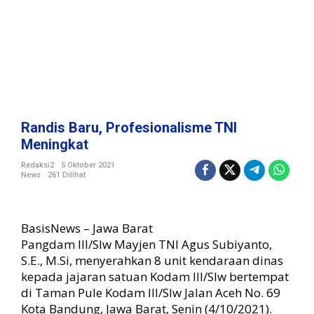
i
o
n
a
l
i
s
m
e
Randis Baru, Profesionalisme TNI
T
Meningkat
N
I
Redaksi2
5 Oktober 2021
News
261 Dilihat
M
e
n
i
BasisNews – Jawa Barat
n
Pangdam III/Slw Mayjen TNI Agus Subiyanto,
g
S.E., M.Si, menyerahkan 8 unit kendaraan dinas
k
kepada jajaran satuan Kodam III/Slw bertempat
a
t
di Taman Pule Kodam III/Slw Jalan Aceh No. 69
Kota Bandung, Jawa Barat, Senin (4/10/2021).