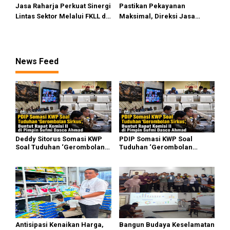
Jasa Raharja Perkuat Sinergi
Pastikan Pekayanan
Lintas Sektor Melalui FKLL di
Maksimal, Direksi Jasa
Serdang Bedagai
Raharja Tinjau Korban
Kebakaran KM Mutiara
Sentosa II
News Feed
Deddy Sitorus Somasi KWP
PDIP Somasi KWP Soal
Soal Tuduhan ‘Gerombolan
Tuduhan ‘Gerombolan
Sirkus’, Buntut Rapat Komisi
Sirkus’, Buntut Rapat Komisi
II Dipimpin Sufmi Dasco
II Dipimpin Sufmi Dasco
Ahmad
Ahmad
Antisipasi Kenaikan Harga,
Bangun Budaya Keselamatan