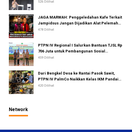
526 Dilihat
JAGA MARWAH: Penggeledahan Kafe Terkait
Jampidsus Jangan Dijadikan Alat Pelemahan
Kejaksaan RI
478 Dilihat
PTPN IV Regional I Salurkan Bantuan TJSL Rp
706 Juta untuk Pembangunan Sosial
Berkelanjutan
459 Dilihat
Dari Bengkel Desa ke Rantai Pasok Sawit,
PTPN IV PalmCo Naikkan Kelas IKM Pandai
Besi
420 Dilihat
Network