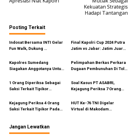
v
Apresiasi Niat Kapolri
Mutlak Sebagai
Kekuatan Strategis
i
Hadapi Tantangan
g
a
Posting Terkait
s
i
Indosat Bersama INTI Gelar
Final Kapolri Cup 2024 Putra
Fun Walk, Dukung
Jatim vs Jabar: Jatim Juara,
p
Pendidikan dan Kesehatan
Rivan Jadi Pembeda
o
Masyarakat
Kapolres Sumedang
Pelimpahan Berkas Perkara
s
Siagakan Anggotanya Untuk
Dugaan Pembunuhan Di Tol
Kelancaran Pembangunan
JKT-Cikampek KM. 50 Ke PN
Jalan Tol Blok Kopeng
Jaksel
1 Orang Diperiksa Sebagai
Soal Kasus PT ASABRI,
Saksi Terkait Tipikor
Kejagung Periksa 7 Orang
Penyelenggaraan
Saksi
Pembiayaan Ekspor Nasional
Kejagung Periksa 4 Orang
HUT Ke-76 TNI Digelar
Oleh LPEI
Saksi Terkait Tipikor Pada
Virtual di Makodam
PT. AMU Anggaran 2016-2020
III/Siliwangi
Jangan Lewatkan