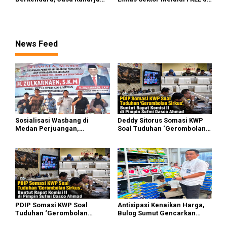
Gelar Safety Campaign di PT
Serdang Bedagai
Pasifik Medan Industri
News Feed
Sosialisasi Wasbang di
Deddy Sitorus Somasi KWP
Medan Perjuangan,
Soal Tuduhan ‘Gerombolan
Zulkarnaen Janji
Sirkus’, Buntut Rapat Komisi
Perjuangkan Ruang Bermain
II Dipimpin Sufmi Dasco
Anak
Ahmad
PDIP Somasi KWP Soal
Antisipasi Kenaikan Harga,
Tuduhan ‘Gerombolan
Bulog Sumut Gencarkan
Sirkus’, Buntut Rapat Komisi
Distribusi Beras SPHP dan