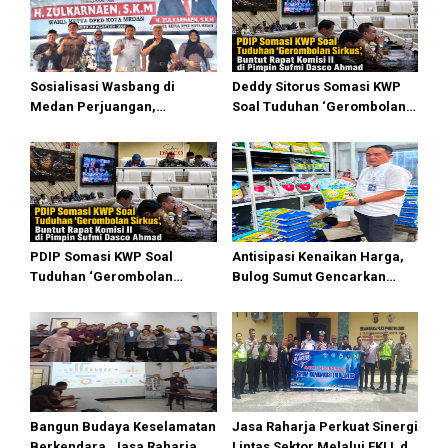
Sosialisasi Wasbang di
Deddy Sitorus Somasi KWP
Medan Perjuangan,
Soal Tuduhan ‘Gerombolan
Zulkarnaen Janji
Sirkus’, Buntut Rapat Komisi
Perjuangkan Ruang Bermain
II Dipimpin Sufmi Dasco
Anak
Ahmad
PDIP Somasi KWP Soal
Antisipasi Kenaikan Harga,
Tuduhan ‘Gerombolan
Bulog Sumut Gencarkan
Sirkus’, Buntut Rapat Komisi
Distribusi Beras SPHP dan
II Dipimpin Sufmi Dasco
Premium
Ahmad
Bangun Budaya Keselamatan
Jasa Raharja Perkuat Sinergi
Berkendara, Jasa Raharja
Lintas Sektor Melalui FKLL di