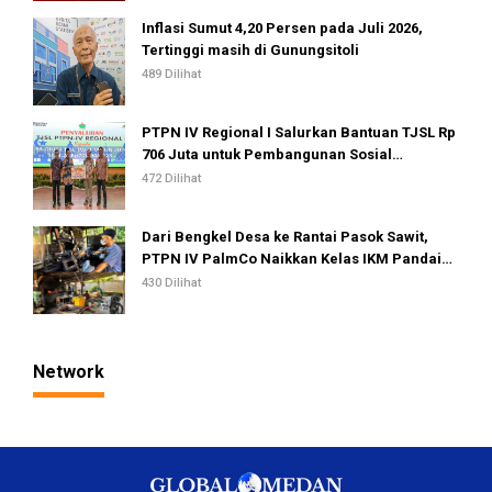
Inflasi Sumut 4,20 Persen pada Juli 2026,
Tertinggi masih di Gunungsitoli
489 Dilihat
PTPN IV Regional I Salurkan Bantuan TJSL Rp
706 Juta untuk Pembangunan Sosial
Berkelanjutan
472 Dilihat
Dari Bengkel Desa ke Rantai Pasok Sawit,
PTPN IV PalmCo Naikkan Kelas IKM Pandai
Besi
430 Dilihat
Network