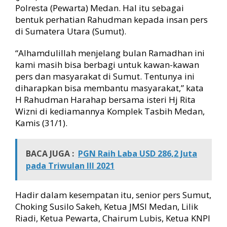
a
Polresta (Pewarta) Medan. Hal itu sebagai
n
bentuk perhatian Rahudman kepada insan pers
P
di Sumatera Utara (Sumut).
e
w
“Alhamdulillah menjelang bulan Ramadhan ini
a
r
kami masih bisa berbagi untuk kawan-kawan
t
pers dan masyarakat di Sumut. Tentunya ini
a
diharapkan bisa membantu masyarakat,” kata
H Rahudman Harahap bersama isteri Hj Rita
Wizni di kediamannya Komplek Tasbih Medan,
Kamis (31/1).
BACA JUGA :
PGN Raih Laba USD 286,2 Juta
pada Triwulan III 2021
Hadir dalam kesempatan itu, senior pers Sumut,
Choking Susilo Sakeh, Ketua JMSI Medan, Lilik
Riadi, Ketua Pewarta, Chairum Lubis, Ketua KNPI