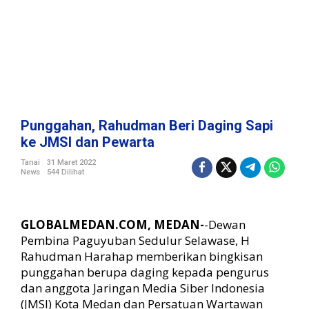
n
B
e
r
i
D
a
g
i
Punggahan, Rahudman Beri Daging Sapi
n
ke JMSI dan Pewarta
g
S
Tanai
31 Maret 2022
News
544 Dilihat
a
p
i
k
GLOBALMEDAN.COM, MEDAN-
-Dewan
e
Pembina Paguyuban Sedulur Selawase, H
J
Rahudman Harahap memberikan bingkisan
M
punggahan berupa daging kepada pengurus
S
I
dan anggota Jaringan Media Siber Indonesia
d
(JMSI) Kota Medan dan Persatuan Wartawan