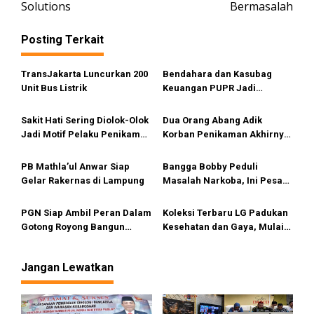
Solutions
Bermasalah
g
a
Posting Terkait
s
i
TransJakarta Luncurkan 200
Bendahara dan Kasubag
Unit Bus Listrik
Keuangan PUPR Jadi
p
Tersangka
o
Sakit Hati Sering Diolok-Olok
Dua Orang Abang Adik
s
Jadi Motif Pelaku Penikaman
Korban Penikaman Akhirnya
Anak
Meninggal
PB Mathla’ul Anwar Siap
Bangga Bobby Peduli
Gelar Rakernas di Lampung
Masalah Narkoba, Ini Pesan
Bang Fauzi
PGN Siap Ambil Peran Dalam
Koleksi Terbaru LG Padukan
Gotong Royong Bangun
Kesehatan dan Gaya, Mulai
Jargas Nasional Untuk
Tersedia di Sumut
Kurangi Subsidi Energi
Jangan Lewatkan