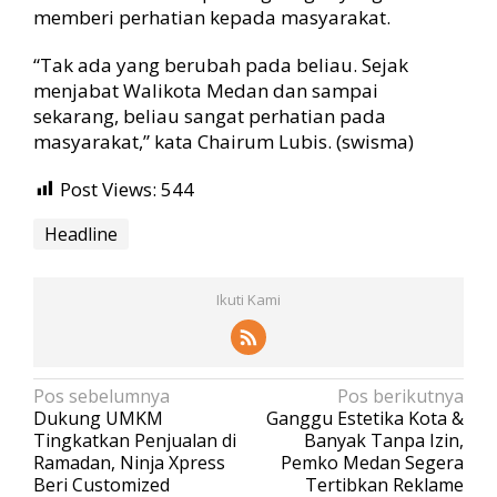
memberi perhatian kepada masyarakat.
“Tak ada yang berubah pada beliau. Sejak
menjabat Walikota Medan dan sampai
sekarang, beliau sangat perhatian pada
masyarakat,” kata Chairum Lubis. (swisma)
Post Views:
544
Headline
Ikuti Kami
N
Pos sebelumnya
Pos berikutnya
Dukung UMKM
Ganggu Estetika Kota &
a
Tingkatkan Penjualan di
Banyak Tanpa Izin,
v
Ramadan, Ninja Xpress
Pemko Medan Segera
Beri Customized
Tertibkan Reklame
i