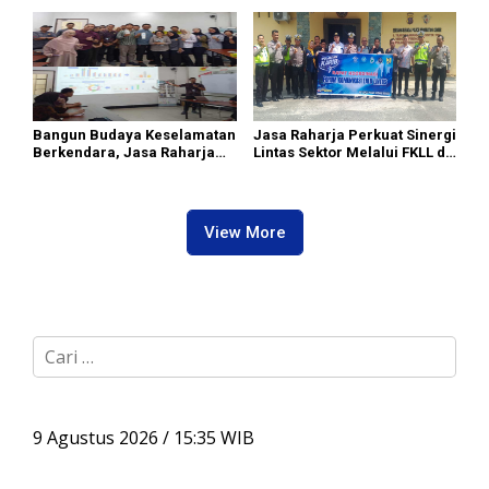
II Dipimpin Sufmi Dasco
Premium
Ahmad
Bangun Budaya Keselamatan
Jasa Raharja Perkuat Sinergi
Berkendara, Jasa Raharja
Lintas Sektor Melalui FKLL di
Gelar Safety Campaign di PT
Serdang Bedagai
Pasifik Medan Industri
View More
C
a
r
i
u
9 Agustus 2026 / 15:35 WIB
n
t