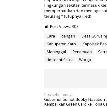
e
lingkungan sekitar, termasuk ke
n
memperhatikan dan menjaga satu 
e
terulang,” tutupnya.(red)
m
u
Post Views:
303
a
n
Cara
dengan
Desa Gurusin
M
a
Kabupaten Karo
Kapolsek Ber
y
a
Meninggal
Penemuan
Satr
t
tim identifikasi
Warga
G
a
n
t
u
n
g
D
N
Pos sebelumnya
i
Gubernur Sumut Bobby Nasution: 
a
r
Kembalikan Green Card ke Toba C