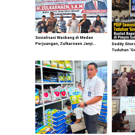
Sosialisasi Wasbang di Medan
Perjuangan, Zulkarnaen Janji
Deddy Sitor
Perjuangkan Ruang Bermain Anak
Tuduhan ‘Ge
Rapat Komis
Ahmad