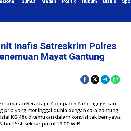
asional
Sumut
Medan
Politik
Hukum
Bisnis
Spo
nit Inafis Satreskrim Polres
Penemuan Mayat Gantung
Kecamatan Berastagi, Kabupaten Karo digegerkan
 pria yang meninggal dunia dengan cara gantung
nisial KG(48), ditemukan dalam kondisi tak bernyawa
bu(16/4) sekitar pukul 13.00 WIB.