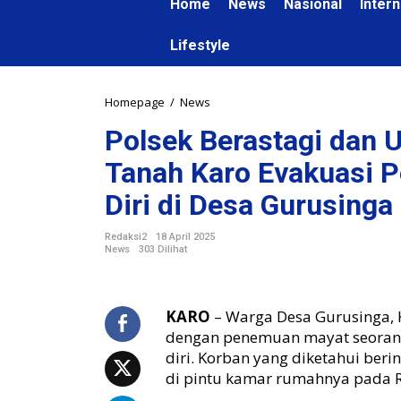
Home
News
Nasional
Intern
Lifestyle
Homepage
/
News
P
o
Polsek Berastagi dan U
l
s
Tanah Karo Evakuasi 
e
k
Diri di Desa Gurusinga
B
e
Redaksi2
18 April 2025
r
News
303 Dilihat
a
s
t
KARO
– Warga Desa Gurusinga, 
a
dengan penemuan mayat seorang
g
i
diri. Korban yang diketahui beri
d
di pintu kamar rumahnya pada Ra
a