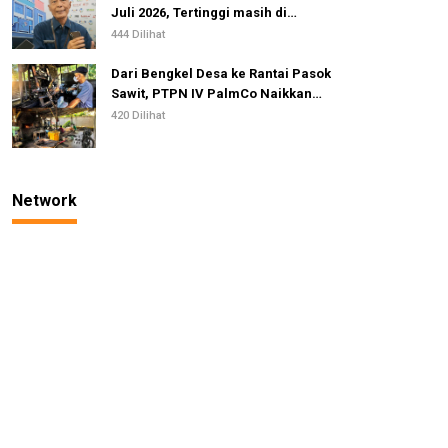
Juli 2026, Tertinggi masih di
Gunungsitoli
444 Dilihat
Dari Bengkel Desa ke Rantai Pasok
Sawit, PTPN IV PalmCo Naikkan
Kelas IKM Pandai Besi
420 Dilihat
Network