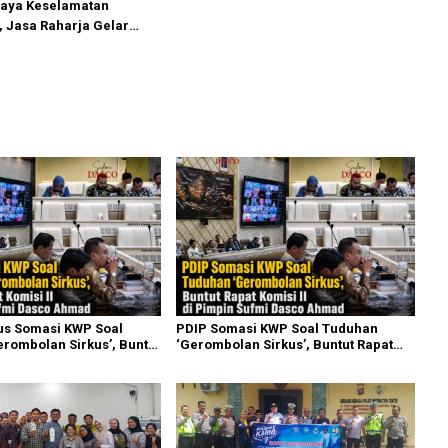
aya Keselamatan
 Jasa Raharja Gelar
aign di PT Pasifik Medan
us Somasi KWP Soal
PDIP Somasi KWP Soal Tuduhan
rombolan Sirkus’, Buntut
‘Gerombolan Sirkus’, Buntut Rapat
i II Dipimpin Sufmi Dasco
Komisi II Dipimpin Sufmi Dasco
Ahmad