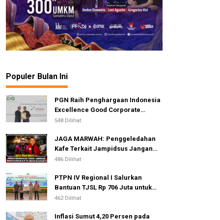
Populer Bulan Ini
PGN Raih Penghargaan Indonesia
Excellence Good Corporate
Governance Awards 2026
548 Dilihat
JAGA MARWAH: Penggeledahan
Kafe Terkait Jampidsus Jangan
Dijadikan Alat Pelemahan
486 Dilihat
Kejaksaan RI
PTPN IV Regional I Salurkan
Bantuan TJSL Rp 706 Juta untuk
Pembangunan Sosial
462 Dilihat
Berkelanjutan
Inflasi Sumut 4,20 Persen pada