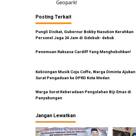
i
v
Geopark!
d
i
i
Posting Terkait
g
D
e
a
s
Pungli Disikat, Gubernur Bobby Nasution Kerahkan
s
a
Personel Jaga 24 Jam di Sidebuk- debuk
G
i
u
p
Penemuan Raksasa Cardiff Yang Menghebohkan!
r
o
u
s
s
Kebisingan Musik Coju Coffe, Warga Diminta Ajukan
i
Surat Pengaduan ke DPRD Kota Medan
n
g
a
Warga Sorot Keberadaan Pengolahan Biji Emas di
Panyabungan
Jangan Lewatkan