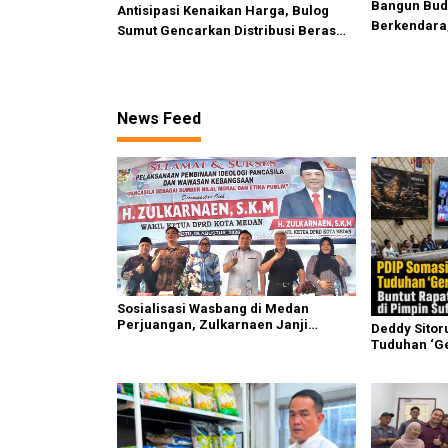
Bangun Bud
Antisipasi Kenaikan Harga, Bulog
Berkendara,
Sumut Gencarkan Distribusi Beras
Safety Camp
SPHP dan Premium
Industri
News Feed
Sosialisasi Wasbang di Medan
Perjuangan, Zulkarnaen Janji
Deddy Sitor
Perjuangkan Ruang Bermain Anak
Tuduhan ‘Ge
Rapat Komis
Ahmad