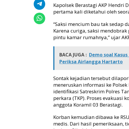
n
Kapolsek Berastagi AKP Hendri D
U
pertama kali diketahui oleh seo
n
i
“Saksi mencium bau tak sedap d
t
Karena curiga, saksi mendobrak 
I
n
pintu kamar rumahnya,” ujar AK
a
f
i
BACA JUGA :
Demo soal Kasus
s
Periksa Airlangga Hartarto
S
a
t
Sontak kejadian tersebut dilap
r
meneruskan informasi ke Polsek
e
identifikasi Satreskrim Polres 
s
perkara (TKP). Proses evakuasi 
k
anggota Koramil 03 Berastagi.
r
i
Korban kemudian dibawa ke RSU 
m
P
medis. Dari hasil pemeriksaan, 
o