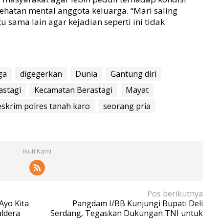
sehatan mental anggota keluarga. “Mari saling
sama lain agar kejadian seperti ini tidak
ga
digegerkan
Dunia
Gantung diri
astagi
Kecamatan Berastagi
Mayat
eskrim polres tanah karo
seorang pria
Ikuti Kami
Pos berikutnya
Ayo Kita
Pangdam I/BB Kunjungi Bupati Deli
aldera
Serdang, Tegaskan Dukungan TNI untuk