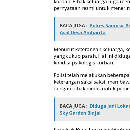
korban. Pihak keluarga juga me
l
pernyataan resmi untuk menerim
r
e
s
BACA JUGA :
Polres Samosir A
T
Asal Desa Ambarita
a
n
a
Menurut keterangan keluarga, k
h
yang cukup parah. Hal ini didug
K
kondisi psikologis korban.
a
r
Polisi telah melakukan beberapa
o
E
keterangan saksi saksi, membawa
v
dengan pihak medis untuk pemeri
a
k
u
BACA JUGA :
Diduga Jadi Loka
a
Sky Garden Binjai
s
i
P
Kapolsek Berastagi menghimbau 