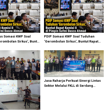
us Somasi KWP Soal
PDIP Somasi KWP Soal Tuduhan
rombolan Sirkus’, Buntut
‘Gerombolan Sirkus’, Buntut Rapat
i II Dipimpin Sufmi Dasco
Komisi II Dipimpin Sufmi Dasco
Ahmad
Jasa Raharja Perkuat Sinergi Lintas
Sektor Melalui FKLL di Serdang
Bedagai