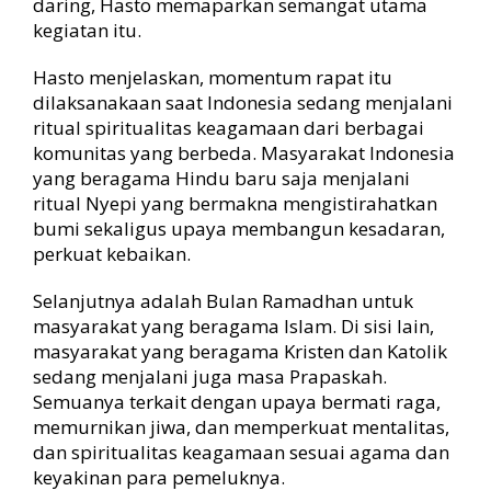
daring, Hasto memaparkan semangat utama
i
kegiatan itu.
S
o
Hasto menjelaskan, momentum rapat itu
a
dilaksanakaan saat Indonesia sedang menjalani
l
ritual spiritualitas keagamaan dari berbagai
T
e
komunitas yang berbeda. Masyarakat Indonesia
g
yang beragama Hindu baru saja menjalani
u
ritual Nyepi yang bermakna mengistirahatkan
h
bumi sekaligus upaya membangun kesadaran,
B
perkuat kebaikan.
e
r
Selanjutnya adalah Bulan Ramadhan untuk
i
masyarakat yang beragama Islam. Di sisi lain,
d
e
masyarakat yang beragama Kristen dan Katolik
o
sedang menjalani juga masa Prapaskah.
l
Semuanya terkait dengan upaya bermati raga,
o
memurnikan jiwa, dan memperkuat mentalitas,
g
dan spiritualitas keagamaan sesuai agama dan
i
keyakinan para pemeluknya.