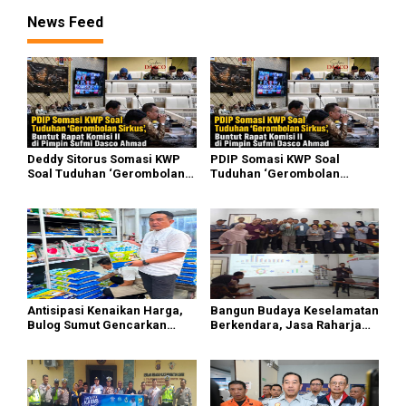
News Feed
Deddy Sitorus Somasi KWP
PDIP Somasi KWP Soal
Soal Tuduhan ‘Gerombolan
Tuduhan ‘Gerombolan
Sirkus’, Buntut Rapat Komisi
Sirkus’, Buntut Rapat Komisi
II Dipimpin Sufmi Dasco
II Dipimpin Sufmi Dasco
Ahmad
Ahmad
Antisipasi Kenaikan Harga,
Bangun Budaya Keselamatan
Bulog Sumut Gencarkan
Berkendara, Jasa Raharja
Distribusi Beras SPHP dan
Gelar Safety Campaign di PT
Premium
Pasifik Medan Industri