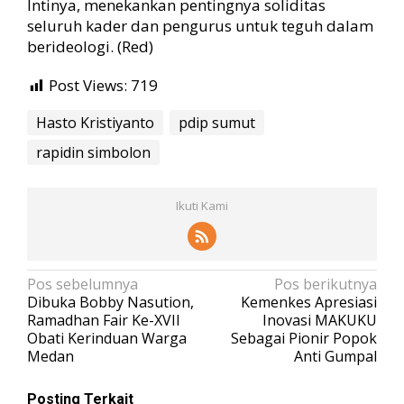
Intinya, menekankan pentingnya soliditas
seluruh kader dan pengurus untuk teguh dalam
berideologi. (Red)
Post Views:
719
Hasto Kristiyanto
pdip sumut
rapidin simbolon
Ikuti Kami
N
Pos sebelumnya
Pos berikutnya
Dibuka Bobby Nasution,
Kemenkes Apresiasi
a
Ramadhan Fair Ke-XVII
Inovasi MAKUKU
v
Obati Kerinduan Warga
Sebagai Pionir Popok
Medan
Anti Gumpal
i
g
Posting Terkait