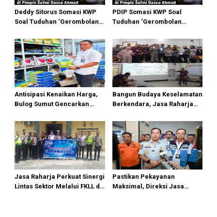
Deddy Sitorus Somasi KWP
PDIP Somasi KWP Soal
Soal Tuduhan ‘Gerombolan
Tuduhan ‘Gerombolan
Sirkus’, Buntut Rapat Komisi
Sirkus’, Buntut Rapat Komisi
II Dipimpin Sufmi Dasco
II Dipimpin Sufmi Dasco
Ahmad
Ahmad
Antisipasi Kenaikan Harga,
Bangun Budaya Keselamatan
Bulog Sumut Gencarkan
Berkendara, Jasa Raharja
Distribusi Beras SPHP dan
Gelar Safety Campaign di PT
Premium
Pasifik Medan Industri
Jasa Raharja Perkuat Sinergi
Pastikan Pekayanan
Lintas Sektor Melalui FKLL di
Maksimal, Direksi Jasa
Serdang Bedagai
Raharja Tinjau Korban
Kebakaran KM Mutiara
Sentosa II