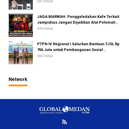
521 Dilihat
JAGA MARWAH: Penggeledahan Kafe Terkait
Jampidsus Jangan Dijadikan Alat Pelemahan
Kejaksaan RI
476 Dilihat
PTPN IV Regional I Salurkan Bantuan TJSL Rp
706 Juta untuk Pembangunan Sosial
Berkelanjutan
453 Dilihat
Network