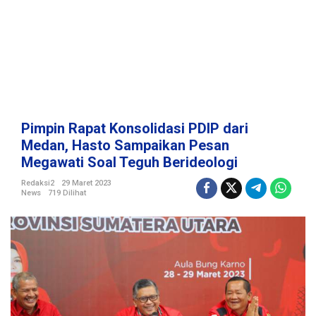
i
d
a
s
i
P
D
I
P
Pimpin Rapat Konsolidasi PDIP dari
d
Medan, Hasto Sampaikan Pesan
a
Megawati Soal Teguh Berideologi
r
i
Redaksi2
29 Maret 2023
M
News
719 Dilihat
e
d
a
n
,
H
a
s