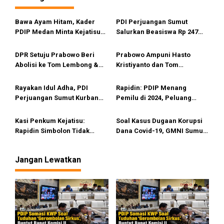
a
s
Bawa Ayam Hitam, Kader
PDI Perjuangan Sumut
i
PDIP Medan Minta Kejatisu
Salurkan Beasiswa Rp 247
Pulihkan Nama Baik Rapidin
Juta di Kepulauan Nias
p
Simbolon di Kasus Korupsi
DPR Setuju Prabowo Beri
Prabowo Ampuni Hasto
o
Dana Covid Samosir
Abolisi ke Tom Lembong &
Kristiyanto dan Tom
s
Amnesti kepada Hasto
Lembong
Rayakan Idul Adha, PDI
Rapidin: PDIP Menang
Perjuangan Sumut Kurban
Pemilu di 2024, Peluang
100 Ekor Lembu
Membangun Nias Lebih
Besar
Kasi Penkum Kejatisu:
Soal Kasus Dugaan Korupsi
Rapidin Simbolon Tidak
Dana Covid-19, GMNI Sumut
Terlibat Korupsi Dana Covid-
Laporkan Rapidin Simbolon
19
ke Kejatisu
Jangan Lewatkan