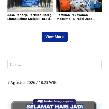
Jasa Raharja Perkuat Sinergi
Pastikan Pekayanan
Lintas Sektor Melalui FKLL di
Maksimal, Direksi Jasa
Serdang Bedagai
Raharja Tinjau Korban
Kebakaran KM Mutiara
Sentosa II
View More
C
a
r
i
u
7 Agustus 2026 / 18:23 WIB
n
t
u
k
: