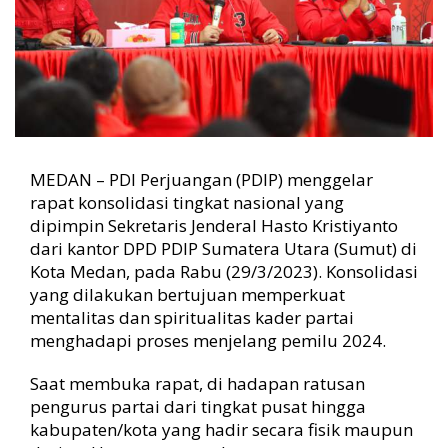
t
o
S
a
m
p
a
i
k
MEDAN – PDI Perjuangan (PDIP) menggelar
a
rapat konsolidasi tingkat nasional yang
n
dipimpin Sekretaris Jenderal Hasto Kristiyanto
P
e
dari kantor DPD PDIP Sumatera Utara (Sumut) di
s
Kota Medan, pada Rabu (29/3/2023). Konsolidasi
a
yang dilakukan bertujuan memperkuat
n
mentalitas dan spiritualitas kader partai
M
menghadapi proses menjelang pemilu 2024.
e
g
Saat membuka rapat, di hadapan ratusan
a
w
pengurus partai dari tingkat pusat hingga
a
kabupaten/kota yang hadir secara fisik maupun
t