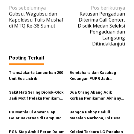
N
Pos sebelumnya
Pos berikutnya
Gubsu, Wagubsu dan
Ratusan Pengaduan
a
Kapoldasu Tulis Mushaf
Diterima Call Center,
v
di MTQ Ke-38 Sumut
Disdik Medan Seleksi
Pengaduan dan
i
Langsung
g
Ditindaklanjuti
a
s
Posting Terkait
i
TransJakarta Luncurkan 200
Bendahara dan Kasubag
p
Unit Bus Listrik
Keuangan PUPR Jadi
o
Tersangka
s
Sakit Hati Sering Diolok-Olok
Dua Orang Abang Adik
Jadi Motif Pelaku Penikaman
Korban Penikaman Akhirnya
Anak
Meninggal
PB Mathla’ul Anwar Siap
Bangga Bobby Peduli
Gelar Rakernas di Lampung
Masalah Narkoba, Ini Pesan
Bang Fauzi
PGN Siap Ambil Peran Dalam
Koleksi Terbaru LG Padukan