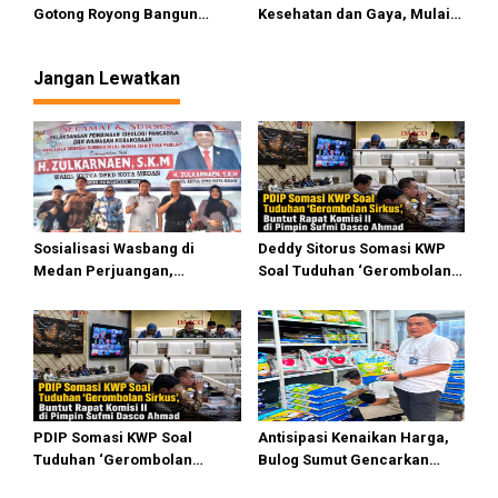
Gotong Royong Bangun
Kesehatan dan Gaya, Mulai
Jargas Nasional Untuk
Tersedia di Sumut
Kurangi Subsidi Energi
Jangan Lewatkan
Sosialisasi Wasbang di
Deddy Sitorus Somasi KWP
Medan Perjuangan,
Soal Tuduhan ‘Gerombolan
Zulkarnaen Janji
Sirkus’, Buntut Rapat Komisi
Perjuangkan Ruang Bermain
II Dipimpin Sufmi Dasco
Anak
Ahmad
PDIP Somasi KWP Soal
Antisipasi Kenaikan Harga,
Tuduhan ‘Gerombolan
Bulog Sumut Gencarkan
Sirkus’, Buntut Rapat Komisi
Distribusi Beras SPHP dan