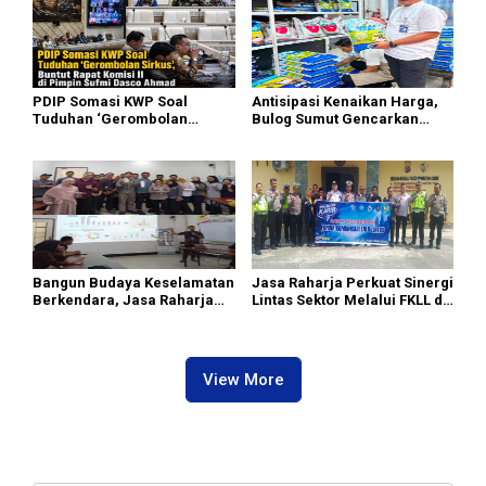
PDIP Somasi KWP Soal
Antisipasi Kenaikan Harga,
Tuduhan ‘Gerombolan
Bulog Sumut Gencarkan
Sirkus’, Buntut Rapat Komisi
Distribusi Beras SPHP dan
II Dipimpin Sufmi Dasco
Premium
Ahmad
Bangun Budaya Keselamatan
Jasa Raharja Perkuat Sinergi
Berkendara, Jasa Raharja
Lintas Sektor Melalui FKLL di
Gelar Safety Campaign di PT
Serdang Bedagai
Pasifik Medan Industri
View More