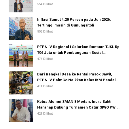
554 Dilihat
Inflasi Sumut 4,20 Persen pada Juli 2026,
Tertinggi masih di Gunungsitoli
502 Dilihat
PTPN IV Regional I Salurkan Bantuan TJSL Rp
706 Juta untuk Pembangunan Sosial
Berkelanjutan
476 Dilihat
Dari Bengkel Desa ke Rantai Pasok Sawit,
PTPN IV PalmCo Naikkan Kelas IKM Pandai
Besi
431 Dilihat
Ketua Alumni SMAN 8 Medan, Indra Sakti
Harahap Dukung Turnamen Catur SIWO PWI
Sumut 2026
421 Dilihat