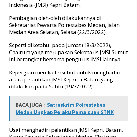
d
Indonesia (JMSI) Kepri Batam.
a
P
Pembagian oleh-oleh dilakukannya di
e
Sekretariat Pewarta Polrestabes Medan, Jalan
n
Medan Area Selatan, Selasa (22/3/2022).
g
u
r
Seperti diketahui pada Jumat (18/3/2022),
u
Chairum yang merupakan Sekretaris JMSI Sumut
s
ini berangkat bersama pengurus JMSI lainnya.
d
a
Kepergian mereka tersebut untuk menghadiri
n
acara pelantikan JMSI Kepri di Batam yang
A
dilakukan pada Sabtu (19/3/2022).
n
g
g
BACA JUGA :
Satreskrim Polrestabes
o
t
Medan Ungkap Pelaku Pemalsuan STNK
a
Usai menghadiri pelantikan JMSI Kepri, Batam,
Ketua Pewarta Polrestabes Medan, Chairum