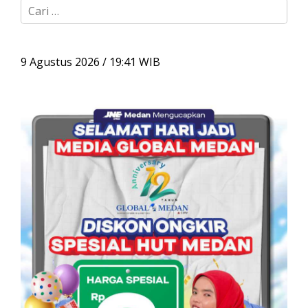
C
a
r
i
u
9 Agustus 2026 / 19:41 WIB
n
t
u
k
: