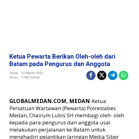
a
n
O
l
e
h
-
o
l
Ketua Pewarta Berikan Oleh-oleh dari
e
Batam pada Pengurus dan Anggota
h
d
Tanai
22 Maret 2022
News
1180 Dilihat
a
r
i
B
GLOBALMEDAN.COM, MEDAN
-Ketua
a
Persatuan Wartawan (Pewarta) Polrestabes
t
Medan, Chairum Lubis SH membagi oleh- oleh
a
kepada para pengurus dan anggota usai
m
p
melakukan perjalanan ke Batam untuk
a
menghadiri pelantikan Jaringan Media Siber