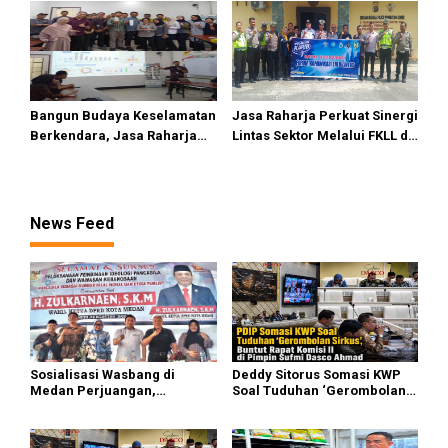
II Dipimpin Sufmi Dasco
Premium
Ahmad
Bangun Budaya Keselamatan
Jasa Raharja Perkuat Sinergi
Berkendara, Jasa Raharja
Lintas Sektor Melalui FKLL di
Gelar Safety Campaign di PT
Serdang Bedagai
Pasifik Medan Industri
News Feed
Sosialisasi Wasbang di
Deddy Sitorus Somasi KWP
Medan Perjuangan,
Soal Tuduhan ‘Gerombolan
Zulkarnaen Janji
Sirkus’, Buntut Rapat Komisi
Perjuangkan Ruang Bermain
II Dipimpin Sufmi Dasco
Anak
Ahmad