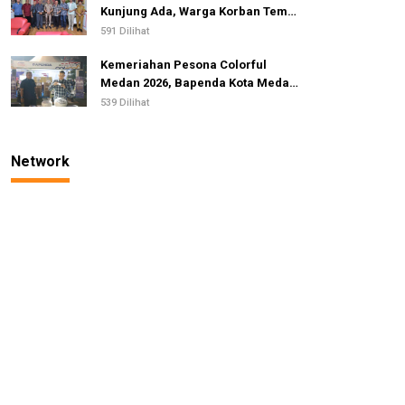
Kunjung Ada, Warga Korban Temui
Ketua DPRD Kota Medan
591 Dilihat
Kemeriahan Pesona Colorful
Medan 2026, Bapenda Kota Medan
Undi Hadiah Gebyar PBB dan
539 Dilihat
Opsen PKB
Network