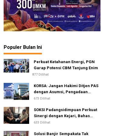
Populer Bulan Ini
Perkuat Ketahanan Energi, PGN
Garap Potensi CBM Tanjung Enim
877 Dilihat
KORSA: Jangan Hakimi Ditjen PAS
dengan Asumsi, Pengadaan
Pengamanan Lapas Dinilai Telah
673 Dilihat
Sesuai Standar dan Regulasi
SOKSI Padangsidimpuan Perkuat
Sinergi dengan Kejari, Bahas
Advokasi Hukum & Perlindungan
633 Dilihat
Hak Masyarakat
Solusi Banjir Sempakata Tak