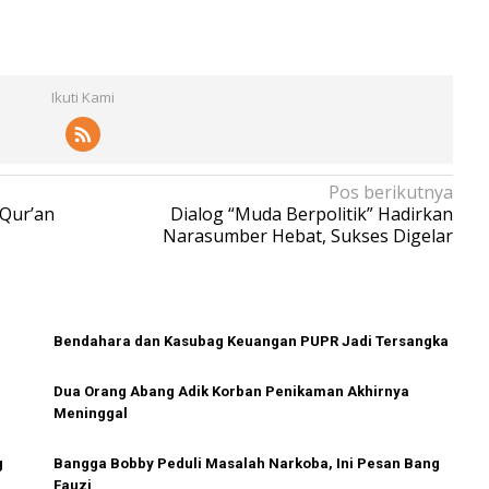
Ikuti Kami
Pos berikutnya
 Qur’an
Dialog “Muda Berpolitik” Hadirkan
Narasumber Hebat, Sukses Digelar
Bendahara dan Kasubag Keuangan PUPR Jadi Tersangka
Dua Orang Abang Adik Korban Penikaman Akhirnya
Meninggal
g
Bangga Bobby Peduli Masalah Narkoba, Ini Pesan Bang
Fauzi