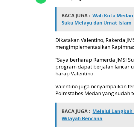
n
D
u
BACA JUGA :
Wali Kota Meda
k
Suku Melayu dan Umat Islam
u
n
g
Dikatakan Valentino, Rakerda JM
R
mengimplementasikan Rapimnas 
a
k
“Saya berharap Ramerda JMSI S
e
program dapat berjalan lancar u
r
harap Valentino.
d
a
Valentino juga nenyampaikan teri
J
M
Polrestabes Medan yang sudah ter
S
I
S
BACA JUGA :
Melalui Langkah B
u
Wilayah Bencana
m
u
t