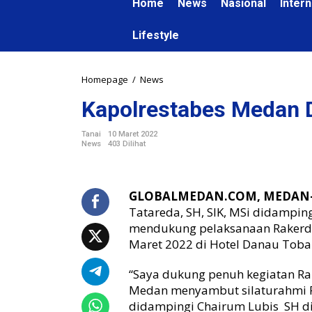
Home
News
Nasional
Intern
Lifestyle
Homepage
/
News
K
a
Kapolrestabes Medan 
p
o
l
Tanai
10 Maret 2022
News
403 Dilihat
r
e
s
t
GLOBALMEDAN.COM, MEDAN
a
Tatareda, SH, SIK, MSi didampin
b
mendukung pelaksanaan Rakerda
e
Maret 2022 di Hotel Danau Toba 
s
M
“Saya dukung penuh kegiatan Ra
e
Medan menyambut silaturahmi Pa
d
a
didampingi Chairum Lubis SH di 