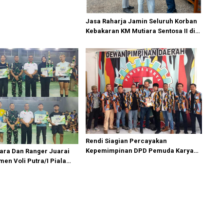
Jasa Raharja Jamin Seluruh Korban
Kebakaran KM Mutiara Sentosa II di
Perairan Sumenep
Rendi Siagian Percayakan
Kepemimpinan DPD Pemuda Karya
ara Dan Ranger Juarai
Nasional Kota Medan kepada Josef
en Voli Putra/I Piala
Sembiring
1/5 Cup 2026