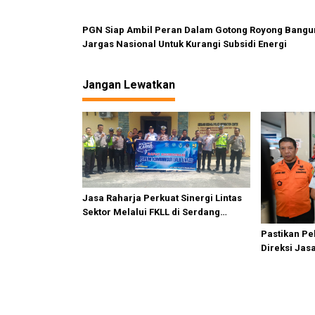
s
PGN Siap Ambil Peran Dalam Gotong Royong Bangu
Jargas Nasional Untuk Kurangi Subsidi Energi
Jangan Lewatkan
Jasa Raharja Perkuat Sinergi Lintas
Sektor Melalui FKLL di Serdang
Bedagai
Pastikan P
Direksi Jas
Kebakaran K