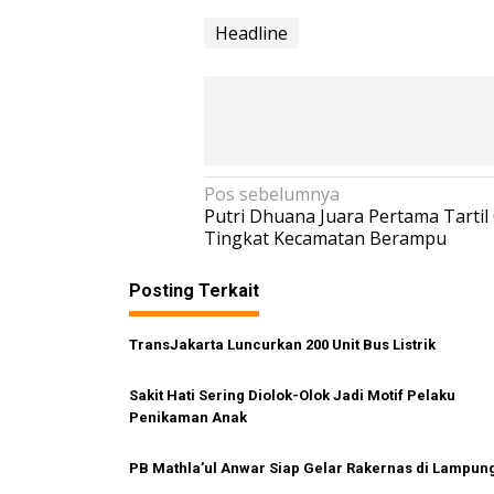
Headline
N
Pos sebelumnya
Putri Dhuana Juara Pertama Tartil
a
Tingkat Kecamatan Berampu
v
i
Posting Terkait
g
TransJakarta Luncurkan 200 Unit Bus Listrik
a
s
Sakit Hati Sering Diolok-Olok Jadi Motif Pelaku
i
Penikaman Anak
p
PB Mathla’ul Anwar Siap Gelar Rakernas di Lampun
o