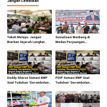
Jangan Lewatkan
Tokoh Melayu: Jangan
Sosialisasi Wasbang di
Biarkan Sejarah Langkat
Medan Perjuangan,
Putus di Generasi Muda
Zulkarnaen Janji
Perjuangkan Ruang Bermain
Anak
Deddy Sitorus Somasi KWP
PDIP Somasi KWP Soal
Soal Tuduhan ‘Gerombolan
Tuduhan ‘Gerombolan
Sirkus’, Buntut Rapat Komisi
Sirkus’, Buntut Rapat Komisi
II Dipimpin Sufmi Dasco
II Dipimpin Sufmi Dasco
Ahmad
Ahmad