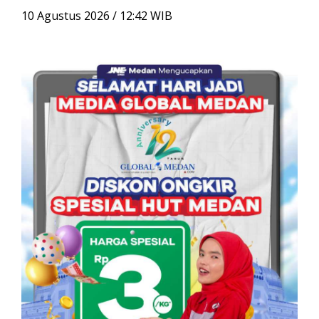
u
10 Agustus 2026 / 12:42 WIB
n
t
u
k
: