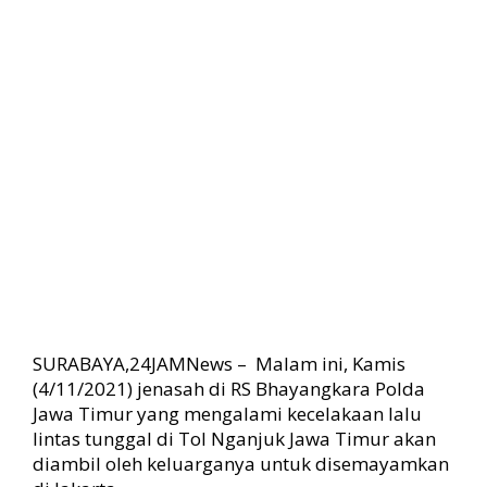
t
i
m
:
V
i
a
J
a
l
a
n
D
a
r
a
SURABAYA,24JAMNews – Malam ini, Kamis
t
,
(4/11/2021) jenasah di RS Bhayangkara Polda
M
Jawa Timur yang mengalami kecelakaan lalu
a
lintas tunggal di Tol Nganjuk Jawa Timur akan
l
diambil oleh keluarganya untuk disemayamkan
a