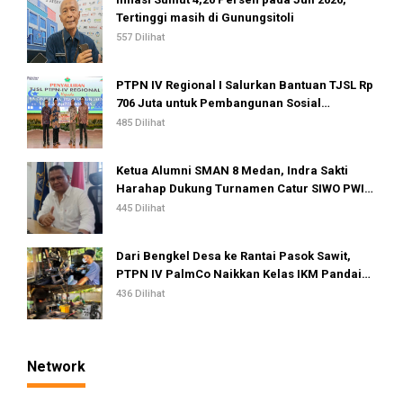
Tertinggi masih di Gunungsitoli
557 Dilihat
PTPN IV Regional I Salurkan Bantuan TJSL Rp
706 Juta untuk Pembangunan Sosial
Berkelanjutan
485 Dilihat
Ketua Alumni SMAN 8 Medan, Indra Sakti
Harahap Dukung Turnamen Catur SIWO PWI
Sumut 2026
445 Dilihat
Dari Bengkel Desa ke Rantai Pasok Sawit,
PTPN IV PalmCo Naikkan Kelas IKM Pandai
Besi
436 Dilihat
Network