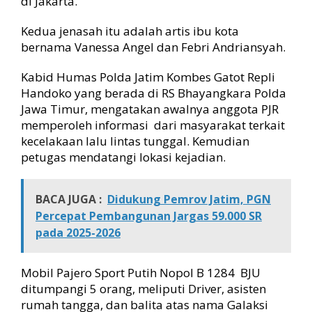
di Jakarta.
m
I
Kedua jenasah itu adalah artis ibu kota
n
i
bernama Vanessa Angel dan Febri Andriansyah.
J
e
Kabid Humas Polda Jatim Kombes Gatot Repli
n
Handoko yang berada di RS Bhayangkara Polda
a
Jawa Timur, mengatakan awalnya anggota PJR
s
memperoleh informasi dari masyarakat terkait
a
kecelakaan lalu lintas tunggal. Kemudian
h
petugas mendatangi lokasi kejadian.
V
a
n
BACA JUGA :
e
Didukung Pemrov Jatim, PGN
s
Percepat Pembangunan Jargas 59.000 SR
s
pada 2025-2026
a
A
n
Mobil Pajero Sport Putih Nopol B 1284 BJU
g
ditumpangi 5 orang, meliputi Driver, asisten
e
rumah tangga, dan balita atas nama Galaksi
l