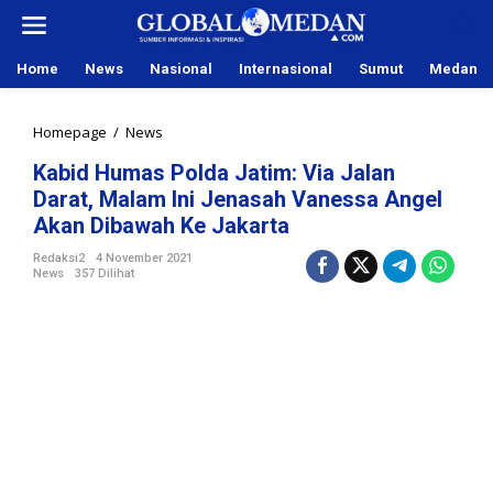
L
e
w
Home
News
Nasional
Internasional
Sumut
Medan
a
t
i
Homepage
/
News
K
k
a
e
Kabid Humas Polda Jatim: Via Jalan
b
k
Darat, Malam Ini Jenasah Vanessa Angel
i
o
d
Akan Dibawah Ke Jakarta
n
H
t
Redaksi2
4 November 2021
u
e
News
357 Dilihat
m
n
a
s
P
o
l
d
a
J
a