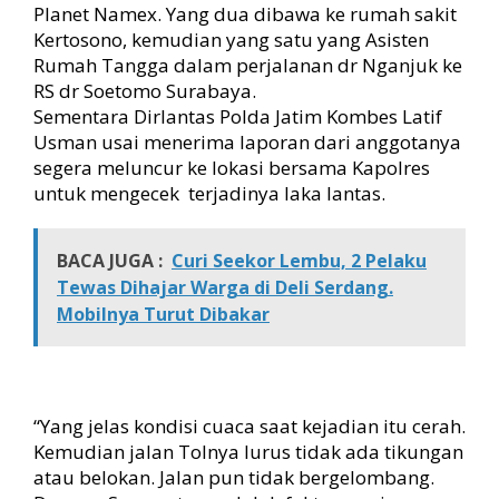
Planet Namex. Yang dua dibawa ke rumah sakit
A
Kertosono, kemudian yang satu yang Asisten
k
Rumah Tangga dalam perjalanan dr Nganjuk ke
a
n
RS dr Soetomo Surabaya.
D
Sementara Dirlantas Polda Jatim Kombes Latif
i
Usman usai menerima laporan dari anggotanya
b
segera meluncur ke lokasi bersama Kapolres
a
untuk mengecek terjadinya laka lantas.
w
a
h
BACA JUGA :
Curi Seekor Lembu, 2 Pelaku
K
Tewas Dihajar Warga di Deli Serdang.
e
J
Mobilnya Turut Dibakar
a
k
a
r
t
“Yang jelas kondisi cuaca saat kejadian itu cerah.
a
Kemudian jalan Tolnya lurus tidak ada tikungan
atau belokan. Jalan pun tidak bergelombang.