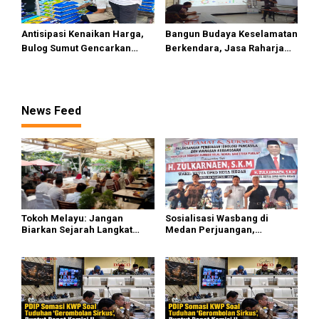
Antisipasi Kenaikan Harga,
Bangun Budaya Keselamatan
Bulog Sumut Gencarkan
Berkendara, Jasa Raharja
Distribusi Beras SPHP dan
Gelar Safety Campaign di PT
Premium
Pasifik Medan Industri
News Feed
Tokoh Melayu: Jangan
Sosialisasi Wasbang di
Biarkan Sejarah Langkat
Medan Perjuangan,
Putus di Generasi Muda
Zulkarnaen Janji
Perjuangkan Ruang Bermain
Anak