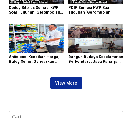
Deddy Sitorus Somasi KWP
PDIP Somasi KWP Soal
Soal Tuduhan ‘Gerombolan
Tuduhan ‘Gerombolan
Sirkus’, Buntut Rapat Komisi
Sirkus’, Buntut Rapat Komisi
II Dipimpin Sufmi Dasco
II Dipimpin Sufmi Dasco
Ahmad
Ahmad
Antisipasi Kenaikan Harga,
Bangun Budaya Keselamatan
Bulog Sumut Gencarkan
Berkendara, Jasa Raharja
Distribusi Beras SPHP dan
Gelar Safety Campaign di PT
Premium
Pasifik Medan Industri
View More
C
a
r
i