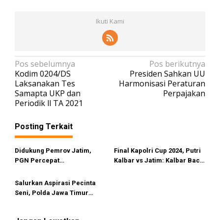
Ikuti Kami
N
Pos sebelumnya
Pos berikutnya
Kodim 0204/DS
Presiden Sahkan UU
a
Laksanakan Tes
Harmonisasi Peraturan
v
Samapta UKP dan
Perpajakan
Periodik ll TA 2021
i
g
Posting Terkait
a
s
Didukung Pemrov Jatim,
Final Kapolri Cup 2024, Putri
i
PGN Percepat
Kalbar vs Jatim: Kalbar Back
Pembangunan Jargas 59.000
to Back Juara
p
SR pada 2025-2026
Salurkan Aspirasi Pecinta
o
Seni, Polda Jawa Timur
s
Gelar Bhayangkara Mural
Festival 2021