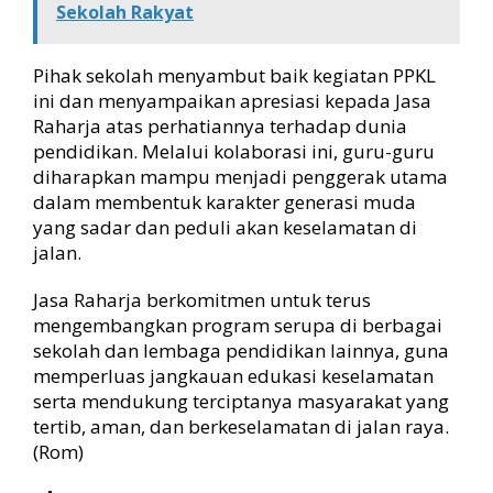
e
Sekolah Rakyat
l
a
Pihak sekolah menyambut baik kegiatan PPKL
d
a
ini dan menyampaikan apresiasi kepada Jasa
n
Raharja atas perhatiannya terhadap dunia
K
pendidikan. Melalui kolaborasi ini, guru-guru
e
diharapkan mampu menjadi penggerak utama
s
dalam membentuk karakter generasi muda
e
yang sadar dan peduli akan keselamatan di
l
jalan.
a
m
a
Jasa Raharja berkomitmen untuk terus
t
mengembangkan program serupa di berbagai
a
sekolah dan lembaga pendidikan lainnya, guna
n
memperluas jangkauan edukasi keselamatan
L
serta mendukung terciptanya masyarakat yang
a
tertib, aman, dan berkeselamatan di jalan raya.
l
(Rom)
u
L