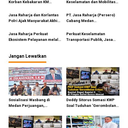
o
Sentosa II
Korban Kebakaran KM
Keselamatan dan Mobilitas
s
Mutiara Sentosa II di
Masyarakat, Jasa Raharja
Perairan Sumenep
Raih Penghargaan di Ajang
Jasa Raharja dan Korlantas
PT. Jasa Raharja (Persero)
Transportasi Indonesia
Polri Ajak Masyarakat Akhiri
Cabang Medan
Awards 2026
Lawan Arus, Wujudkan
melaksanakan FKLL
Budaya Keselamatan Berlalu
Meningkatkan Pelayanan
Jasa Raharja Perkuat
Perkuat Keselamatan
Lintas
dan Pencegahan Kecelakaan
Ekosistem Pelayanan melalui
Transportasi Publik, Jasa
Sinergi dengan Pemprov dan
Raharja dan Dishub Medan
Polda Jambi
Kembali Gelar Bimtek bagi
Jangan Lewatkan
Pengemudi BTS
Sosialisasi Wasbang di
Deddy Sitorus Somasi KWP
Medan Perjuangan,
Soal Tuduhan ‘Gerombolan
Zulkarnaen Janji
Sirkus’, Buntut Rapat Komisi
Perjuangkan Ruang Bermain
II Dipimpin Sufmi Dasco
Anak
Ahmad