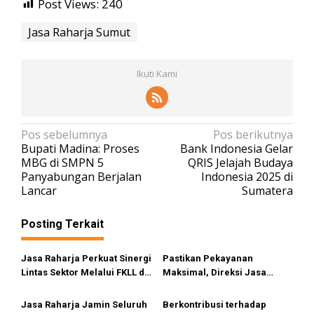
i
Post Views:
240
n
t
Jasa Raharja Sumut
a
s
Ikuti Kami
N
Pos sebelumnya
Pos berikutnya
Bupati Madina: Proses
Bank Indonesia Gelar
a
MBG di SMPN 5
QRIS Jelajah Budaya
v
Panyabungan Berjalan
Indonesia 2025 di
Lancar
Sumatera
i
g
Posting Terkait
a
s
Jasa Raharja Perkuat Sinergi
Pastikan Pekayanan
i
Lintas Sektor Melalui FKLL di
Maksimal, Direksi Jasa
Serdang Bedagai
Raharja Tinjau Korban
p
Kebakaran KM Mutiara
Jasa Raharja Jamin Seluruh
Berkontribusi terhadap