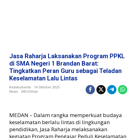
a
k
a
n
P
r
o
g
r
Jasa Raharja Laksanakan Program PPKL
a
di SMA Negeri 1 Brandan Barat:
m
Tingkatkan Peran Guru sebagai Teladan
P
Keselamatan Lalu Lintas
P
K
Redaksiberita
14 Oktober 2025
L
News
240 Dilihat
d
i
S
MEDAN – Dalam rangka memperkuat budaya
M
A
keselamatan berlalu lintas di lingkungan
N
pendidikan, Jasa Raharja melaksanakan
e
kegiatan Program Pengajar Peduli Keselamatan