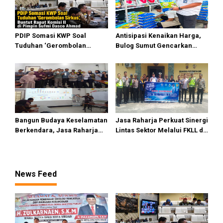
PDIP Somasi KWP Soal
Antisipasi Kenaikan Harga,
Tuduhan ‘Gerombolan
Bulog Sumut Gencarkan
Sirkus’, Buntut Rapat Komisi
Distribusi Beras SPHP dan
II Dipimpin Sufmi Dasco
Premium
Ahmad
Bangun Budaya Keselamatan
Jasa Raharja Perkuat Sinergi
Berkendara, Jasa Raharja
Lintas Sektor Melalui FKLL di
Gelar Safety Campaign di PT
Serdang Bedagai
Pasifik Medan Industri
News Feed