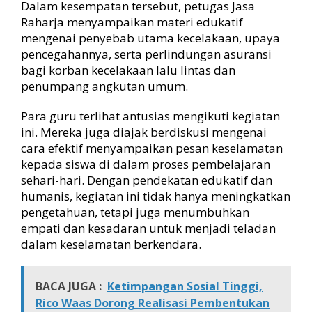
Dalam kesempatan tersebut, petugas Jasa
a
Raharja menyampaikan materi edukatif
t
mengenai penyebab utama kecelakaan, upaya
k
pencegahannya, serta perlindungan asuransi
a
n
bagi korban kecelakaan lalu lintas dan
P
penumpang angkutan umum.
e
r
Para guru terlihat antusias mengikuti kegiatan
a
ini. Mereka juga diajak berdiskusi mengenai
n
cara efektif menyampaikan pesan keselamatan
G
kepada siswa di dalam proses pembelajaran
u
sehari-hari. Dengan pendekatan edukatif dan
r
u
humanis, kegiatan ini tidak hanya meningkatkan
s
pengetahuan, tetapi juga menumbuhkan
e
empati dan kesadaran untuk menjadi teladan
b
dalam keselamatan berkendara.
a
g
a
BACA JUGA :
Ketimpangan Sosial Tinggi,
i
Rico Waas Dorong Realisasi Pembentukan
T