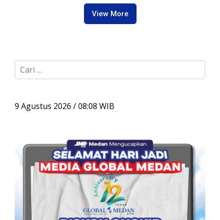
View More
C
a
r
i
u
9 Agustus 2026 / 08:08 WIB
n
t
u
k
: