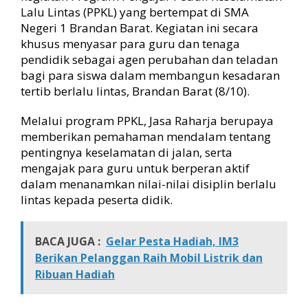
g
Lalu Lintas (PPKL) yang bertempat di SMA
e
Negeri 1 Brandan Barat. Kegiatan ini secara
r
khusus menyasar para guru dan tenaga
i
pendidik sebagai agen perubahan dan teladan
1
B
bagi para siswa dalam membangun kesadaran
r
tertib berlalu lintas, Brandan Barat (8/10).
a
n
Melalui program PPKL, Jasa Raharja berupaya
d
memberikan pemahaman mendalam tentang
a
pentingnya keselamatan di jalan, serta
n
mengajak para guru untuk berperan aktif
B
a
dalam menanamkan nilai-nilai disiplin berlalu
r
lintas kepada peserta didik.
a
t
:
BACA JUGA :
Gelar Pesta Hadiah, IM3
T
Berikan Pelanggan Raih Mobil Listrik dan
i
Ribuan Hadiah
n
g
k