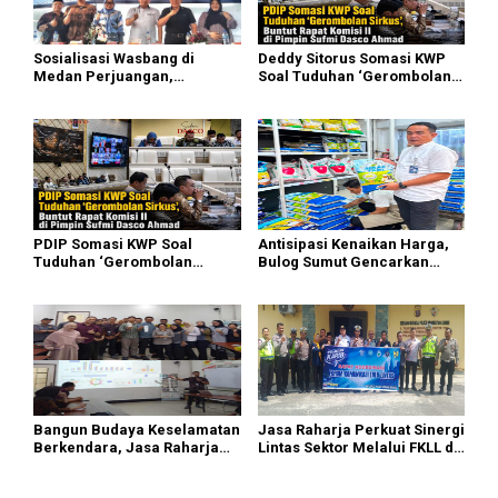
Sosialisasi Wasbang di
Deddy Sitorus Somasi KWP
Medan Perjuangan,
Soal Tuduhan ‘Gerombolan
Zulkarnaen Janji
Sirkus’, Buntut Rapat Komisi
Perjuangkan Ruang Bermain
II Dipimpin Sufmi Dasco
Anak
Ahmad
PDIP Somasi KWP Soal
Antisipasi Kenaikan Harga,
Tuduhan ‘Gerombolan
Bulog Sumut Gencarkan
Sirkus’, Buntut Rapat Komisi
Distribusi Beras SPHP dan
II Dipimpin Sufmi Dasco
Premium
Ahmad
Bangun Budaya Keselamatan
Jasa Raharja Perkuat Sinergi
Berkendara, Jasa Raharja
Lintas Sektor Melalui FKLL di
Gelar Safety Campaign di PT
Serdang Bedagai
Pasifik Medan Industri