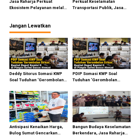
Jasa Raharja Perkuat
Perkuat Keselamatan
Lintas
dan Pencegahan Kecelakaan
Ekosistem Pelayanan melalui
Transportasi Publik, Jasa
Sinergi dengan Pemprov dan
Raharja dan Dishub Medan
Polda Jambi
Kembali Gelar Bimtek bagi
Jangan Lewatkan
Pengemudi BTS
Deddy Sitorus Somasi KWP
PDIP Somasi KWP Soal
Soal Tuduhan ‘Gerombolan
Tuduhan ‘Gerombolan
Sirkus’, Buntut Rapat Komisi
Sirkus’, Buntut Rapat Komisi
II Dipimpin Sufmi Dasco
II Dipimpin Sufmi Dasco
Ahmad
Ahmad
Antisipasi Kenaikan Harga,
Bangun Budaya Keselamatan
Bulog Sumut Gencarkan
Berkendara, Jasa Raharja
Distribusi Beras SPHP dan
Gelar Safety Campaign di PT