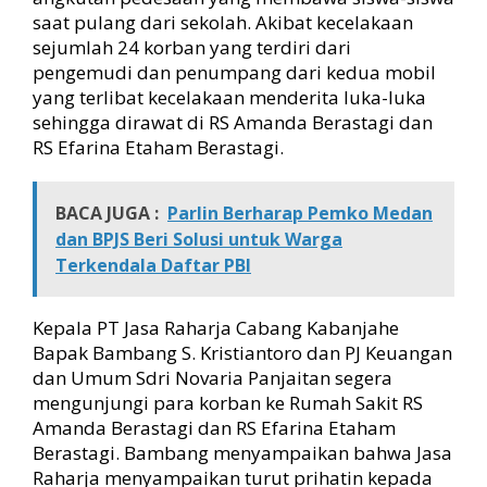
B
saat pulang dari sekolah. Akibat kecelakaan
e
sejumlah 24 korban yang terdiri dari
r
pengemudi dan penumpang dari kedua mobil
a
yang terlibat kecelakaan menderita luka-luka
s
sehingga dirawat di RS Amanda Berastagi dan
t
RS Efarina Etaham Berastagi.
a
g
i
BACA JUGA :
Parlin Berharap Pemko Medan
dan BPJS Beri Solusi untuk Warga
Terkendala Daftar PBI
Kepala PT Jasa Raharja Cabang Kabanjahe
Bapak Bambang S. Kristiantoro dan PJ Keuangan
dan Umum Sdri Novaria Panjaitan segera
mengunjungi para korban ke Rumah Sakit RS
Amanda Berastagi dan RS Efarina Etaham
Berastagi. Bambang menyampaikan bahwa Jasa
Raharja menyampaikan turut prihatin kepada