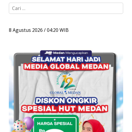
C
a
r
i
u
8 Agustus 2026 / 04:20 WIB
n
t
u
k
: