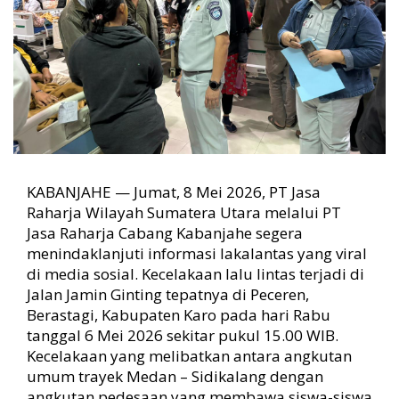
a
s
A
n
g
k
u
t
a
n
U
KABANJAHE — Jumat, 8 Mei 2026, PT Jasa
m
Raharja Wilayah Sumatera Utara melalui PT
u
Jasa Raharja Cabang Kabanjahe segera
m
menindaklanjuti informasi lakalantas yang viral
d
i
di media sosial. Kecelakaan lalu lintas terjadi di
P
Jalan Jamin Ginting tepatnya di Peceren,
e
Berastagi, Kabupaten Karo pada hari Rabu
c
tanggal 6 Mei 2026 sekitar pukul 15.00 WIB.
e
Kecelakaan yang melibatkan antara angkutan
r
umum trayek Medan – Sidikalang dengan
e
angkutan pedesaan yang membawa siswa-siswa
n