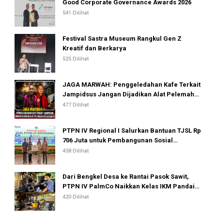
Good Corporate Governance Awards 2026
541 Dilihat
Festival Sastra Museum Rangkul Gen Z
Kreatif dan Berkarya
525 Dilihat
JAGA MARWAH: Penggeledahan Kafe Terkait
Jampidsus Jangan Dijadikan Alat Pelemahan
Kejaksaan RI
477 Dilihat
PTPN IV Regional I Salurkan Bantuan TJSL Rp
706 Juta untuk Pembangunan Sosial
Berkelanjutan
458 Dilihat
Dari Bengkel Desa ke Rantai Pasok Sawit,
PTPN IV PalmCo Naikkan Kelas IKM Pandai
Besi
420 Dilihat