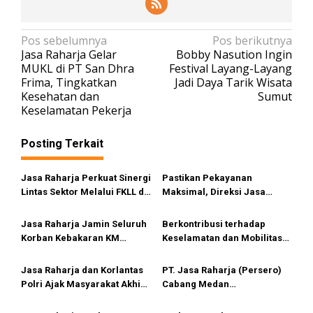
N
Pos sebelumnya
Pos berikutnya
Jasa Raharja Gelar
Bobby Nasution Ingin
a
MUKL di PT San Dhra
Festival Layang-Layang
v
Frima, Tingkatkan
Jadi Daya Tarik Wisata
Kesehatan dan
Sumut
i
Keselamatan Pekerja
g
a
Posting Terkait
s
i
Jasa Raharja Perkuat Sinergi
Pastikan Pekayanan
Lintas Sektor Melalui FKLL di
Maksimal, Direksi Jasa
p
Serdang Bedagai
Raharja Tinjau Korban
o
Kebakaran KM Mutiara
Jasa Raharja Jamin Seluruh
Berkontribusi terhadap
s
Sentosa II
Korban Kebakaran KM
Keselamatan dan Mobilitas
Mutiara Sentosa II di
Masyarakat, Jasa Raharja
Perairan Sumenep
Raih Penghargaan di Ajang
Jasa Raharja dan Korlantas
PT. Jasa Raharja (Persero)
Transportasi Indonesia
Polri Ajak Masyarakat Akhiri
Cabang Medan
Awards 2026
Lawan Arus, Wujudkan
melaksanakan FKLL
Budaya Keselamatan Berlalu
Meningkatkan Pelayanan