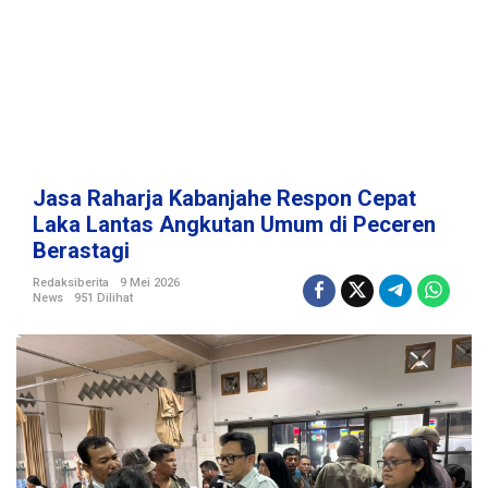
a
h
e
R
e
s
p
o
n
Jasa Raharja Kabanjahe Respon Cepat
C
Laka Lantas Angkutan Umum di Peceren
e
Berastagi
p
a
Redaksiberita
9 Mei 2026
t
News
951 Dilihat
L
a
k
a
L
a
n
t