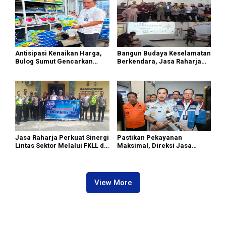
Ahmad
Ahmad
Antisipasi Kenaikan Harga,
Bangun Budaya Keselamatan
Bulog Sumut Gencarkan
Berkendara, Jasa Raharja
Distribusi Beras SPHP dan
Gelar Safety Campaign di PT
Premium
Pasifik Medan Industri
Jasa Raharja Perkuat Sinergi
Pastikan Pekayanan
Lintas Sektor Melalui FKLL di
Maksimal, Direksi Jasa
Serdang Bedagai
Raharja Tinjau Korban
Kebakaran KM Mutiara
Sentosa II
View More