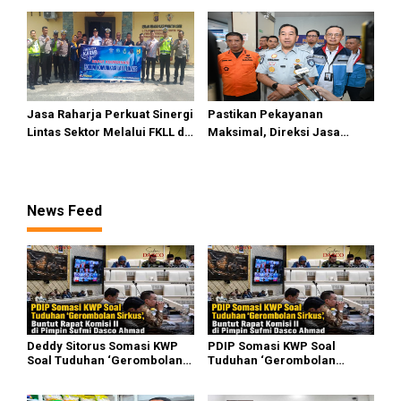
Premium
Pasifik Medan Industri
Jasa Raharja Perkuat Sinergi
Pastikan Pekayanan
Lintas Sektor Melalui FKLL di
Maksimal, Direksi Jasa
Serdang Bedagai
Raharja Tinjau Korban
Kebakaran KM Mutiara
Sentosa II
News Feed
Deddy Sitorus Somasi KWP
PDIP Somasi KWP Soal
Soal Tuduhan ‘Gerombolan
Tuduhan ‘Gerombolan
Sirkus’, Buntut Rapat Komisi
Sirkus’, Buntut Rapat Komisi
II Dipimpin Sufmi Dasco
II Dipimpin Sufmi Dasco