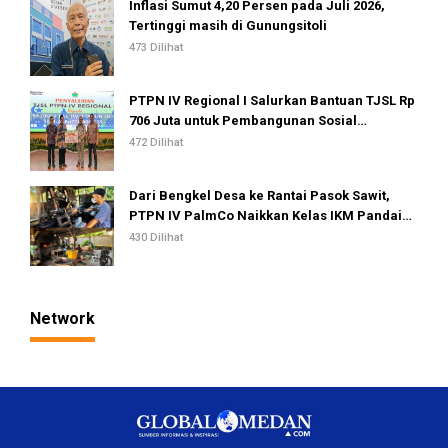
Inflasi Sumut 4,20 Persen pada Juli 2026,
Tertinggi masih di Gunungsitoli
473 Dilihat
PTPN IV Regional I Salurkan Bantuan TJSL Rp
706 Juta untuk Pembangunan Sosial
Berkelanjutan
472 Dilihat
Dari Bengkel Desa ke Rantai Pasok Sawit,
PTPN IV PalmCo Naikkan Kelas IKM Pandai
Besi
430 Dilihat
Network