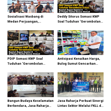
Sosialisasi Wasbang di
Deddy Sitorus Somasi KWP
Medan Perjuangan,
Soal Tuduhan ‘Gerombolan
Zulkarnaen Janji
Sirkus’, Buntut Rapat Komisi
Perjuangkan Ruang Bermain
II Dipimpin Sufmi Dasco
Anak
Ahmad
PDIP Somasi KWP Soal
Antisipasi Kenaikan Harga,
Tuduhan ‘Gerombolan
Bulog Sumut Gencarkan
Sirkus’, Buntut Rapat Komisi
Distribusi Beras SPHP dan
II Dipimpin Sufmi Dasco
Premium
Ahmad
Bangun Budaya Keselamatan
Jasa Raharja Perkuat Sinergi
Berkendara, Jasa Raharja
Lintas Sektor Melalui FKLL di
Gelar Safety Campaign di PT
Serdang Bedagai