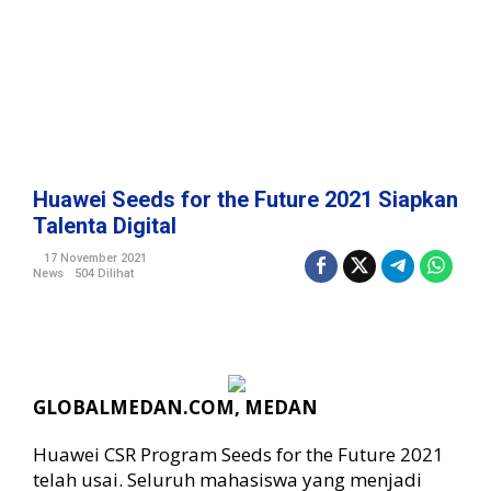
F
u
t
u
r
e
2
0
2
Huawei Seeds for the Future 2021 Siapkan
1
Talenta Digital
S
i
17 November 2021
News
504 Dilihat
a
p
k
a
n
T
GLOBALMEDAN.COM, MEDAN
a
l
Huawei CSR Program Seeds for the Future 2021
e
n
telah usai. Seluruh mahasiswa yang menjadi