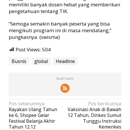
memiliki banyak dosen hebat yang memberikan
pengetahuan tentang TIK.
“Semoga semakin banyak peserta yang bisa
mengikuti program ini di masa mendatang,”
pungkasnya. (swisma)
Post Views:
504
Busnis
global
Headline
Ikuti Kami
N
Pos sebelumnya
Pos berikutnya
Rayakan Ulang Tahun
Vaksinasi Anak di Bawah
a
ke 6, Shopee Gelar
12 Tahun, Dinkes Sumut
v
Festival Belanja Akhir
Tunggu Instruksi
Tahun 12.12
Kemenkes
i