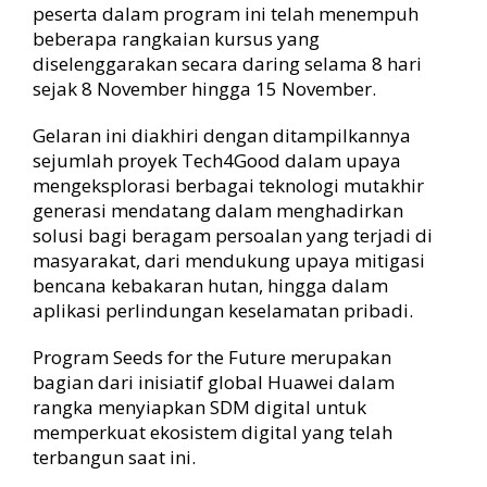
t
peserta dalam program ini telah menempuh
a
beberapa rangkaian kursus yang
D
diselenggarakan secara daring selama 8 hari
i
sejak 8 November hingga 15 November.
g
i
Gelaran ini diakhiri dengan ditampilkannya
t
a
sejumlah proyek Tech4Good dalam upaya
l
mengeksplorasi berbagai teknologi mutakhir
generasi mendatang dalam menghadirkan
solusi bagi beragam persoalan yang terjadi di
masyarakat, dari mendukung upaya mitigasi
bencana kebakaran hutan, hingga dalam
aplikasi perlindungan keselamatan pribadi.
Program Seeds for the Future merupakan
bagian dari inisiatif global Huawei dalam
rangka menyiapkan SDM digital untuk
memperkuat ekosistem digital yang telah
terbangun saat ini.