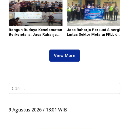
Ahmad
Bangun Budaya Keselamatan
Jasa Raharja Perkuat Sinergi
Berkendara, Jasa Raharja
Lintas Sektor Melalui FKLL di
Gelar Safety Campaign di PT
Serdang Bedagai
Pasifik Medan Industri
View More
C
a
r
i
u
9 Agustus 2026 / 13:01 WIB
n
t
u