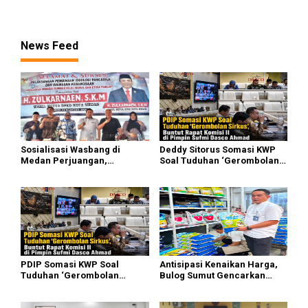
Pasifik Medan Industri
News Feed
Sosialisasi Wasbang di
Deddy Sitorus Somasi KWP
Medan Perjuangan,
Soal Tuduhan ‘Gerombolan
Zulkarnaen Janji
Sirkus’, Buntut Rapat Komisi
Perjuangkan Ruang Bermain
II Dipimpin Sufmi Dasco
Anak
Ahmad
PDIP Somasi KWP Soal
Antisipasi Kenaikan Harga,
Tuduhan ‘Gerombolan
Bulog Sumut Gencarkan
Sirkus’, Buntut Rapat Komisi
Distribusi Beras SPHP dan
II Dipimpin Sufmi Dasco
Premium