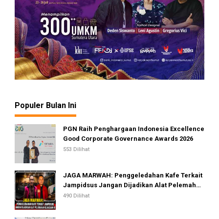
Populer Bulan Ini
PGN Raih Penghargaan Indonesia Excellence
Good Corporate Governance Awards 2026
553 Dilihat
JAGA MARWAH: Penggeledahan Kafe Terkait
Jampidsus Jangan Dijadikan Alat Pelemahan
Kejaksaan RI
490 Dilihat