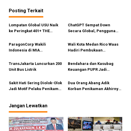
g
Posting Terkait
a
s
Lompatan Global USU Naik
ChatGPT Sempat Down
i
ke Peringkat 401+ THE
Secara Global, Pengguna
Impact Rankings 2026
dapat Pesan Error
p
ParagonCorp Wakili
Wali Kota Medan Rico Waas
o
Indonesia di MIA
Hadiri Pembukaan
s
International Accountants
Muskomwil 1 APEKSI di
Conference 2025
Bukittinggi
TransJakarta Luncurkan 200
Bendahara dan Kasubag
Unit Bus Listrik
Keuangan PUPR Jadi
Tersangka
Sakit Hati Sering Diolok-Olok
Dua Orang Abang Adik
Jadi Motif Pelaku Penikaman
Korban Penikaman Akhirnya
Anak
Meninggal
Jangan Lewatkan