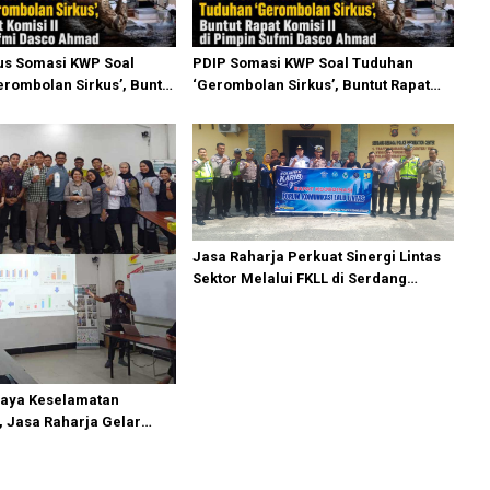
us Somasi KWP Soal
PDIP Somasi KWP Soal Tuduhan
rombolan Sirkus’, Buntut
‘Gerombolan Sirkus’, Buntut Rapat
i II Dipimpin Sufmi Dasco
Komisi II Dipimpin Sufmi Dasco
Ahmad
Jasa Raharja Perkuat Sinergi Lintas
Sektor Melalui FKLL di Serdang
Bedagai
aya Keselamatan
 Jasa Raharja Gelar
aign di PT Pasifik Medan