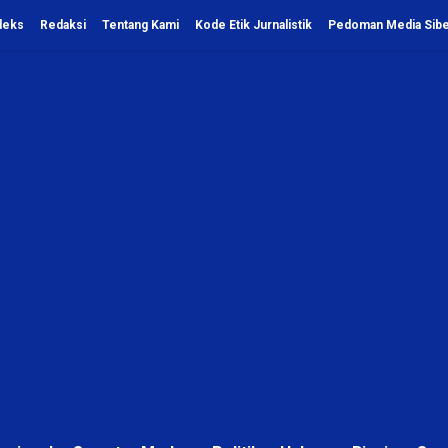
deks
Redaksi
Tentang Kami
Kode Etik Jurnalistik
Pedoman Media Sib