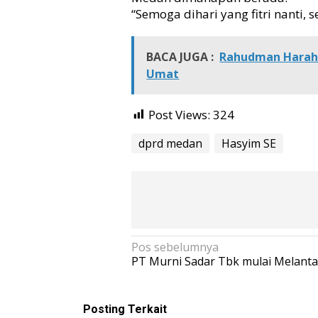
“Semoga dihari yang fitri nanti, 
i
s
BACA JUGA :
Rahudman Haraha
Umat
Post Views:
324
dprd medan
Hasyim SE
N
Pos sebelumnya
PT Murni Sadar Tbk mulai Melantai
a
v
i
Posting Terkait