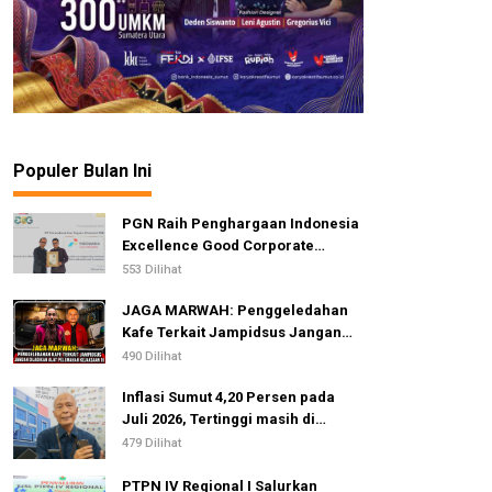
Populer Bulan Ini
PGN Raih Penghargaan Indonesia
Excellence Good Corporate
Governance Awards 2026
553 Dilihat
JAGA MARWAH: Penggeledahan
Kafe Terkait Jampidsus Jangan
Dijadikan Alat Pelemahan
490 Dilihat
Kejaksaan RI
Inflasi Sumut 4,20 Persen pada
Juli 2026, Tertinggi masih di
Gunungsitoli
479 Dilihat
PTPN IV Regional I Salurkan