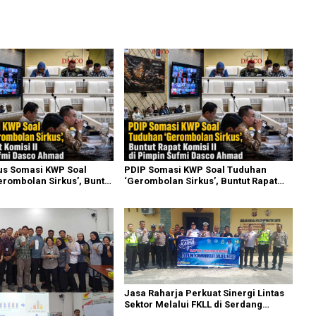
us Somasi KWP Soal
PDIP Somasi KWP Soal Tuduhan
rombolan Sirkus’, Buntut
‘Gerombolan Sirkus’, Buntut Rapat
i II Dipimpin Sufmi Dasco
Komisi II Dipimpin Sufmi Dasco
Ahmad
Jasa Raharja Perkuat Sinergi Lintas
Sektor Melalui FKLL di Serdang
Bedagai