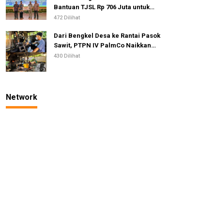
Bantuan TJSL Rp 706 Juta untuk
Pembangunan Sosial
472 Dilihat
Berkelanjutan
Dari Bengkel Desa ke Rantai Pasok
Sawit, PTPN IV PalmCo Naikkan
Kelas IKM Pandai Besi
430 Dilihat
Network