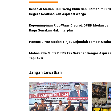
g
Reses di Medan Deli, Wong Chun Sen Ultimatum OPD
a
Segera Realisasikan Aspirasi Warga
s
i
Kepemimpinan Rico Waas Disorot, DPRD Medan Ja
p
Ragu Gunakan Hak Interplasi
o
Pansus DPRD Medan Tinjau Sejumlah Tempat Usaha
s
Mahasiswa Minta DPRD Tak Sekadar Dengar Aspiras
Tapi Aksi
Jangan Lewatkan