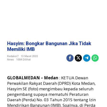
g
u
n
a
n
J
i
k
a
Hasyim: Bongkar Bangunan Jika Tidak
T
Memiliki IMB
i
d
Redaksi7
13 Maret 2022
News
1004 Dilihat
a
k
M
e
GLOBALMEDAN – Medan
: KETUA Dewan
m
Perwakilan Rakyat Daerah (DPRD) Kota Medan,
i
Hasyim SE (foto) mengimbau kepada seluruh
l
pengembang supaya mematuhi Peraturan
i
k
Daerah (Perda) No. 03 Tahun 2015 tentang Izin
i
Mendirikan Bangunan (IMB). Soalnya, di Perda