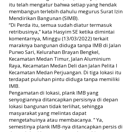
I
itu telah mengatur bahwa setiap yang hendak
M
membangun terlebih dahulu megurus Surat Izin
B
Mendirikan Bangunan (SIMB).
“Di Perda itu, semua sudah diatur termasuk
retribusinya,” kata Hasyim SE ketika dimintai
komentarnya, Minggu (13/03/2022) terkait
maraknya bangunan diduga tanpa IMB di Jalan
Purwo Sari, Kelurahan Brayan Bengkel,
Kecamatan Medan Timur, Jalan Aluminium
Raya, Kecamatan Medan Deli dan Jalan Pelita I
Kecamatan Medan Perjuangan. Di tiga lokasi itu
terdapat puluhan pintu diduga tanpa memiliki
IMB.
Pengamatan di lokasi, plank IMB yang
senyogiannya ditancapkan persisnya di depan
lokasi bangunan tidak terlihat, sehingga
masyarakat yang melintas dapat
mengetahuinya atau membacanya. ” Ya,
semestinya plank IMB-nya ditancapkan persis di