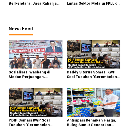
Berkendara, Jasa Raharja
Lintas Sektor Melalui FKLL di
Gelar Safety Campaign di PT
Serdang Bedagai
Pasifik Medan Industri
News Feed
Sosialisasi Wasbang di
Deddy Sitorus Somasi KWP
Medan Perjuangan,
Soal Tuduhan ‘Gerombolan
Zulkarnaen Janji
Sirkus’, Buntut Rapat Komisi
Perjuangkan Ruang Bermain
II Dipimpin Sufmi Dasco
Anak
Ahmad
PDIP Somasi KWP Soal
Antisipasi Kenaikan Harga,
Tuduhan ‘Gerombolan
Bulog Sumut Gencarkan