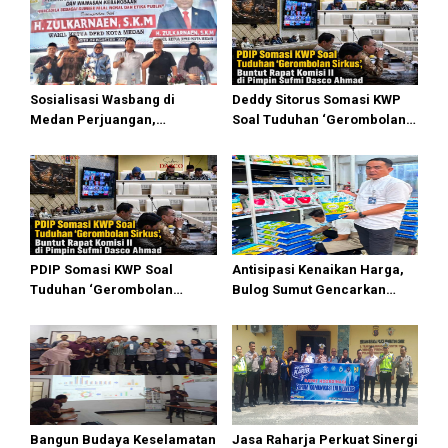
Sosialisasi Wasbang di
Deddy Sitorus Somasi KWP
Medan Perjuangan,
Soal Tuduhan ‘Gerombolan
Zulkarnaen Janji
Sirkus’, Buntut Rapat Komisi
Perjuangkan Ruang Bermain
II Dipimpin Sufmi Dasco
Anak
Ahmad
PDIP Somasi KWP Soal
Antisipasi Kenaikan Harga,
Tuduhan ‘Gerombolan
Bulog Sumut Gencarkan
Sirkus’, Buntut Rapat Komisi
Distribusi Beras SPHP dan
II Dipimpin Sufmi Dasco
Premium
Ahmad
Bangun Budaya Keselamatan
Jasa Raharja Perkuat Sinergi