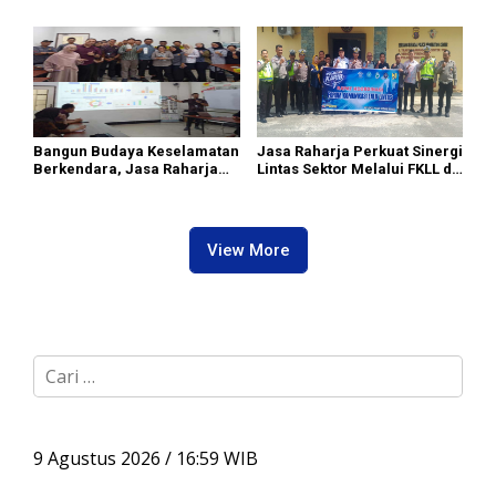
Sirkus’, Buntut Rapat Komisi
Distribusi Beras SPHP dan
II Dipimpin Sufmi Dasco
Premium
Ahmad
Bangun Budaya Keselamatan
Jasa Raharja Perkuat Sinergi
Berkendara, Jasa Raharja
Lintas Sektor Melalui FKLL di
Gelar Safety Campaign di PT
Serdang Bedagai
Pasifik Medan Industri
View More
C
a
r
i
u
9 Agustus 2026 / 16:59 WIB
n