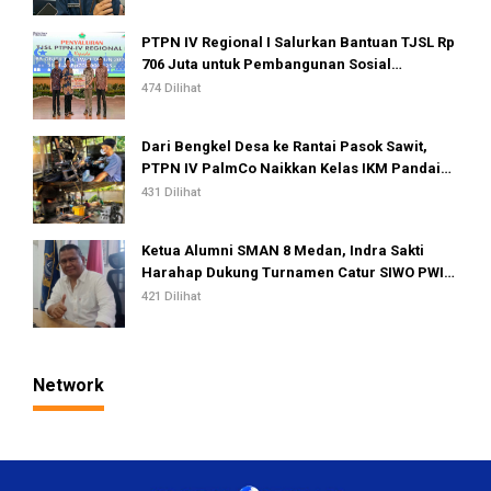
PTPN IV Regional I Salurkan Bantuan TJSL Rp
706 Juta untuk Pembangunan Sosial
Berkelanjutan
474 Dilihat
Dari Bengkel Desa ke Rantai Pasok Sawit,
PTPN IV PalmCo Naikkan Kelas IKM Pandai
Besi
431 Dilihat
Ketua Alumni SMAN 8 Medan, Indra Sakti
Harahap Dukung Turnamen Catur SIWO PWI
Sumut 2026
421 Dilihat
Network