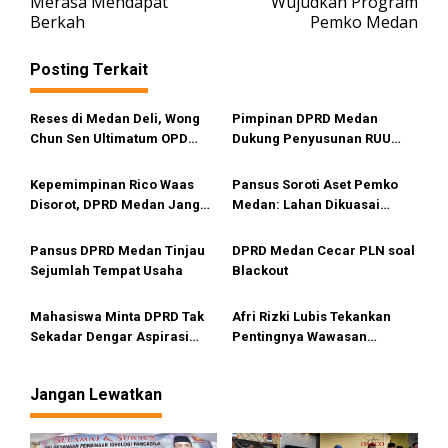
Merasa Mendapat
Wujudkan Program
i
Berkah
Pemko Medan
g
a
Posting Terkait
s
i
Reses di Medan Deli, Wong
Pimpinan DPRD Medan
Chun Sen Ultimatum OPD
Dukung Penyusunan RUU
p
Segera Realisasikan Aspirasi
Pidana LGBT
o
Warga
Kepemimpinan Rico Waas
Pansus Soroti Aset Pemko
s
Disorot, DPRD Medan Jangan
Medan: Lahan Dikuasai
Ragu Gunakan Hak Interplasi
Warga, Mobil Mangkrak
Pansus DPRD Medan Tinjau
DPRD Medan Cecar PLN soal
Sejumlah Tempat Usaha
Blackout
Mahasiswa Minta DPRD Tak
Afri Rizki Lubis Tekankan
Sekadar Dengar Aspirasi
Pentingnya Wawasan
Tapi Aksi
Kebangsaan dan Penguatan
Nilai Pancasila di Tengah Era
Jangan Lewatkan
Digital