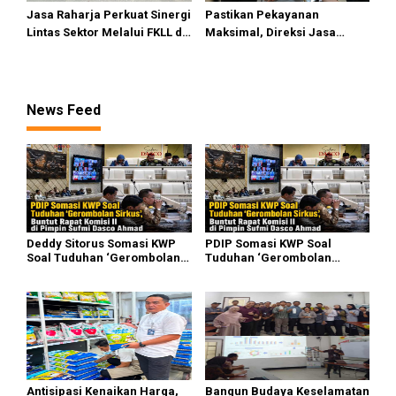
Jasa Raharja Perkuat Sinergi
Pastikan Pekayanan
Lintas Sektor Melalui FKLL di
Maksimal, Direksi Jasa
Serdang Bedagai
Raharja Tinjau Korban
Kebakaran KM Mutiara
Sentosa II
News Feed
Deddy Sitorus Somasi KWP
PDIP Somasi KWP Soal
Soal Tuduhan ‘Gerombolan
Tuduhan ‘Gerombolan
Sirkus’, Buntut Rapat Komisi
Sirkus’, Buntut Rapat Komisi
II Dipimpin Sufmi Dasco
II Dipimpin Sufmi Dasco
Ahmad
Ahmad
Antisipasi Kenaikan Harga,
Bangun Budaya Keselamatan