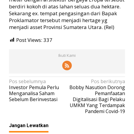
berdiri kokoh di atas lahan seluas dua hektare.
Sekarang ex. tempat pengasingan dari Bapak
Proklamator tersebut menjadi hertage yg
menjadi asset Provinsi Sumatera Utara. (Rel)
Post Views:
337
Ikuti Kami
N
Pos sebelumnya
Pos berikutnya
Investor Pemula Perlu
Bobby Nasution Dorong
a
Menganalisa Saham
Pemanfaatan
v
Sebelum Berinvestasi
Digitalisasi Bagi Pelaku
UMKM Yang Terdampak
i
Pandemi Covid-19
g
a
Jangan Lewatkan
s