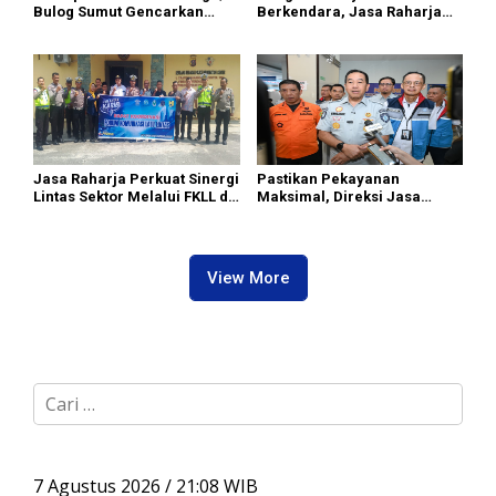
Bulog Sumut Gencarkan
Berkendara, Jasa Raharja
Distribusi Beras SPHP dan
Gelar Safety Campaign di PT
Premium
Pasifik Medan Industri
Jasa Raharja Perkuat Sinergi
Pastikan Pekayanan
Lintas Sektor Melalui FKLL di
Maksimal, Direksi Jasa
Serdang Bedagai
Raharja Tinjau Korban
Kebakaran KM Mutiara
Sentosa II
View More
C
a
r
i
u
7 Agustus 2026 / 21:08 WIB