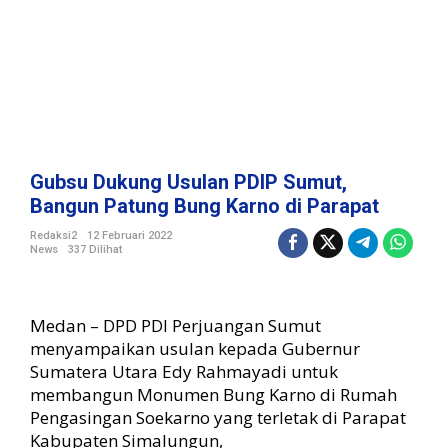
P
D
I
P
S
u
m
u
t
Gubsu Dukung Usulan PDIP Sumut,
,
Bangun Patung Bung Karno di Parapat
B
a
Redaksi2
12 Februari 2022
News
337 Dilihat
n
g
u
n
Medan – DPD PDI Perjuangan Sumut
P
menyampaikan usulan kepada Gubernur
a
Sumatera Utara Edy Rahmayadi untuk
t
membangun Monumen Bung Karno di Rumah
u
n
Pengasingan Soekarno yang terletak di Parapat
g
Kabupaten Simalungun,