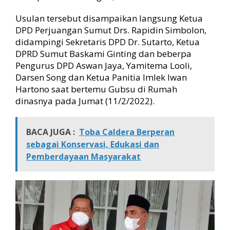
B
u
Usulan tersebut disampaikan langsung Ketua
n
DPD Perjuangan Sumut Drs. Rapidin Simbolon,
g
didampingi Sekretaris DPD Dr. Sutarto, Ketua
K
DPRD Sumut Baskami Ginting dan beberpa
a
r
Pengurus DPD Aswan Jaya, Yamitema Looli,
n
Darsen Song dan Ketua Panitia Imlek Iwan
o
Hartono saat bertemu Gubsu di Rumah
d
dinasnya pada Jumat (11/2/2022).
i
P
a
BACA JUGA :
Toba Caldera Berperan
r
sebagai Konservasi, Edukasi dan
a
Pemberdayaan Masyarakat
p
a
t