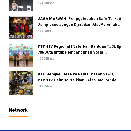
523 Dilihat
JAGA MARWAH: Penggeledahan Kafe Terkait
Jampidsus Jangan Dijadikan Alat Pelemahan
Kejaksaan RI
476 Dilihat
PTPN IV Regional I Salurkan Bantuan TJSL Rp
706 Juta untuk Pembangunan Sosial
Berkelanjutan
455 Dilihat
Dari Bengkel Desa ke Rantai Pasok Sawit,
PTPN IV PalmCo Naikkan Kelas IKM Pandai
Besi
417 Dilihat
Network