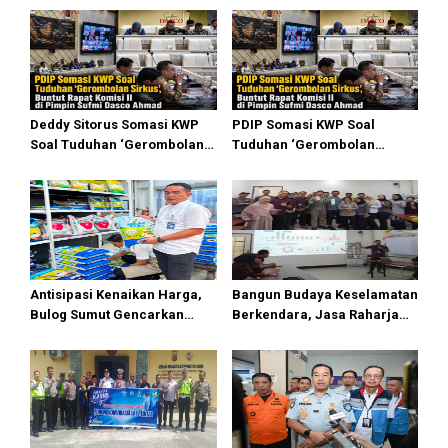
i
p
o
s
Deddy Sitorus Somasi KWP
PDIP Somasi KWP Soal
Soal Tuduhan ‘Gerombolan
Tuduhan ‘Gerombolan
Sirkus’, Buntut Rapat Komisi
Sirkus’, Buntut Rapat Komisi
II Dipimpin Sufmi Dasco
II Dipimpin Sufmi Dasco
Ahmad
Ahmad
Antisipasi Kenaikan Harga,
Bangun Budaya Keselamatan
Bulog Sumut Gencarkan
Berkendara, Jasa Raharja
Distribusi Beras SPHP dan
Gelar Safety Campaign di PT
Premium
Pasifik Medan Industri