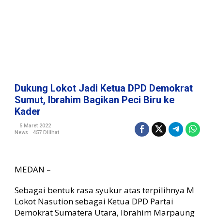
t
u
a
D
P
D
D
e
m
Dukung Lokot Jadi Ketua DPD Demokrat
o
Sumut, Ibrahim Bagikan Peci Biru ke
k
Kader
r
a
5 Maret 2022
t
News
457 Dilihat
S
u
m
MEDAN –
u
t
Sebagai bentuk rasa syukur atas terpilihnya M
,
I
Lokot Nasution sebagai Ketua DPD Partai
b
Demokrat Sumatera Utara, Ibrahim Marpaung