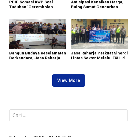
PDIP Somasi KWP Soal
Antisipasi Kenaikan Harga,
Tuduhan ‘Gerombolan
Bulog Sumut Gencarkan
Sirkus’, Buntut Rapat Komisi
Distribusi Beras SPHP dan
II Dipimpin Sufmi Dasco
Premium
Ahmad
Bangun Budaya Keselamatan
Jasa Raharja Perkuat Sinergi
Berkendara, Jasa Raharja
Lintas Sektor Melalui FKLL di
Gelar Safety Campaign di PT
Serdang Bedagai
Pasifik Medan Industri
View More
C
a
r
i