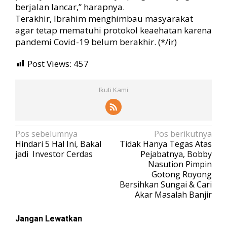
berjalan lancar,” harapnya.
Terakhir, Ibrahim menghimbau masyarakat
agar tetap mematuhi protokol keaehatan karena
pandemi Covid-19 belum berakhir. (*/ir)
Post Views:
457
Ikuti Kami
N
Pos sebelumnya
Pos berikutnya
Hindari 5 Hal Ini, Bakal
Tidak Hanya Tegas Atas
a
jadi Investor Cerdas
Pejabatnya, Bobby
v
Nasution Pimpin
Gotong Royong
i
Bersihkan Sungai & Cari
g
Akar Masalah Banjir
a
s
Jangan Lewatkan