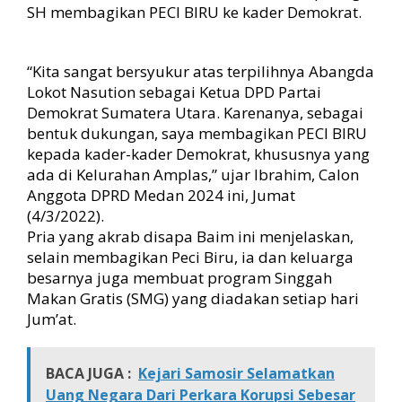
r
SH membagikan PECI BIRU ke kader Demokrat.
a
h
i
“Kita sangat bersyukur atas terpilihnya Abangda
m
Lokot Nasution sebagai Ketua DPD Partai
B
Demokrat Sumatera Utara. Karenanya, sebagai
a
g
bentuk dukungan, saya membagikan PECI BIRU
i
kepada kader-kader Demokrat, khususnya yang
k
ada di Kelurahan Amplas,” ujar Ibrahim, Calon
a
Anggota DPRD Medan 2024 ini, Jumat
n
(4/3/2022).
P
Pria yang akrab disapa Baim ini menjelaskan,
e
selain membagikan Peci Biru, ia dan keluarga
c
i
besarnya juga membuat program Singgah
B
Makan Gratis (SMG) yang diadakan setiap hari
i
Jum’at.
r
u
k
BACA JUGA :
Kejari Samosir Selamatkan
e
Uang Negara Dari Perkara Korupsi Sebesar
K