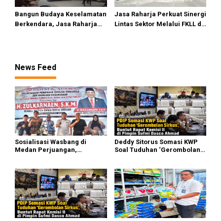
Bangun Budaya Keselamatan
Jasa Raharja Perkuat Sinergi
Berkendara, Jasa Raharja
Lintas Sektor Melalui FKLL di
Gelar Safety Campaign di PT
Serdang Bedagai
Pasifik Medan Industri
News Feed
Sosialisasi Wasbang di
Deddy Sitorus Somasi KWP
Medan Perjuangan,
Soal Tuduhan ‘Gerombolan
Zulkarnaen Janji
Sirkus’, Buntut Rapat Komisi
Perjuangkan Ruang Bermain
II Dipimpin Sufmi Dasco
Anak
Ahmad