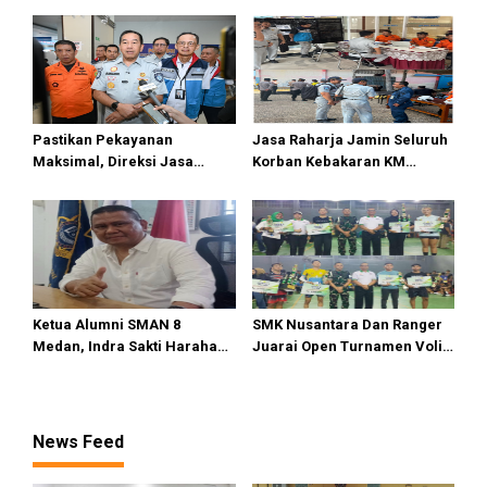
Pasifik Medan Industri
Pastikan Pekayanan
Jasa Raharja Jamin Seluruh
Maksimal, Direksi Jasa
Korban Kebakaran KM
Raharja Tinjau Korban
Mutiara Sentosa II di
Kebakaran KM Mutiara
Perairan Sumenep
Sentosa II
Ketua Alumni SMAN 8
SMK Nusantara Dan Ranger
Medan, Indra Sakti Harahap
Juarai Open Turnamen Voli
Dukung Turnamen Catur
Putra/I Piala Dendenpom 1/5
SIWO PWI Sumut 2026
Cup 2026
News Feed