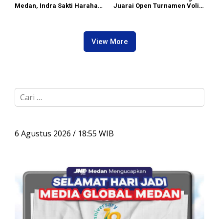
Medan, Indra Sakti Harahap
Juarai Open Turnamen Voli
Dukung Turnamen Catur
Putra/I Piala Dendenpom 1/5
SIWO PWI Sumut 2026
Cup 2026
View More
C
a
r
i
u
6 Agustus 2026 / 18:55 WIB
n
t
u
k
: