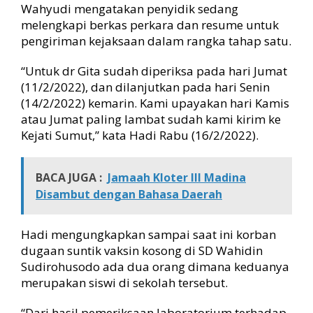
K
Wahyudi mengatakan penyidik sedang
e
melengkapi berkas perkara dan resume untuk
j
pengiriman kejaksaan dalam rangka tahap satu.
a
t
“Untuk dr Gita sudah diperiksa pada hari Jumat
i
(11/2/2022), dan dilanjutkan pada hari Senin
s
u
(14/2/2022) kemarin. Kami upayakan hari Kamis
atau Jumat paling lambat sudah kami kirim ke
Kejati Sumut,” kata Hadi Rabu (16/2/2022).
BACA JUGA :
Jamaah Kloter III Madina
Disambut dengan Bahasa Daerah
Hadi mengungkapkan sampai saat ini korban
dugaan suntik vaksin kosong di SD Wahidin
Sudirohusodo ada dua orang dimana keduanya
merupakan siswi di sekolah tersebut.
“Dari hasil pemeriksaan laboratorium terhadap