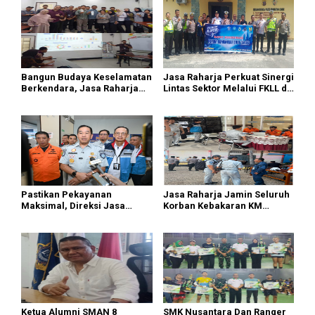
Bangun Budaya Keselamatan
Jasa Raharja Perkuat Sinergi
Berkendara, Jasa Raharja
Lintas Sektor Melalui FKLL di
Gelar Safety Campaign di PT
Serdang Bedagai
Pasifik Medan Industri
Pastikan Pekayanan
Jasa Raharja Jamin Seluruh
Maksimal, Direksi Jasa
Korban Kebakaran KM
Raharja Tinjau Korban
Mutiara Sentosa II di
Kebakaran KM Mutiara
Perairan Sumenep
Sentosa II
Ketua Alumni SMAN 8
SMK Nusantara Dan Ranger