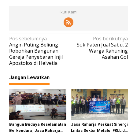
Ikuti Kami
N
Pos sebelumnya
Pos berikutnya
Angin Puting Beliung
Sok Paten Jual Sabu, 2
a
Robohkan Bangunan
Warga Rahuning
v
Gereja Penyebaran Injil
Asahan Gol
Apostolos di Helvetia
i
g
Jangan Lewatkan
a
s
i
p
o
s
Bangun Budaya Keselamatan
Jasa Raharja Perkuat Sinergi
Berkendara, Jasa Raharja
Lintas Sektor Melalui FKLL di
Gelar Safety Campaign di PT
Serdang Bedagai