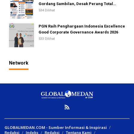
Gordang Sambilan, Desak Perang Total
Melawan Mafia PETI
534 Dilihat
PGN Raih Penghargaan Indonesia Excellence
Good Corporate Governance Awards 2026
533 Dilihat
Network
GLOBALMEDAN.COM - Sumber Informasi & Inspirasi
Redaksi
Indeks
Redaksi
Tentang Kami