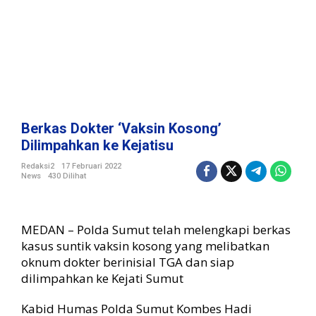
i
n
K
o
s
o
n
g
'
Berkas Dokter ‘Vaksin Kosong’
D
Dilimpahkan ke Kejatisu
i
l
Redaksi2
17 Februari 2022
News
430 Dilihat
i
m
p
a
MEDAN – Polda Sumut telah melengkapi berkas
h
kasus suntik vaksin kosong yang melibatkan
k
oknum dokter berinisial TGA dan siap
a
dilimpahkan ke Kejati Sumut
n
k
e
Kabid Humas Polda Sumut Kombes Hadi