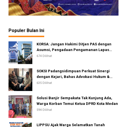
Populer Bulan Ini
KORSA: Jangan Hakimi Ditjen PAS dengan
Asumsi, Pengadaan Pengamanan Lapas
Dinilai Telah Sesuai Standar dan Regulasi
674 Dilihat
SOKSI Padangsidimpuan Perkuat Sinergi
dengan Kejari, Bahas Advokasi Hukum &
Perlindungan Hak Masyarakat
635 Dilihat
Solusi Banjir Sempakata Tak Kunjung Ada,
Warga Korban Temui Ketua DPRD Kota Medan
594 Dilihat
LIPPSU Ajak Warga Selamatkan Tanah