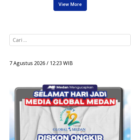
View More
C
a
r
i
u
7 Agustus 2026 / 12:23 WIB
n
t
u
k
: