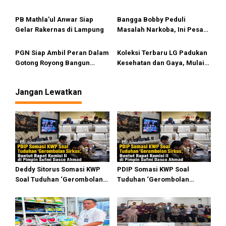
s
Anak
Meninggal
PB Mathla’ul Anwar Siap
Bangga Bobby Peduli
Gelar Rakernas di Lampung
Masalah Narkoba, Ini Pesan
Bang Fauzi
PGN Siap Ambil Peran Dalam
Koleksi Terbaru LG Padukan
Gotong Royong Bangun
Kesehatan dan Gaya, Mulai
Jargas Nasional Untuk
Tersedia di Sumut
Kurangi Subsidi Energi
Jangan Lewatkan
Deddy Sitorus Somasi KWP
PDIP Somasi KWP Soal
Soal Tuduhan ‘Gerombolan
Tuduhan ‘Gerombolan
Sirkus’, Buntut Rapat Komisi
Sirkus’, Buntut Rapat Komisi
II Dipimpin Sufmi Dasco
II Dipimpin Sufmi Dasco
Ahmad
Ahmad