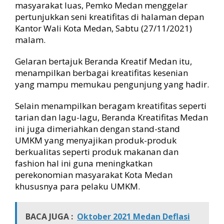
a
masyarakat luas, Pemko Medan menggelar
l
pertunjukkan seni kreatifitas di halaman depan
i
Kantor Wali Kota Medan, Sabtu (27/11/2021)
k
malam.
o
t
Gelaran bertajuk Beranda Kreatif Medan itu,
a
menampilkan berbagai kreatifitas kesenian
P
i
yang mampu memukau pengunjung yang hadir.
k
a
Selain menampilkan beragam kreatifitas seperti
t
tarian dan lagu-lagu, Beranda Kreatifitas Medan
P
ini juga dimeriahkan dengan stand-stand
e
UMKM yang menyajikan produk-produk
n
berkualitas seperti produk makanan dan
g
fashion hal ini guna meningkatkan
u
n
perekonomian masyarakat Kota Medan
j
khususnya para pelaku UMKM.
u
n
g
BACA JUGA :
Oktober 2021 Medan Deflasi
d