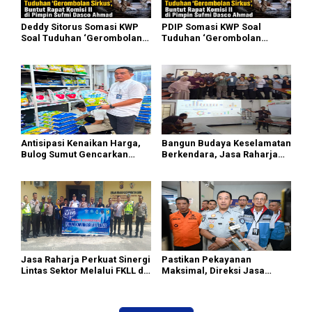
Deddy Sitorus Somasi KWP
PDIP Somasi KWP Soal
Soal Tuduhan ‘Gerombolan
Tuduhan ‘Gerombolan
Sirkus’, Buntut Rapat Komisi
Sirkus’, Buntut Rapat Komisi
II Dipimpin Sufmi Dasco
II Dipimpin Sufmi Dasco
Ahmad
Ahmad
Antisipasi Kenaikan Harga,
Bangun Budaya Keselamatan
Bulog Sumut Gencarkan
Berkendara, Jasa Raharja
Distribusi Beras SPHP dan
Gelar Safety Campaign di PT
Premium
Pasifik Medan Industri
Jasa Raharja Perkuat Sinergi
Pastikan Pekayanan
Lintas Sektor Melalui FKLL di
Maksimal, Direksi Jasa
Serdang Bedagai
Raharja Tinjau Korban
Kebakaran KM Mutiara
Sentosa II