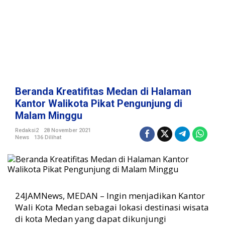
s
M
e
d
a
n
d
i
H
Beranda Kreatifitas Medan di Halaman
a
Kantor Walikota Pikat Pengunjung di
l
Malam Minggu
a
m
Redaksi2
28 November 2021
a
News
136 Dilihat
n
K
a
n
t
24JAMNews, MEDAN – Ingin menjadikan Kantor
o
Wali Kota Medan sebagai lokasi destinasi wisata
r
W
di kota Medan yang dapat dikunjungi