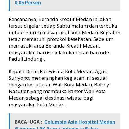
0,05 Persen
i
M
a
Rencananya, Beranda Kreatif Medan ini akan
l
tersus digelar setiap Sabtu malam dan terbuka
a
untuk seluruh masyarakat kota Medan. Kegiatan
m
tetap mematuhi protokol kesehatan. Sebelum
M
memasuki area Beranda Kreatif Medan,
i
n
masyarakat harus melakukan scan barcode
g
PeduliLindungi.
g
u
Kepala Dinas Pariwisata Kota Medan, Agus
Suriyono, menerangkan kegiatan ini sesuai
dengan keputusan Wali Kota Medan, Bobby
Nasution yang membuka kantor Wali Kota
Medan sebagai destinasi wisata bagi
masyarakat kota Medan.
BACA JUGA :
Columbia Asia Hospital Medan
Gandeng LPK Prima Indonesia Bahas