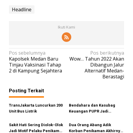
Headline
Ikuti Kami
N
Pos sebelumnya
Pos berikutnya
Kapolsek Medan Baru
Wow… Tahun 2022 Akan
a
Tinjau Vaksinasi Tahap
Dibangun Jalur
v
2 di Kampung Sejahtera
Alternatif Medan-
Berastagi
i
g
Posting Terkait
a
s
TransJakarta Luncurkan 200
Bendahara dan Kasubag
i
Unit Bus Listrik
Keuangan PUPR Jadi
Tersangka
p
Sakit Hati Sering Diolok-Olok
Dua Orang Abang Adik
o
Jadi Motif Pelaku Penikaman
Korban Penikaman Akhirnya