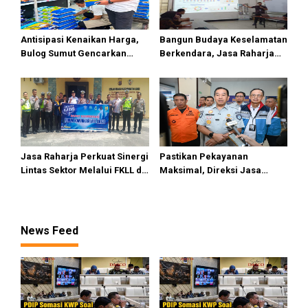
Antisipasi Kenaikan Harga,
Bangun Budaya Keselamatan
Bulog Sumut Gencarkan
Berkendara, Jasa Raharja
Distribusi Beras SPHP dan
Gelar Safety Campaign di PT
Premium
Pasifik Medan Industri
Jasa Raharja Perkuat Sinergi
Pastikan Pekayanan
Lintas Sektor Melalui FKLL di
Maksimal, Direksi Jasa
Serdang Bedagai
Raharja Tinjau Korban
Kebakaran KM Mutiara
Sentosa II
News Feed