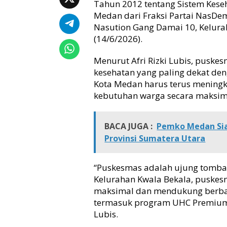
Tahun 2012 tentang Sistem Kese
s
Medan dari Fraksi Partai NasDem, 
K
Nasution Gang Damai 10, Kelura
r
(14/6/2026).
i
t
Menurut Afri Rizki Lubis, pusk
i
k
kesehatan yang paling dekat den
K
Kota Medan harus terus mening
e
kebutuhan warga secara maksim
t
i
d
BACA JUGA :
Pemko Medan Sia
a
Provinsi Sumatera Utara
k
h
a
“Puskesmas adalah ujung tomba
d
Kelurahan Kwala Bekala, pusk
i
maksimal dan mendukung berba
r
termasuk program UHC Premium y
a
n
Lubis.
D