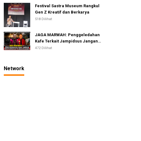
Festival Sastra Museum Rangkul
Gen Z Kreatif dan Berkarya
518 Dilihat
JAGA MARWAH: Penggeledahan
Kafe Terkait Jampidsus Jangan
Dijadikan Alat Pelemahan
472 Dilihat
Kejaksaan RI
Network