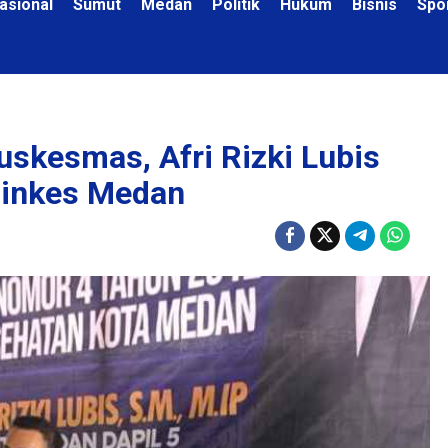
asional
Sumut
Medan
Politik
Hukum
Bisnis
Spo
uskesmas, Afri Rizki Lubis
 Dinkes Medan