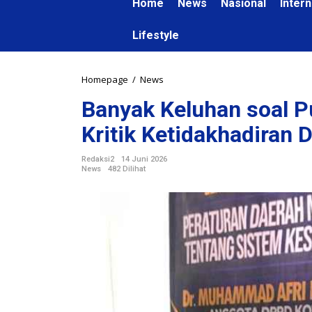
Home
News
Nasional
Intern
Lifestyle
Homepage
/
News
B
a
Banyak Keluhan soal P
n
y
Kritik Ketidakhadiran
a
k
Redaksi2
14 Juni 2026
K
News
482 Dilihat
e
l
u
h
a
n
s
o
a
l