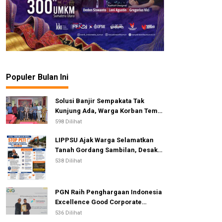
Populer Bulan Ini
Solusi Banjir Sempakata Tak
Kunjung Ada, Warga Korban Temui
Ketua DPRD Kota Medan
598 Dilihat
LIPPSU Ajak Warga Selamatkan
Tanah Gordang Sambilan, Desak
Perang Total Melawan Mafia PETI
538 Dilihat
PGN Raih Penghargaan Indonesia
Excellence Good Corporate
Governance Awards 2026
536 Dilihat