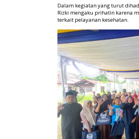
i
Dalam kegiatan yang turut dihad
n
Rizki mengaku prihatin karena
k
terkait pelayanan kesehatan.
e
s
M
e
d
a
n