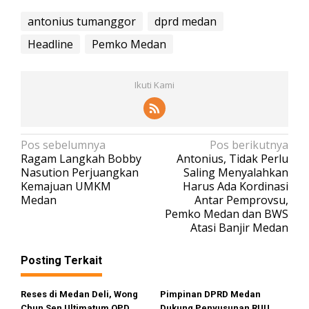
antonius tumanggor
dprd medan
Headline
Pemko Medan
Ikuti Kami
N
Pos sebelumnya
Pos berikutnya
Ragam Langkah Bobby
Antonius, Tidak Perlu
a
Nasution Perjuangkan
Saling Menyalahkan
v
Kemajuan UMKM
Harus Ada Kordinasi
Medan
Antar Pemprovsu,
i
Pemko Medan dan BWS
g
Atasi Banjir Medan
a
s
Posting Terkait
i
Reses di Medan Deli, Wong
Pimpinan DPRD Medan
p
Chun Sen Ultimatum OPD
Dukung Penyusunan RUU