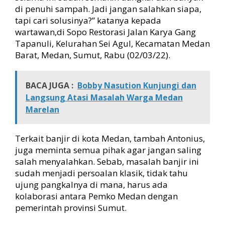
l
di penuhi sampah. Jadi jangan salahkan siapa,
a
tapi cari solusinya?” katanya kepada
h
wartawan,di Sopo Restorasi Jalan Karya Gang
k
Tapanuli, Kelurahan Sei Agul, Kecamatan Medan
a
n
Barat, Medan, Sumut, Rabu (02/03/22).
S
i
a
BACA JUGA :
Bobby Nasution Kunjungi dan
p
Langsung Atasi Masalah Warga Medan
a
Marelan
,
C
a
Terkait banjir di kota Medan, tambah Antonius,
r
juga meminta semua pihak agar jangan saling
i
salah menyalahkan. Sebab, masalah banjir ini
S
sudah menjadi persoalan klasik, tidak tahu
o
l
ujung pangkalnya di mana, harus ada
u
kolaborasi antara Pemko Medan dengan
s
pemerintah provinsi Sumut.
i
n