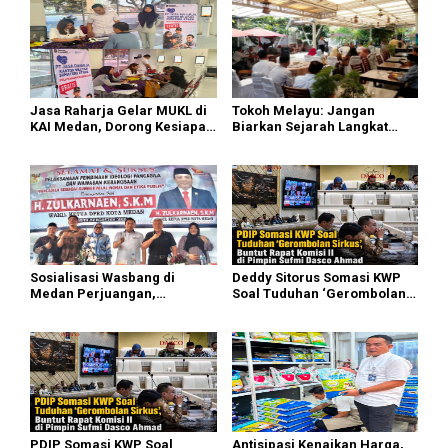
Jasa Raharja Gelar MUKL di
Tokoh Melayu: Jangan
KAI Medan, Dorong Kesiapan
Biarkan Sejarah Langkat
dan Keselamatan Petugas
Putus di Generasi Muda
Transportasi
Sosialisasi Wasbang di
Deddy Sitorus Somasi KWP
Medan Perjuangan,
Soal Tuduhan ‘Gerombolan
Zulkarnaen Janji
Sirkus’, Buntut Rapat Komisi
Perjuangkan Ruang Bermain
II Dipimpin Sufmi Dasco
Anak
Ahmad
PDIP Somasi KWP Soal
Antisipasi Kenaikan Harga,