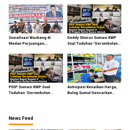
Transportasi
Sosialisasi Wasbang di
Deddy Sitorus Somasi KWP
Medan Perjuangan,
Soal Tuduhan ‘Gerombolan
Zulkarnaen Janji
Sirkus’, Buntut Rapat Komisi
Perjuangkan Ruang Bermain
II Dipimpin Sufmi Dasco
Anak
Ahmad
PDIP Somasi KWP Soal
Antisipasi Kenaikan Harga,
Tuduhan ‘Gerombolan
Bulog Sumut Gencarkan
Sirkus’, Buntut Rapat Komisi
Distribusi Beras SPHP dan
II Dipimpin Sufmi Dasco
Premium
Ahmad
News Feed