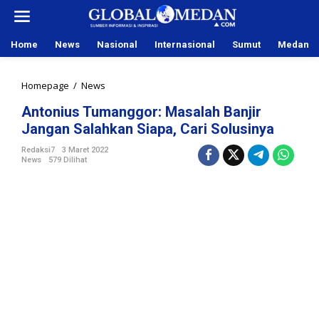
L
e
w
Home
News
Nasional
Internasional
Sumut
Medan
a
t
i
Homepage
/
News
A
k
n
e
Antonius Tumanggor: Masalah Banjir
t
k
Jangan Salahkan Siapa, Cari Solusinya
o
o
n
n
Redaksi7
3 Maret 2022
i
News
579 Dilihat
t
u
e
s
n
T
u
m
a
n
g
g
o
r