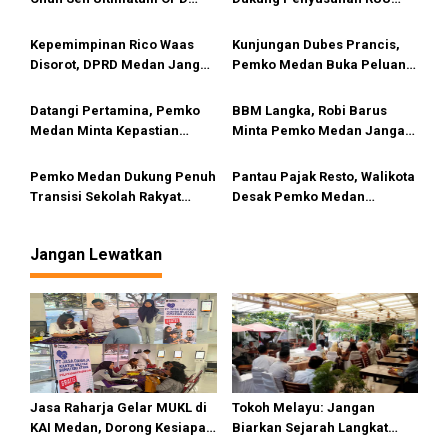
o
Segera Realisasikan Aspirasi
Pidana LGBT
s
Warga
Kepemimpinan Rico Waas
Kunjungan Dubes Prancis,
Disorot, DPRD Medan Jangan
Pemko Medan Buka Peluang
Ragu Gunakan Hak Interplasi
Kerja Sama Pendidikan
Hingga Industri Kreatif
Datangi Pertamina, Pemko
BBM Langka, Robi Barus
Medan Minta Kepastian
Minta Pemko Medan Jangan
Penyebab Antrean Panjang
Diam
BBM di SPBU
Pemko Medan Dukung Penuh
Pantau Pajak Resto, Walikota
Transisi Sekolah Rakyat
Desak Pemko Medan
Permanen
Terapkan QRESTO
Jangan Lewatkan
Jasa Raharja Gelar MUKL di
Tokoh Melayu: Jangan
KAI Medan, Dorong Kesiapan
Biarkan Sejarah Langkat
dan Keselamatan Petugas
Putus di Generasi Muda