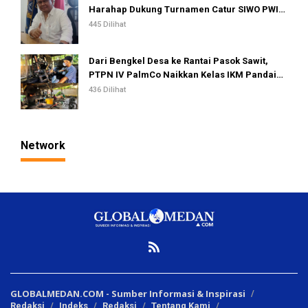
Harahap Dukung Turnamen Catur SIWO PWI
Sumut 2026
445 Dilihat
Dari Bengkel Desa ke Rantai Pasok Sawit,
PTPN IV PalmCo Naikkan Kelas IKM Pandai
Besi
436 Dilihat
Network
GLOBALMEDAN.COM - Sumber Informasi & Inspirasi
Redaksi
Indeks
Redaksi
Tentang Kami