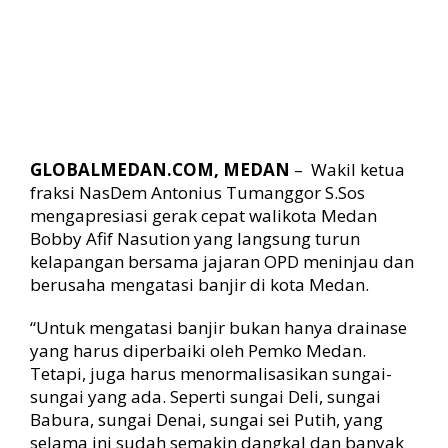
:
M
a
s
a
l
a
h
GLOBALMEDAN.COM, MEDAN
– Wakil ketua
B
fraksi NasDem Antonius Tumanggor S.Sos
a
n
mengapresiasi gerak cepat walikota Medan
j
Bobby Afif Nasution yang langsung turun
i
kelapangan bersama jajaran OPD meninjau dan
r
berusaha mengatasi banjir di kota Medan.
J
a
“Untuk mengatasi banjir bukan hanya drainase
n
yang harus diperbaiki oleh Pemko Medan.
g
Tetapi, juga harus menormalisasikan sungai-
a
n
sungai yang ada. Seperti sungai Deli, sungai
S
Babura, sungai Denai, sungai sei Putih, yang
a
selama ini sudah semakin dangkal dan banyak