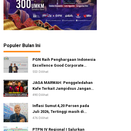
Populer Bulan Ini
PGN Raih Penghargaan Indonesia
Excellence Good Corporate
Governance Awards 2026
553 Dilihat
JAGA MARWAH: Penggeledahan
Kafe Terkait Jampidsus Jangan
Dijadikan Alat Pelemahan
490 Dilihat
Kejaksaan RI
Inflasi Sumut 4,20 Persen pada
Juli 2026, Tertinggi masih di
Gunungsitoli
476 Dilihat
PTPN IV Regional I Salurkan