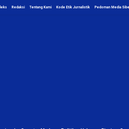
deks
Redaksi
Tentang Kami
Kode Etik Jurnalistik
Pedoman Media Sib