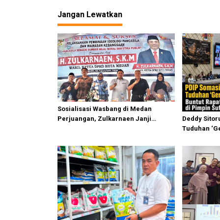
i
Jangan Lewatkan
g
a
s
i
p
o
s
Sosialisasi Wasbang di Medan
Perjuangan, Zulkarnaen Janji
Deddy Sitor
Perjuangkan Ruang Bermain Anak
Tuduhan ‘Ge
Rapat Komis
Ahmad