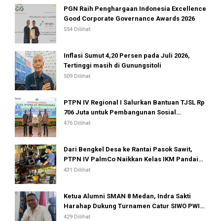
PGN Raih Penghargaan Indonesia Excellence
Good Corporate Governance Awards 2026
554 Dilihat
Inflasi Sumut 4,20 Persen pada Juli 2026,
Tertinggi masih di Gunungsitoli
509 Dilihat
PTPN IV Regional I Salurkan Bantuan TJSL Rp
706 Juta untuk Pembangunan Sosial
Berkelanjutan
476 Dilihat
Dari Bengkel Desa ke Rantai Pasok Sawit,
PTPN IV PalmCo Naikkan Kelas IKM Pandai
Besi
431 Dilihat
Ketua Alumni SMAN 8 Medan, Indra Sakti
Harahap Dukung Turnamen Catur SIWO PWI
Sumut 2026
429 Dilihat