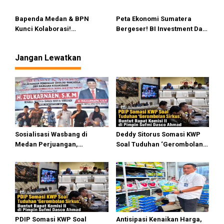
Digarisbawahi!
Ekonomi Sumut Tembus
Kecam Keras & Minta
7,1%?
Inspektorat Turun Tangan
Bapenda Medan & BPN
Peta Ekonomi Sumatera
Kunci Kolaborasi!
Bergeser! BI Investment Day
Sinkronisasi Data PTSL untuk
Digelar di Medan, Bobby
Kejar PAD dan Optimalisasi
Nasution Panggil Semua
Jangan Lewatkan
BPHTB
Gubernur untuk Perang
Kapital
Sosialisasi Wasbang di
Deddy Sitorus Somasi KWP
Medan Perjuangan,
Soal Tuduhan ‘Gerombolan
Zulkarnaen Janji
Sirkus’, Buntut Rapat Komisi
Perjuangkan Ruang Bermain
II Dipimpin Sufmi Dasco
Anak
Ahmad
PDIP Somasi KWP Soal
Antisipasi Kenaikan Harga,