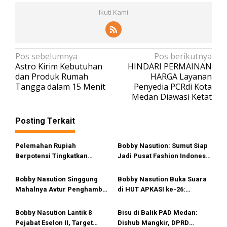
Ikuti Kami
N
Pos sebelumnya
Pos berikutnya
Astro Kirim Kebutuhan
HINDARI PERMAINAN
a
dan Produk Rumah
HARGA Layanan
v
Tangga dalam 15 Menit
Penyedia PCRdi Kota
Medan Diawasi Ketat
i
g
Posting Terkait
a
s
Pelemahan Rupiah
Bobby Nasution: Sumut Siap
i
Berpotensi Tingkatkan
Jadi Pusat Fashion Indonesia
Devisa Pariwisata di Sumut
Lewat Wastra
p
Bobby Nasution Singgung
Bobby Nasution Buka Suara
o
Mahalnya Avtur Penghambat
di HUT APKASI ke-26:
s
Pengembangan Industri
Otonomi Daerah Tak Bisa
Penerbangan di Sumut
Andalkan Transfer Pusat, Ini
Bobby Nasution Lantik 8
Bisu di Balik PAD Medan:
Terobosan yang
Pejabat Eselon II, Target
Dishub Mangkir, DPRD