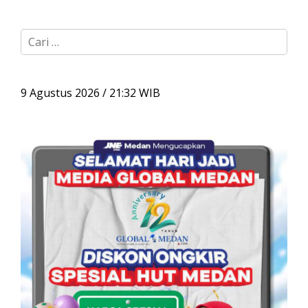
C
a
r
i
u
9 Agustus 2026 / 21:32 WIB
n
t
u
k
: