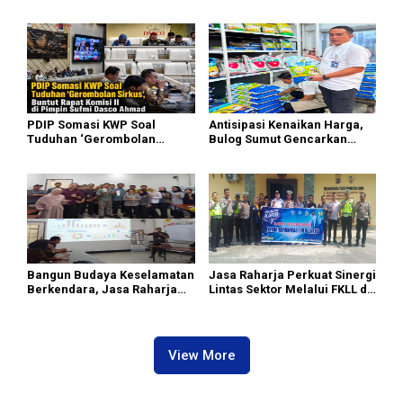
Zulkarnaen Janji
Sirkus’, Buntut Rapat Komisi
Perjuangkan Ruang Bermain
II Dipimpin Sufmi Dasco
Anak
Ahmad
PDIP Somasi KWP Soal
Antisipasi Kenaikan Harga,
Tuduhan ‘Gerombolan
Bulog Sumut Gencarkan
Sirkus’, Buntut Rapat Komisi
Distribusi Beras SPHP dan
II Dipimpin Sufmi Dasco
Premium
Ahmad
Bangun Budaya Keselamatan
Jasa Raharja Perkuat Sinergi
Berkendara, Jasa Raharja
Lintas Sektor Melalui FKLL di
Gelar Safety Campaign di PT
Serdang Bedagai
Pasifik Medan Industri
View More