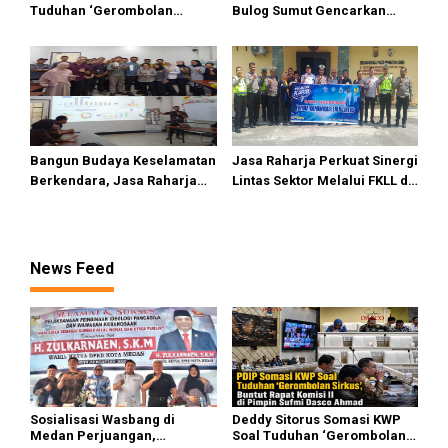
Tuduhan ‘Gerombolan
Bulog Sumut Gencarkan
Sirkus’, Buntut Rapat Komisi
Distribusi Beras SPHP dan
II Dipimpin Sufmi Dasco
Premium
Ahmad
Bangun Budaya Keselamatan
Jasa Raharja Perkuat Sinergi
Berkendara, Jasa Raharja
Lintas Sektor Melalui FKLL di
Gelar Safety Campaign di PT
Serdang Bedagai
Pasifik Medan Industri
News Feed
Sosialisasi Wasbang di
Deddy Sitorus Somasi KWP
Medan Perjuangan,
Soal Tuduhan ‘Gerombolan