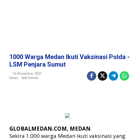
t
i
V
a
k
s
i
n
a
1000 Warga Medan Ikuti Vaksinasi Polda -
s
LSM Penjara Sumut
i
P
16 November 2021
News
568 Dilihat
o
l
d
a
-
L
S
M
GLOBALMEDAN.COM, MEDAN
P
Sekira 1.000 warga Medan ikuti vaksinasi yang
e