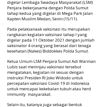
n
digelar Lembaga Swadaya Masyarakat (LSM)
j
Penjara bekerjasama dengan Polda Sumut
a
tahap kedua yang digelar di Mega Park Jalan
r
Kapten Muslim Medan, Senin (15/11).
a
S
Pada pelaksanaak vaksinasi itu merupakan
u
rangkaian kegiatan vaksinasi tahap I yang
m
u
digelar pada 11 Oktober 2021 dengan jumlah
t
vaksinator 4 orang yang berasal dari tenaga
kesehatan (Nakes) Biddokkes Polda Sumut.
Ketua Umum LSM Penjara Sumut Adi Warman
Lubis saat meninjau vaksinasi tersebut
mengatakan, kegiatan ini sesuai dengan
instruksi Presiden RI Joko Widodo untuk
percepatan vaksinasi Covid-19 di Indonesia
untuk mencapai kekebalan tubuh atau herd
immunity masyarakat.
Selain itu, katanya juga sebagai bentuk