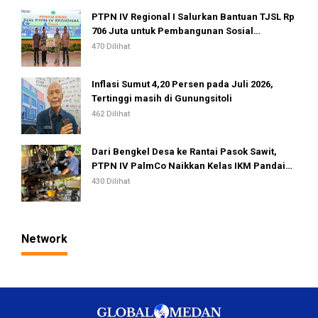
PTPN IV Regional I Salurkan Bantuan TJSL Rp
706 Juta untuk Pembangunan Sosial
Berkelanjutan
470 Dilihat
Inflasi Sumut 4,20 Persen pada Juli 2026,
Tertinggi masih di Gunungsitoli
462 Dilihat
Dari Bengkel Desa ke Rantai Pasok Sawit,
PTPN IV PalmCo Naikkan Kelas IKM Pandai
Besi
430 Dilihat
Network