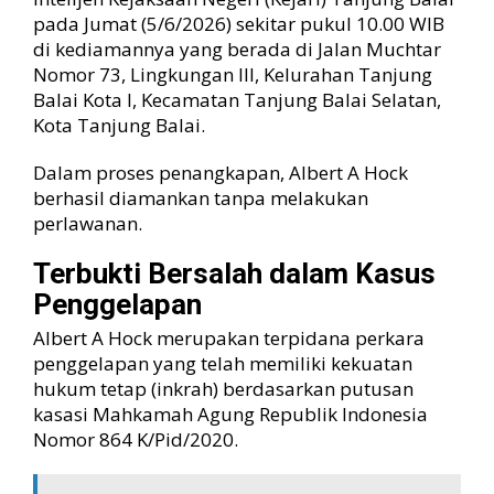
e
pada Jumat (5/6/2026) sekitar pukul 10.00 WIB
k
di kediamannya yang berada di Jalan Muchtar
s
Nomor 73, Lingkungan III, Kelurahan Tanjung
e
Balai Kota I, Kecamatan Tanjung Balai Selatan,
k
Kota Tanjung Balai.
u
s
Dalam proses penangkapan, Albert A Hock
i
k
berhasil diamankan tanpa melakukan
e
perlawanan.
L
a
Terbukti Bersalah dalam Kasus
p
Penggelapan
a
s
Albert A Hock merupakan terpidana perkara
penggelapan yang telah memiliki kekuatan
hukum tetap (inkrah) berdasarkan putusan
kasasi Mahkamah Agung Republik Indonesia
Nomor 864 K/Pid/2020.