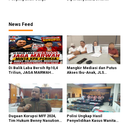
MARWAH Minta MA Usut
Peran Bakrie Group
News Feed
Di Balik Laba Bersih Rp10,4
Mangkir Mediasi dan Putus
Triliun, JAGA MARWAH
Akses Ibu-Anak, JLS
Desak KPK Periksa Dirut
Tersangka KDRT di Medan
Telkomsel Nugroho Terkait
Langgar UU Perlindungan
Dugaan Kasus Notifikasi
Anak
Perbankan
Dugaan Korupsi MFF 2024,
Polisi Ungkap Hasil
Tim Hukum Benny Nasution:
Penyelidikan Kasus Wanita
Dakwaan JPU Terlalu
Tewas Diduga Bunuh Diri di