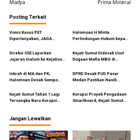
Madya
Prima Mineral
i
g
Posting Terkait
a
s
Vonis Kasus PET
Halomoan H Minta
i
Dipertanyakan, JAGA
Perlindungan Hukum kepada
MARWAH Minta MA Usut
Kapolda Sumut dan Sejumlah
p
Peran Bakrie Group
Institusi Negara
Direksi SSE Laporkan
Kejati Sumut Didesak Usut
o
Jajaran Inalum ke Kejatisu
Dugaan Mafia MBG di
s
terkait Dugaan Korupsi
Tapteng-Sibolga, Mahasiswa
Pengadaan Barang dan
Serahkan Sejumlah Bukti
Inkrah di MA dan PK,
DPRD Desak PUD Pasar
Rekayasa Tender
Halomoan Desak Sompo
Medan Pastikan Nasib
Tuntaskan Klaim Asuransi
Pedagang Pasar Sambas
Tertunda 8 Tahun
Kejati Sumut Tahan 1 Lagi
Korupsi Proyek Pengadaan
Tersangka Baru Korupsi
Smartboard, Kejati Sumut
Penjualan Aluminium di PT
Tahan Kadisdik Tebing Tinggi
Inalum
Idham Khalid
Jangan Lewatkan