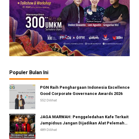
Populer Bulan Ini
PGN Raih Penghargaan Indonesia Excellence
Good Corporate Governance Awards 2026
552 Dilihat
JAGA MARWAH: Penggeledahan Kafe Terkait
Jampidsus Jangan Dijadikan Alat Pelemahan
Kejaksaan RI
489 Dilihat