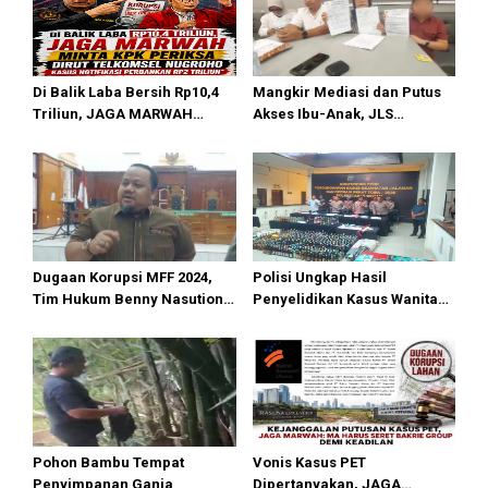
Di Balik Laba Bersih Rp10,4
Mangkir Mediasi dan Putus
Triliun, JAGA MARWAH
Akses Ibu-Anak, JLS
Desak KPK Periksa Dirut
Tersangka KDRT di Medan
Telkomsel Nugroho Terkait
Langgar UU Perlindungan
Dugaan Kasus Notifikasi
Anak
Perbankan
Dugaan Korupsi MFF 2024,
Polisi Ungkap Hasil
Tim Hukum Benny Nasution:
Penyelidikan Kasus Wanita
Dakwaan JPU Terlalu
Tewas Diduga Bunuh Diri di
Memaksakan
Komplek Bumi Asri Medan
Pohon Bambu Tempat
Vonis Kasus PET
Penyimpanan Ganja
Dipertanyakan, JAGA