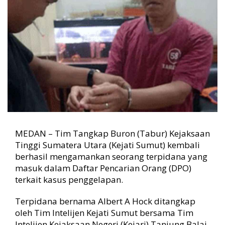
T
a
n
j
u
n
g
B
a
l
a
i
,
MEDAN – Tim Tangkap Buron (Tabur) Kejaksaan
L
a
Tinggi Sumatera Utara (Kejati Sumut) kembali
n
berhasil mengamankan seorang terpidana yang
g
masuk dalam Daftar Pencarian Orang (DPO)
s
terkait kasus penggelapan.
u
n
Terpidana bernama Albert A Hock ditangkap
g
oleh Tim Intelijen Kejati Sumut bersama Tim
D
i
Intelijen Kejaksaan Negeri (Kejari) Tanjung Balai