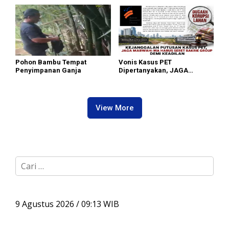
Memaksakan
Komplek Bumi Asri Medan
Pohon Bambu Tempat
Vonis Kasus PET
Penyimpanan Ganja
Dipertanyakan, JAGA
MARWAH Minta MA Usut
Peran Bakrie Group
View More
C
a
r
i
u
9 Agustus 2026 / 09:13 WIB
n
t