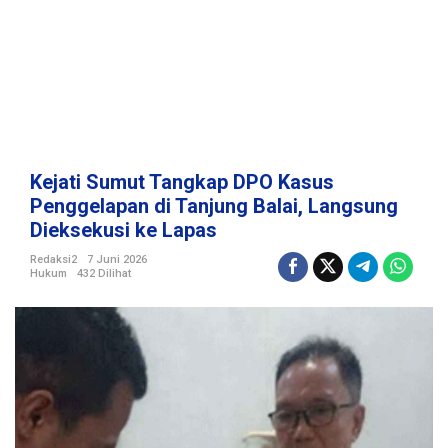
p
D
P
O
K
a
s
u
s
Kejati Sumut Tangkap DPO Kasus
P
Penggelapan di Tanjung Balai, Langsung
e
Dieksekusi ke Lapas
n
g
Redaksi2
7 Juni 2026
g
Hukum
432 Dilihat
e
l
a
p
a
n
d
i