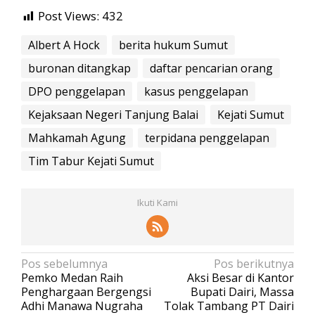
Post Views:
432
Albert A Hock
berita hukum Sumut
buronan ditangkap
daftar pencarian orang
DPO penggelapan
kasus penggelapan
Kejaksaan Negeri Tanjung Balai
Kejati Sumut
Mahkamah Agung
terpidana penggelapan
Tim Tabur Kejati Sumut
Ikuti Kami
N
Pos sebelumnya
Pos berikutnya
Pemko Medan Raih
Aksi Besar di Kantor
a
Penghargaan Bergengsi
Bupati Dairi, Massa
v
Adhi Manawa Nugraha
Tolak Tambang PT Dairi