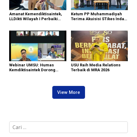
Amanat Kemendiktisaintek,
Ketum PP Muhammadiyah
LLDikti Wilayah I Perbaiki
Terima Akuisisi STikes Indah
Tata Kelola PTS, 16 Kampus
Medan, UMSU Menuju World
di Sumut Lakukan Merger
University
Webinar UMSU: Humas
USU Raih Media Relations
Kemdiktisaintek Dorong
Terbaik di MRA 2026
Kampus Hadirkan Konten
Berdampak
View More
C
a
r