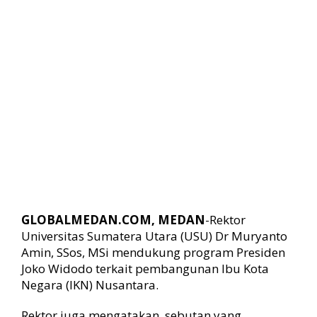
m
b
a
n
g
u
n
a
n
I
K
N
B
e
n
GLOBALMEDAN.COM, MEDAN
-Rektor
t
Universitas Sumatera Utara (USU) Dr Muryanto
u
k
Amin, SSos, MSi mendukung program Presiden
K
Joko Widodo terkait pembangunan Ibu Kota
o
Negara (IKN) Nusantara.
m
i
Rektor juga mengatakan, sebutan yang