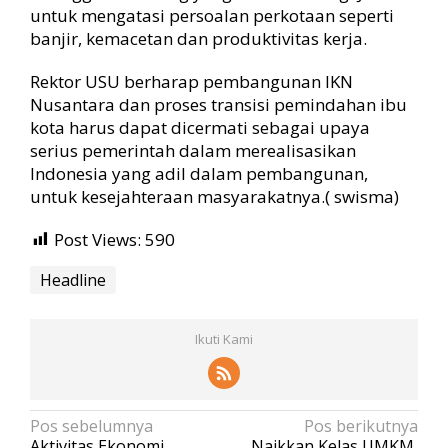
untuk mengatasi persoalan perkotaan seperti
banjir, kemacetan dan produktivitas kerja.
Rektor USU berharap pembangunan IKN
Nusantara dan proses transisi pemindahan ibu
kota harus dapat dicermati sebagai upaya
serius pemerintah dalam merealisasikan
Indonesia yang adil dalam pembangunan,
untuk kesejahteraan masyarakatnya.( swisma)
Post Views:
590
Headline
Ikuti Kami
N
Pos sebelumnya
Pos berikutnya
Aktivitas Ekonomi
Naikkan Kelas UMKM,