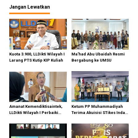
Kurangi Subsidi Energi
Jangan Lewatkan
Kuota 3.900, LLDikti Wilayah I
Ma’had Abu Ubaidah Resmi
Larang PTS Kutip KIP Kuliah
Bergabung ke UMSU
Amanat Kemendiktisaintek,
Ketum PP Muhammadiyah
LLDikti Wilayah I Perbaiki
Terima Akuisisi STikes Indah
Tata Kelola PTS, 16 Kampus
Medan, UMSU Menuju World
di Sumut Lakukan Merger
University