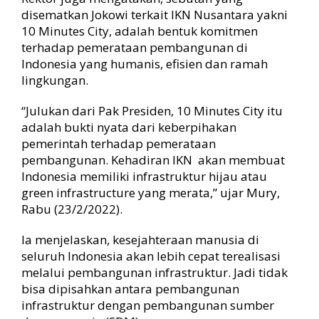
t
disematkan Jokowi terkait IKN Nusantara yakni
m
10 Minutes City, adalah bentuk komitmen
e
terhadap pemerataan pembangunan di
n
P
Indonesia yang humanis, efisien dan ramah
e
lingkungan.
m
e
“Julukan dari Pak Presiden, 10 Minutes City itu
r
adalah bukti nyata dari keberpihakan
a
pemerintah terhadap pemerataan
t
pembangunan. Kehadiran IKN akan membuat
a
a
Indonesia memiliki infrastruktur hijau atau
n
green infrastructure yang merata,” ujar Mury,
I
Rabu (23/2/2022).
n
d
Ia menjelaskan, kesejahteraan manusia di
o
seluruh Indonesia akan lebih cepat terealisasi
n
melalui pembangunan infrastruktur. Jadi tidak
e
bisa dipisahkan antara pembangunan
s
i
infrastruktur dengan pembangunan sumber
a