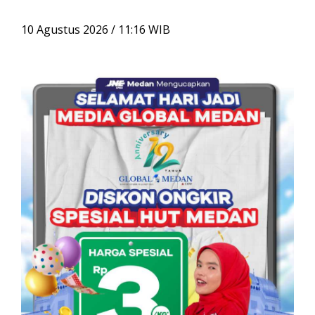
i
u
10 Agustus 2026 / 11:16 WIB
n
t
u
k
: