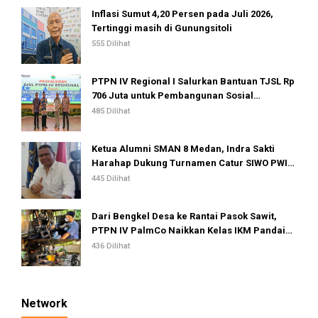
Inflasi Sumut 4,20 Persen pada Juli 2026,
Tertinggi masih di Gunungsitoli
555 Dilihat
PTPN IV Regional I Salurkan Bantuan TJSL Rp
706 Juta untuk Pembangunan Sosial
Berkelanjutan
485 Dilihat
Ketua Alumni SMAN 8 Medan, Indra Sakti
Harahap Dukung Turnamen Catur SIWO PWI
Sumut 2026
445 Dilihat
Dari Bengkel Desa ke Rantai Pasok Sawit,
PTPN IV PalmCo Naikkan Kelas IKM Pandai
Besi
436 Dilihat
Network