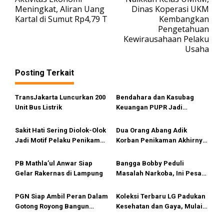
a
Meningkat, Aliran Uang
Dinas Koperasi UKM
v
Kartal di Sumut Rp4,79 T
Kembangkan
Pengetahuan
i
Kewirausahaan Pelaku
g
Usaha
a
s
Posting Terkait
i
TransJakarta Luncurkan 200
Bendahara dan Kasubag
p
Unit Bus Listrik
Keuangan PUPR Jadi
o
Tersangka
s
Sakit Hati Sering Diolok-Olok
Dua Orang Abang Adik
Jadi Motif Pelaku Penikaman
Korban Penikaman Akhirnya
Anak
Meninggal
PB Mathla’ul Anwar Siap
Bangga Bobby Peduli
Gelar Rakernas di Lampung
Masalah Narkoba, Ini Pesan
Bang Fauzi
PGN Siap Ambil Peran Dalam
Koleksi Terbaru LG Padukan
Gotong Royong Bangun
Kesehatan dan Gaya, Mulai
Jargas Nasional Untuk
Tersedia di Sumut