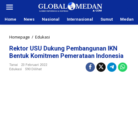
L
e
w
Home
News
Nasional
Internasional
Sumut
Medan
a
t
i
Homepage
/
Edukasi
R
k
e
e
Rektor USU Dukung Pembangunan IKN
k
k
Bentuk Komitmen Pemerataan Indonesia
t
o
o
n
Tanai
23 Februari 2022
r
Edukasi
590 Dilihat
t
U
e
S
n
U
D
u
k
u
n
g
P
e