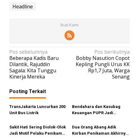
Headline
Ikuti Kami
N
Pos sebelumnya
Pos berikutnya
Beberapa Kadis Baru
Bobby Nasution Copot
a
Dilantik, Rajuddin
Kepling Pungli Urus KK
v
Sagala: Kita Tunggu
Rp1,7 Juta, Warga
Kinerja Mereka
Senang
i
g
Posting Terkait
a
s
TransJakarta Luncurkan 200
Bendahara dan Kasubag
i
Unit Bus Listrik
Keuangan PUPR Jadi
Tersangka
p
Sakit Hati Sering Diolok-Olok
Dua Orang Abang Adik
o
Jadi Motif Pelaku Penikaman
Korban Penikaman Akhirnya