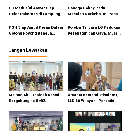
s
Anak
Meninggal
PB Mathla’ul Anwar Siap
Bangga Bobby Peduli
Gelar Rakernas di Lampung
Masalah Narkoba, Ini Pesan
Bang Fauzi
PGN Siap Ambil Peran Dalam
Koleksi Terbaru LG Padukan
Gotong Royong Bangun
Kesehatan dan Gaya, Mulai
Jargas Nasional Untuk
Tersedia di Sumut
Kurangi Subsidi Energi
Jangan Lewatkan
Ma’had Abu Ubaidah Resmi
Amanat Kemendiktisaintek,
Bergabung ke UMSU
LLDikti Wilayah I Perbaiki
Tata Kelola PTS, 16 Kampus
di Sumut Lakukan Merger