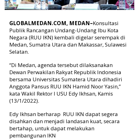
k
a
d
e
GLOBALMEDAN.COM, MEDAN–
Konsultasi
m
Publik Rancangan Undang-Undang Ibu Kota
i
Negara (RUU IKN) kembali digelar serempak di
U
Medan, Sumatra Utara dan Makassar, Sulawesi
S
Selatan.
U
“Di Medan, agenda tersebut dilaksanakan
Dewan Perwakilan Rakyat Republik Indonesia
bersama Universitas Sumatera Utara dihadiri
Anggota Pansus RUU IKN Hamid Noor Yasin,”
kata Wakil Rektor I USU Edy Ikhsan, Kamis
(13/1/2022).
Edy Ikhsan berharap RUU IKN dapat segera
disahkan dan menjadi landasan kuat, secara
bertahap, untuk dapat melakukan
pembangunan IKN