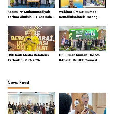
Ketum PP Muhammadiyah
Webinar UMSU: Humas
Terima Akuisisi STikes Indah
Kemdiktisaintek Dorong
Medan, UMSU Menuju World
Kampus Hadirkan Konten
University
Berdampak
USU Raih Media Relations
USU Tuan Rumah The 5th
Terbaik di MRA 2026
IMT-GT UNINET Council
Meeting
News Feed