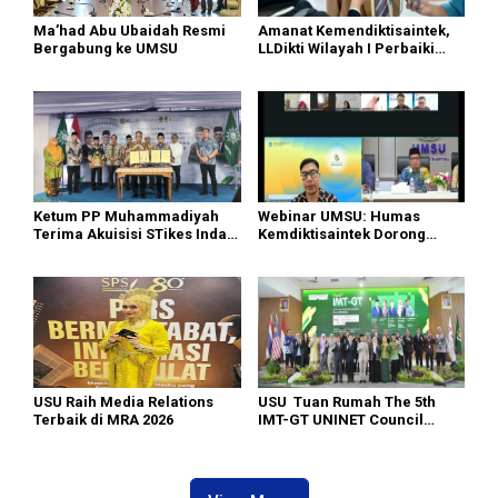
Ma’had Abu Ubaidah Resmi
Amanat Kemendiktisaintek,
Bergabung ke UMSU
LLDikti Wilayah I Perbaiki
Tata Kelola PTS, 16 Kampus
di Sumut Lakukan Merger
Ketum PP Muhammadiyah
Webinar UMSU: Humas
Terima Akuisisi STikes Indah
Kemdiktisaintek Dorong
Medan, UMSU Menuju World
Kampus Hadirkan Konten
University
Berdampak
USU Raih Media Relations
USU Tuan Rumah The 5th
Terbaik di MRA 2026
IMT-GT UNINET Council
Meeting