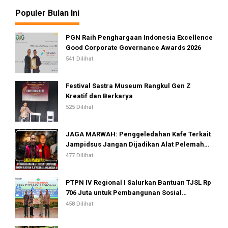
Populer Bulan Ini
PGN Raih Penghargaan Indonesia Excellence
Good Corporate Governance Awards 2026
541 Dilihat
Festival Sastra Museum Rangkul Gen Z
Kreatif dan Berkarya
525 Dilihat
JAGA MARWAH: Penggeledahan Kafe Terkait
Jampidsus Jangan Dijadikan Alat Pelemahan
Kejaksaan RI
477 Dilihat
PTPN IV Regional I Salurkan Bantuan TJSL Rp
706 Juta untuk Pembangunan Sosial
Berkelanjutan
458 Dilihat