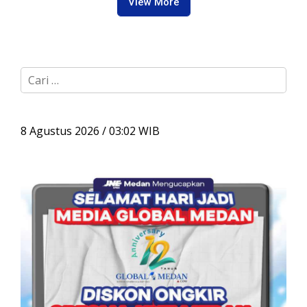
View More
C
a
r
i
u
8 Agustus 2026 / 03:02 WIB
n
t
u
k
: