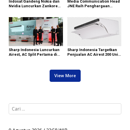
Indosat Gandeng Nokia dan
Media Communication Head
Nvidia Luncurkan Zankore
JNE Raih Penghargaan
Siap Layani Pasar Global
Indonesia Public Relations
Top Leader 2026
Sharp Indonesia Luncurkan
Sharp Indonesia Targetkan
Airest, AC Split Pertama di
Penjualan AC Airest 200 Unit
Dunia Bisa Bersihkan Udara
di 2026
View More
C
a
r
i
u