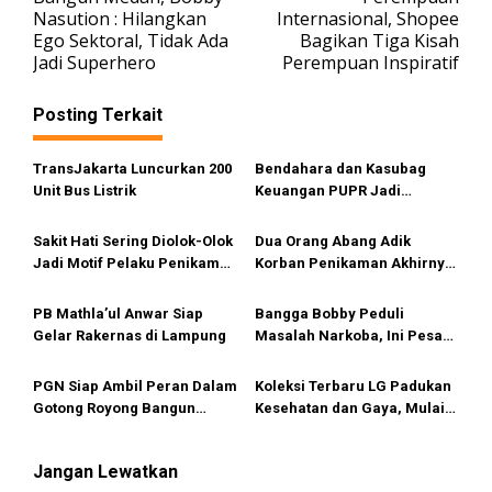
v
Nasution : Hilangkan
Internasional, Shopee
Ego Sektoral, Tidak Ada
Bagikan Tiga Kisah
i
Jadi Superhero
Perempuan Inspiratif
g
a
Posting Terkait
s
i
TransJakarta Luncurkan 200
Bendahara dan Kasubag
Unit Bus Listrik
Keuangan PUPR Jadi
p
Tersangka
o
Sakit Hati Sering Diolok-Olok
Dua Orang Abang Adik
s
Jadi Motif Pelaku Penikaman
Korban Penikaman Akhirnya
Anak
Meninggal
PB Mathla’ul Anwar Siap
Bangga Bobby Peduli
Gelar Rakernas di Lampung
Masalah Narkoba, Ini Pesan
Bang Fauzi
PGN Siap Ambil Peran Dalam
Koleksi Terbaru LG Padukan
Gotong Royong Bangun
Kesehatan dan Gaya, Mulai
Jargas Nasional Untuk
Tersedia di Sumut
Kurangi Subsidi Energi
Jangan Lewatkan