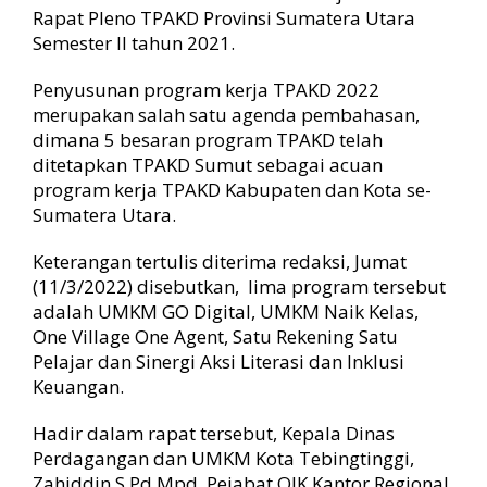
n
Rapat Pleno TPAKD Provinsi Sumatera Utara
e
Semester II tahun 2021.
r
j
Penyusunan program kerja TPAKD 2022
a
merupakan salah satu agenda pembahasan,
A
k
dimana 5 besaran program TPAKD telah
s
ditetapkan TPAKD Sumut sebagai acuan
e
program kerja TPAKD Kabupaten dan Kota se-
s
Sumatera Utara.
K
e
Keterangan tertulis diterima redaksi, Jumat
u
(11/3/2022) disebutkan, lima program tersebut
a
adalah UMKM GO Digital, UMKM Naik Kelas,
n
g
One Village One Agent, Satu Rekening Satu
a
Pelajar dan Sinergi Aksi Literasi dan Inklusi
n
Keuangan.
D
a
Hadir dalam rapat tersebut, Kepala Dinas
e
Perdagangan dan UMKM Kota Tebingtinggi,
r
Zahiddin S.Pd Mpd, Pejabat OJK Kantor Regional
a