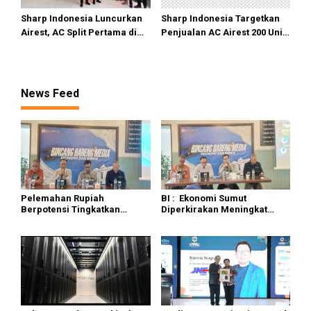
Sharp Indonesia Luncurkan
Sharp Indonesia Targetkan
Airest, AC Split Pertama di
Penjualan AC Airest 200 Unit
Dunia Bisa Bersihkan Udara
di 2026
News Feed
Pelemahan Rupiah
BI : Ekonomi Sumut
Berpotensi Tingkatkan
Diperkirakan Meningkat
Devisa Pariwisata di Sumut
Tumbuh 5,7 Persen