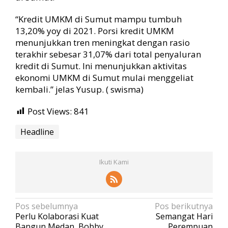
“Kredit UMKM di Sumut mampu tumbuh
13,20% yoy di 2021. Porsi kredit UMKM
menunjukkan tren meningkat dengan rasio
terakhir sebesar 31,07% dari total penyaluran
kredit di Sumut. Ini menunjukkan aktivitas
ekonomi UMKM di Sumut mulai menggeliat
kembali.” jelas Yusup. ( swisma)
Post Views:
841
Headline
Ikuti Kami
N
Pos sebelumnya
Pos berikutnya
Perlu Kolaborasi Kuat
Semangat Hari
a
Bangun Medan, Bobby
Perempuan