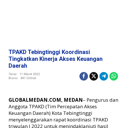
K
o
o
r
d
i
n
a
s
TPAKD Tebingtinggi Koordinasi
i
Tingkatkan Kinerja Akses Keuangan
T
Daerah
i
n
Tanai
11 Maret 2022
g
Bisnis
841 Dilihat
k
a
t
GLOBALMEDAN.COM, MEDAN
– Pengurus dan
k
Anggota TPAKD (Tim Percepatan Akses
a
n
Keuangan Daerah) Kota Tebingtinggi
K
menyelenggarakan rapat koordinasi TPAKD
i
triwulan I 2022 untuk menindaklanjuti hasil