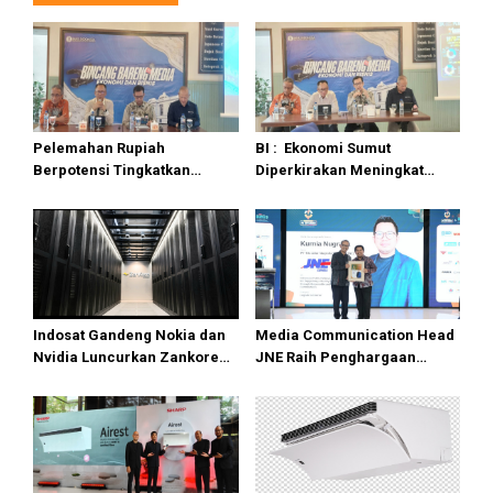
Pelemahan Rupiah
BI : Ekonomi Sumut
Berpotensi Tingkatkan
Diperkirakan Meningkat
Devisa Pariwisata di Sumut
Tumbuh 5,7 Persen
Indosat Gandeng Nokia dan
Media Communication Head
Nvidia Luncurkan Zankore
JNE Raih Penghargaan
Siap Layani Pasar Global
Indonesia Public Relations
Top Leader 2026