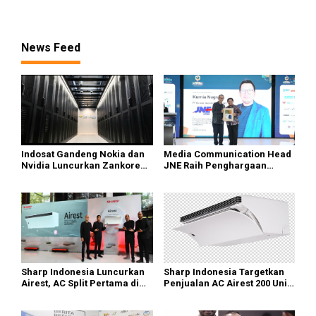
Penyelidikan
News Feed
Indosat Gandeng Nokia dan
Media Communication Head
Nvidia Luncurkan Zankore
JNE Raih Penghargaan
Siap Layani Pasar Global
Indonesia Public Relations
Top Leader 2026
Sharp Indonesia Luncurkan
Sharp Indonesia Targetkan
Airest, AC Split Pertama di
Penjualan AC Airest 200 Unit
Dunia Bisa Bersihkan Udara
di 2026