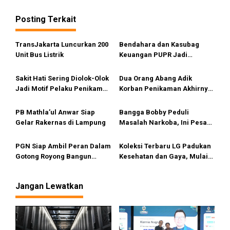
g
Posting Terkait
a
s
TransJakarta Luncurkan 200
Bendahara dan Kasubag
i
Unit Bus Listrik
Keuangan PUPR Jadi
Tersangka
p
Sakit Hati Sering Diolok-Olok
Dua Orang Abang Adik
o
Jadi Motif Pelaku Penikaman
Korban Penikaman Akhirnya
s
Anak
Meninggal
PB Mathla’ul Anwar Siap
Bangga Bobby Peduli
Gelar Rakernas di Lampung
Masalah Narkoba, Ini Pesan
Bang Fauzi
PGN Siap Ambil Peran Dalam
Koleksi Terbaru LG Padukan
Gotong Royong Bangun
Kesehatan dan Gaya, Mulai
Jargas Nasional Untuk
Tersedia di Sumut
Kurangi Subsidi Energi
Jangan Lewatkan