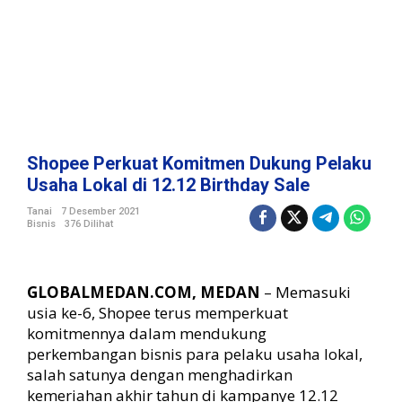
t
m
e
n
D
u
k
u
n
Shopee Perkuat Komitmen Dukung Pelaku
g
Usaha Lokal di 12.12 Birthday Sale
P
e
Tanai
7 Desember 2021
Bisnis
376 Dilihat
l
a
k
u
GLOBALMEDAN.COM, MEDAN
– Memasuki
U
usia ke-6, Shopee terus memperkuat
s
komitmennya dalam mendukung
a
perkembangan bisnis para pelaku usaha lokal,
h
a
salah satunya dengan menghadirkan
L
kemeriahan akhir tahun di kampanye 12.12