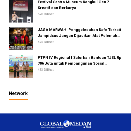
Festival Sastra Museum Rangkul Gen Z
Kreatif dan Berkarya
520 Dilihat
JAGA MARWAH: Penggeledahan Kafe Terkait
Jampidsus Jangan Dijadikan Alat Pelemahan
Kejaksaan RI
475 Dilihat
PTPN IV Regional I Salurkan Bantuan TJSL Rp
706 Juta untuk Pembangunan Sosial
Berkelanjutan
453 Dilihat
Network