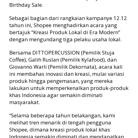
o
Birthday Sale.
k
a
Sebagai bagian dari rangkaian kampanye 12.12
l
tahun ini, Shopee menghadirkan acara yang
d
bertajuk “Kreasi Produk Lokal di Era Modern”
i
1
dengan mengundang tiga pelaku usaha lokal.
2
.
Bersama DITTOPERCUSSION (Pemilik Stuja
1
Coffee), Galih Ruslan (Pemilik Kylafood), dan
2
Giovanno Warli (Pemilik Dekornata), acara kali
B
ini membahas inovasi dan kreasi, mulai variasi
i
produk hingga pengemasan, yang mereka
r
lakukan untuk memperkenalkan produk-produk
t
h
khas Indonesia agar semakin diminati
d
masyarakat.
a
y
“Selama beberapa tahun belakangan, kami
S
melihat tren menarik di tengah pengguna
a
Shopee, dimana kreasi produk lokal khas
l
Indonesia semakin diminati dan mendapatkan
e