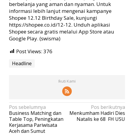
berbelanja yang aman dan nyaman. Untuk
informasi lebih lanjut mengenai kampanye
Shopee 12.12 Birthday Sale, kunjungi
https://shopee.co.id/12-12. Unduh aplikasi
Shopee secara gratis melalui App Store atau
Google Play. (swisma)
Post Views:
376
Headline
Ikuti Kami
N
Pos sebelumnya
Pos berikutnya
Business Matching dan
Menkumham Hadiri Dies
a
Table Top, Peningkatan
Natalis ke 68 FH USU
v
Kerjasama Pariwisata
Aceh dan Sumut
i