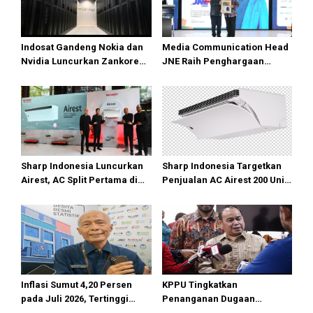
Indosat Gandeng Nokia dan
Media Communication Head
Nvidia Luncurkan Zankore
JNE Raih Penghargaan
Siap Layani Pasar Global
Indonesia Public Relations
Top Leader 2026
Sharp Indonesia Luncurkan
Sharp Indonesia Targetkan
Airest, AC Split Pertama di
Penjualan AC Airest 200 Unit
Dunia Bisa Bersihkan Udara
di 2026
Inflasi Sumut 4,20 Persen
KPPU Tingkatkan
pada Juli 2026, Tertinggi
Penanganan Dugaan
masih di Gunungsitoli
Pelanggaran TikTok keTahap