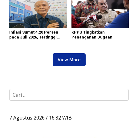
Inflasi Sumut 4,20 Persen
KPPU Tingkatkan
pada Juli 2026, Tertinggi
Penanganan Dugaan
masih di Gunungsitoli
Pelanggaran TikTok keTahap
Penyelidikan
View More
C
a
r
i
u
7 Agustus 2026 / 16:32 WIB
n
t
u