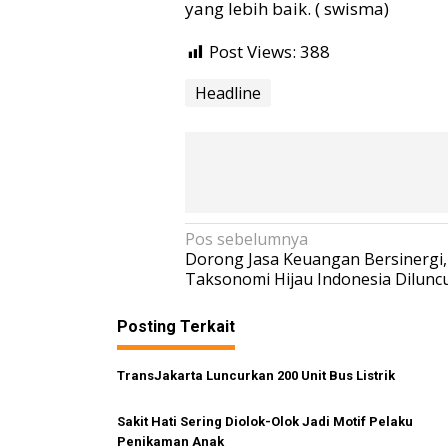
yang lebih baik. ( swisma)
Post Views:
388
Headline
N
Pos sebelumnya
Dorong Jasa Keuangan Bersinergi,
a
Taksonomi Hijau Indonesia Dilunc
v
i
Posting Terkait
g
TransJakarta Luncurkan 200 Unit Bus Listrik
a
s
Sakit Hati Sering Diolok-Olok Jadi Motif Pelaku
i
Penikaman Anak