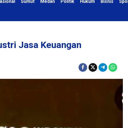
asional
Sumut
Medan
Politik
Hukum
Bisnis
Spo
ustri Jasa Keuangan