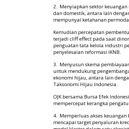
2. Menyiapkan sektor keuangan 
dan domestik, antara lain denga
mempunyai ketahanan permodala
Kemudian percepatan pembentuk
terjadi cliff effect pada saat d
penguatan tata kelola industri p
penyelesaian reformasi IKNB.
3. Menyusun skema pembiayaan y
untuk mendukung pengembangan
ekonomi hijau, antara lain deng
Taksonomi Hijau Indonesia.
OJK bersama Bursa Efek Indonesi
mempercepat kerangka pengatur
4. Memperluas akses keuangan
mencapai target penyaluran kr
model klaster dalam satu ekosis