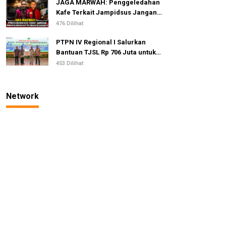
JAGA MARWAH: Penggeledahan
Kafe Terkait Jampidsus Jangan
Dijadikan Alat Pelemahan
476 Dilihat
Kejaksaan RI
PTPN IV Regional I Salurkan
Bantuan TJSL Rp 706 Juta untuk
Pembangunan Sosial
453 Dilihat
Berkelanjutan
Network