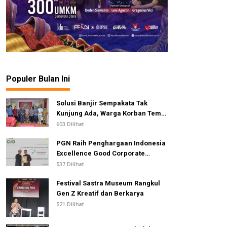
Populer Bulan Ini
Solusi Banjir Sempakata Tak
Kunjung Ada, Warga Korban Temui
Ketua DPRD Kota Medan
603 Dilihat
PGN Raih Penghargaan Indonesia
Excellence Good Corporate
Governance Awards 2026
537 Dilihat
Festival Sastra Museum Rangkul
Gen Z Kreatif dan Berkarya
521 Dilihat